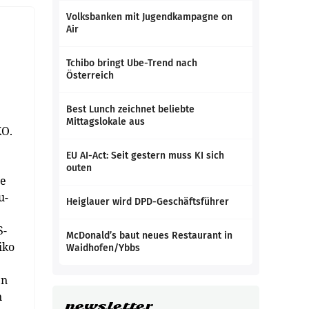
Volksbanken mit Jugendkampagne on
Air
Tchibo bringt Ube-Trend nach
Österreich
Best Lunch zeichnet beliebte
Mittagslokale aus
KO.
EU AI-Act: Seit gestern muss KI sich
outen
te
u-
Heiglauer wird DPD-Geschäftsführer
S-
McDonald’s baut neues Restaurant in
iko
Waidhofen/Ybbs
en
n
newsletter