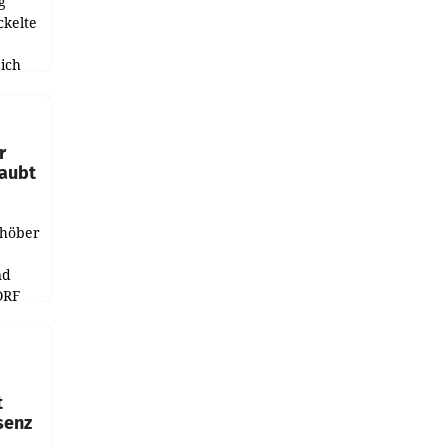
g
ckelte
ich
e
r
laubt
chöber
nd
ORF
r APA
t
senz