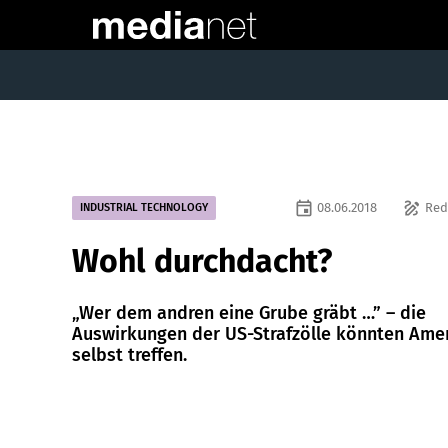
event
draw
08.06.2018
Red
INDUSTRIAL TECHNOLOGY
Wohl durchdacht?
„Wer dem andren eine Grube gräbt …” – die
Auswirkungen der US-Strafzölle könnten Ame
selbst treffen.