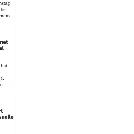
nstag
die
emens
hnet
al
 hat
(1.
in
haftet.
leich
rt
suelle