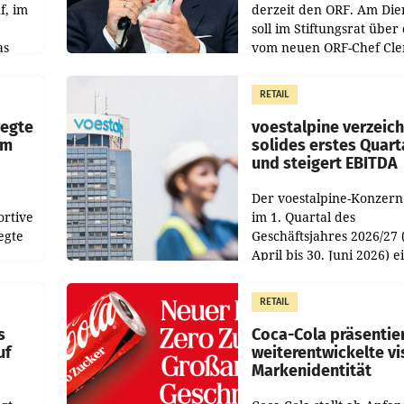
f, im
derzeit den ORF. Am Die
soll im Stiftungsrat über 
as
vom neuen ORF-Chef Cl
chefs
Pig vorgeschlagenen
istian
Besetzungen für die
RETAIL
Direktionen abgestimmt
werden.
wegte
voestalpine verzeic
im
solides erstes Quart
und steigert EBITDA
Der voestalpine-Konzern
ortive
im 1. Quartal des
egte
Geschäftsjahres 2026/27 
April bis 30. Juni 2026) e
aten
solides Ergebnis erwirtsc
 das
Der Umsatz stieg im Verg
RETAIL
wie
zur Vorjahresperiode
s
Coca-Cola präsentie
uf
weiterentwickelte vi
Markenidentität