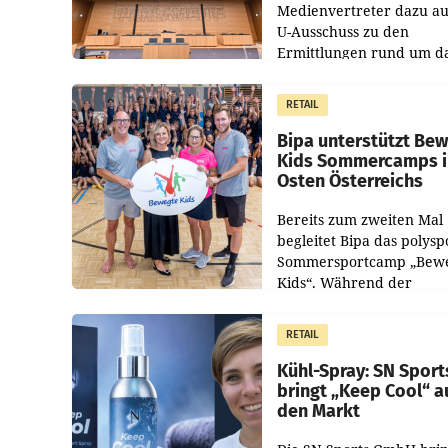
Medienvertreter dazu au
U-Ausschuss zu den
Ermittlungen rund um d
Ableben des Ex-Sektions
im Justizministerium, Chr
RETAIL
Pilnacek, auf sensible
Bipa unterstützt Be
Kids Sommercamps 
Osten Österreichs
Bereits zum zweiten Mal
begleitet Bipa das polysp
Sommersportcamp „Bew
Kids“. Während der
Campwochen in den Mon
Juli und August versorgt
RETAIL
Unternehmen Kinder so
Kühl-Spray: SN Sport
bringt „Keep Cool“ a
den Markt