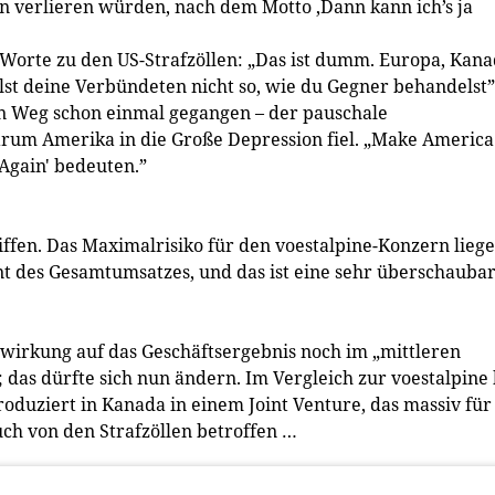
en verlieren würden, nach dem Motto ‚Dann kann ich’s ja
 Worte zu den US-Strafzöllen: „Das ist dumm. Europa, Kan
st deine Verbündeten nicht so, wie du Gegner behandelst”
en Weg schon einmal gegangen – der pauschale
warum Amerika in die Große Depression fiel. „Make America
 Again' bedeuten.”
iffen. Das Maximalrisiko für den voestalpine-Konzern liege
nt des Gesamtumsatzes, und das ist eine sehr überschauba
wirkung auf das Geschäftsergebnis noch im „mittleren
; das dürfte sich nun ändern. Im Vergleich zur voestalpine
roduziert in Kanada in einem Joint Venture, das massiv für
uch von den Strafzöllen betroffen …