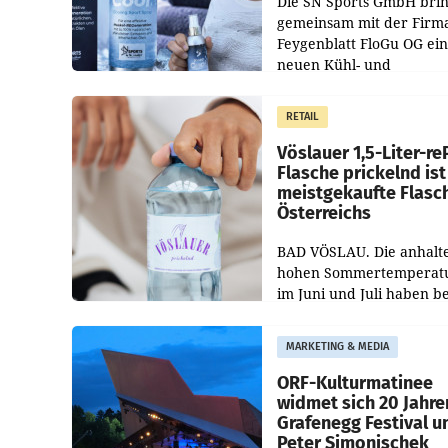
Die SN Sports GmbH brin
gemeinsam mit der Firm
Feygenblatt FloGu OG ei
neuen Kühl- und
Regenerations-Spray auf
Markt. Das Produkt nam
RETAIL
„Keep Cool“ ist zu 100 Pr
Vöslauer 1,5-Liter-re
Flasche prickelnd ist
meistgekaufte Flasc
Österreichs
BAD VÖSLAU. Die anhalt
hohen Sommertemperat
im Juni und Juli haben b
niederösterreichischen
Getränkehersteller Vösla
MARKETING & MEDIA
deutlichen Absatzzuwäc
geführt. Während
ORF-Kulturmatinee
widmet sich 20 Jahre
Grafenegg Festival u
Peter Simonischek