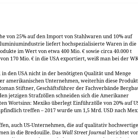
Höhe von 25% auf den Import von Stahlwaren und 10% auf
uminiumindustrie liefert hochspezialisierte Waren in die
odukte im Wert von etwa 400 Mio. € sowie circa 40.000 t
n 170 Mio. € in die USA exportiert, weiß man bei der W
 in den USA nicht in der benötigten Qualität und Menge
e der amerikanischen Unternehmen, weiterhin diese Produk
Roman Stiftner, Geschäftsführer der Fachverbände Bergba
den jetzigen Strafzöllen schneiden sich die Amerikaner
esten Wortsinn: Mexiko überlegt Einführzölle von 20% auf U
pfindlich treffen – 2017 wurde um 1,5 Mrd. USD nach Mex
ffen, auch US-Unternehmen, die auf qualitativ hochwertig
en in die Bredouille. Das
Wall Street Journal
berichtet vo