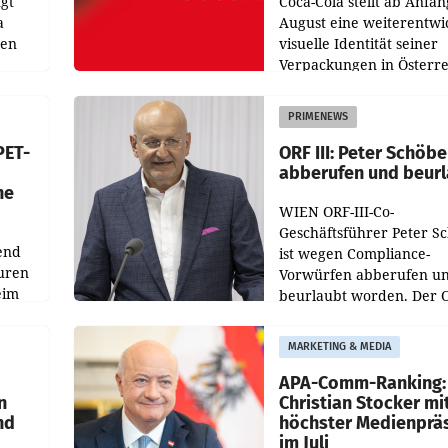
gt
Coca-Cola stellt ab Anfan
a
August eine weiterentwi
nen
visuelle Identität seiner
Verpackungen in Österre
 den
vor. Im Mittelpunkt des
ens
Redesigns stehen zentral
PRIMENEWS
ozent
Gestaltungselemente
PET-
ORF III: Peter Schöbe
abberufen und beur
he
WIEN ORF-III-Co-
Geschäftsführer Peter S
end
ist wegen Compliance-
uren
Vorwürfen abberufen u
eim
beurlaubt worden. Der 
bestätigte gegenüber de
uer zu
entsprechende
MARKETING & MEDIA
hsen
Medienberichte.
APA-Comm-Ranking:
n
Christian Stocker mi
nd
höchster Medienprä
im Juli