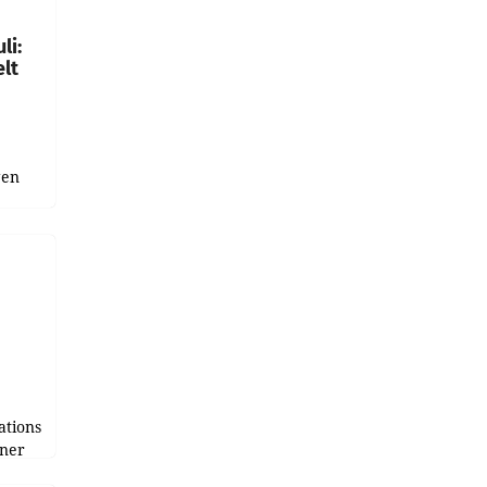
li:
lt
gen
uge
bnis
r als
tions
tner