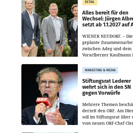
RETAIL
Helden“ in allen
österreichischen Müller-F
Alles bereit für den
Wechsel: Jürgen Albr
setzt ab 1.1.2027 auf
WIENER NEUDORF. – Die
geplante Zusammenarbei
zwischen Adeg und dem
Vorarlberger Kaufmann 
Albrecht ist kartellrechtl
freigegeben: Die
MARKETING & MEDIA
Bundeswettbewerbsbeh
und der Bundeskartellan
Stiftungsrat Lederer
wehrt sich in den SN
gegen Vorwürfe
Mehrere Themen beschä
derzeit den ORF. Am Die
soll im Stiftungsrat über 
vom neuen ORF-Chef Cl
Pig vorgeschlagenen