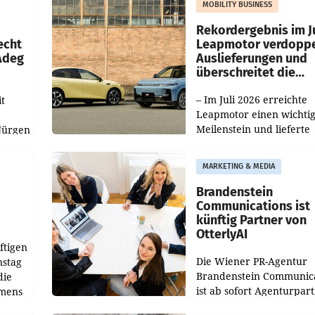
MOBILITY BUSINESS
Haag sowie im rund
ilialen
Rekordergebnis im Ju
echt
Leapmotor verdoppe
 Adeg
Auslieferungen und
überschreitet die
100.000er-Marke
– Im Juli 2026 erreichte
t
Leapmotor einen wichti
Meilenstein und lieferte
Jürgen
weltweit 101.267 Fahrze
ich
aus, womit sich das Erge
MARKETING & MEDIA
gegenüber Juli 2025 meh
örde
verdoppelte (+102
walt
Brandenstein
Communications ist
künftig Partner von
OtterlyAI
ftigen
Die Wiener PR-Agentur
nstag
Brandenstein Communica
die
ist ab sofort Agenturpar
emens
der KI-Monitoring- und