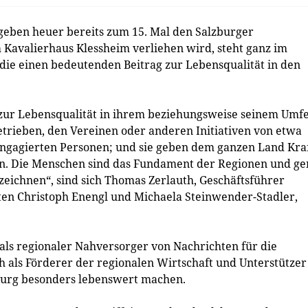
eben heuer bereits zum 15. Mal den Salzburger
im Kavalierhaus Klessheim verliehen wird, steht ganz im
 die einen bedeutenden Beitrag zur Lebensqualität in den
 zur Lebensqualität in ihrem beziehungsweise seinem Umf
rieben, den Vereinen oder anderen Initiativen von etwa
d engagierten Personen; und sie geben dem ganzen Land Kraf
n. Die Menschen sind das Fundament der Regionen und g
szeichnen“, sind sich Thomas Zerlauth, Geschäftsführer
ten Christoph Enengl und Michaela Steinwender-Stadler,
als regionaler Nahversorger von Nachrichten für die
 als Förderer der regionalen Wirtschaft und Unterstützer
zburg besonders lebenswert machen.