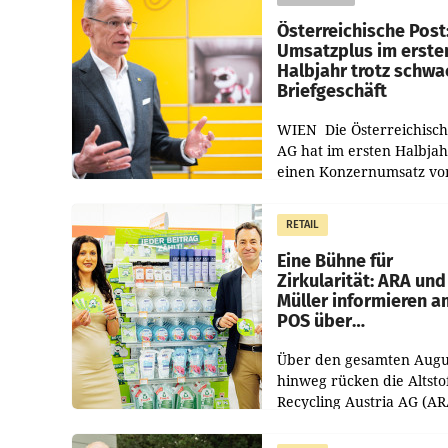
Österreichische Post
Umsatzplus im erste
Halbjahr trotz schw
Briefgeschäft
WIEN Die Österreichisch
AG hat im ersten Halbja
einen Konzernumsatz vo
1.544,0 Mio. EUR
erwirtschaftet, was eine
RETAIL
von 3,8 Prozent gegenüb
dem Vergleichszeitraum
Eine Bühne für
Zirkularität: ARA und
Müller informieren a
POS über
Kreislauffähigkeit
Über den gesamten Augu
hinweg rücken die Altsto
Recycling Austria AG (AR
und der Handelskonzern
Müller die Initiative „Krei