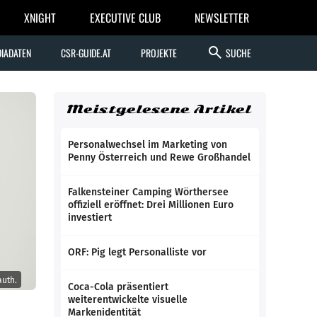
XNIGHT
EXECUTIVE CLUB
NEWSLETTER
search
IADATEN
CSR-GUIDE.AT
PROJEKTE
SUCHE
Meistgelesene Artikel
Personalwechsel im Marketing von
Penny Österreich und Rewe Großhandel
Falkensteiner Camping Wörthersee
offiziell eröffnet: Drei Millionen Euro
investiert
ORF: Pig legt Personalliste vor
auth.
Coca-Cola präsentiert
weiterentwickelte visuelle
Markenidentität