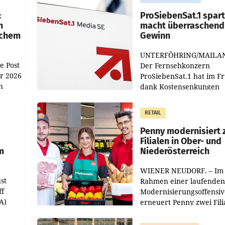
:
ProSiebenSat.1 spar
n
macht überraschend 
achem
Gewinn
UNTERFÖHRING/MAILA
e Post
Der Fernsehkonzern
hr 2026
ProSiebenSat.1 hat im F
n
dank Kostensenkungen
operativ wieder Gewinn
m Plus
gemacht und die
RETAIL
er
Markterwartung deutlic
übertroffen.
Penny modernisiert 
Filialen in Ober- und
m
Niederösterreich
WIENER NEUDORF. – Im
st
Rahmen einer laufenden
ff
Modernisierungsoffensiv
A)
erneuert Penny zwei Fili
Nieder- und Oberösterre
slauf-
Die beiden Standorte lie