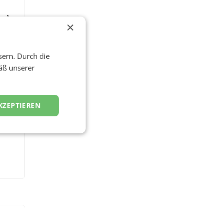
urch
×
sern. Durch die
äß unserer
KZEPTIEREN