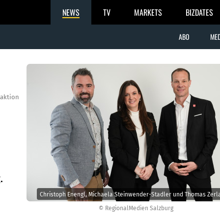
NEWS
TV
MARKETS
BIZDATES
ABO
MED
aktion
.
Christoph Enengl, Michaela Steinwender-Stadler und Thomas Zerl
© RegionalMedien Salzburg