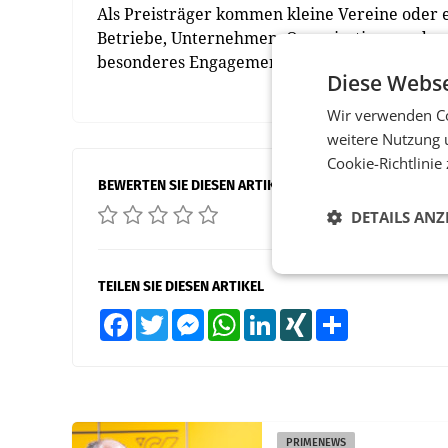
Als Preisträger kommen kleine Vereine oder 
Betriebe, Unternehmen, Organisationen oder In
besonderes Engagement zur Lebensqualität in
Diese Webse
Wir verwenden Co
weitere Nutzung 
Cookie-Richtlinie
BEWERTEN SIE DIESEN ARTIKEL
DETAILS ANZ
TEILEN SIE DIESEN ARTIKEL
Facebook
Twitter
Messenger
WhatsApp
LinkedIn
XING
Teilen
PRIMENEWS