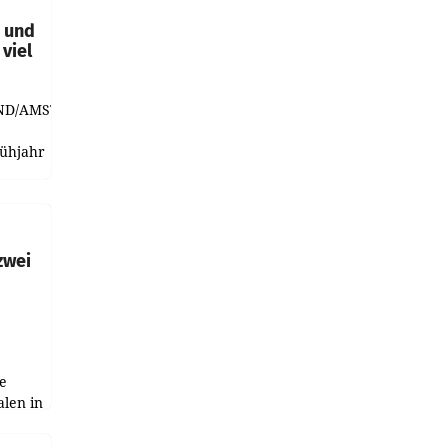
t und
viel
ND/AMSTERDAM.
rühjahr
h
zwei
e
alen in
ich.
gen in