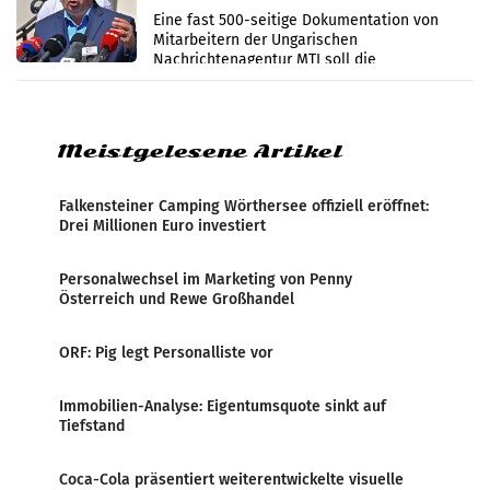
Zensur
Eine fast 500-seitige Dokumentation von
Mitarbeitern der Ungarischen
Nachrichtenagentur MTI soll die
systematische Nachrichten-Manipulation und
Zensur bei der Agentur während der Zeit
Meistgelesene Artikel
Falkensteiner Camping Wörthersee offiziell eröffnet:
Drei Millionen Euro investiert
Personalwechsel im Marketing von Penny
Österreich und Rewe Großhandel
ORF: Pig legt Personalliste vor
Immobilien-Analyse: Eigentumsquote sinkt auf
Tiefstand
Coca-Cola präsentiert weiterentwickelte visuelle