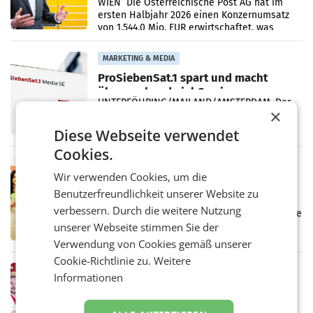
Briefgeschäft
WIEN Die Österreichische Post AG hat im
ersten Halbjahr 2026 einen Konzernumsatz
von 1.544,0 Mio. EUR erwirtschaftet, was
einem Plus von 3,8 Prozent gegenüber dem
Vergleichszeitraum
MARKETING & MEDIA
ProSiebenSat.1 spart und macht
überraschend viel Gewinn
UNTERFÖHRING/MAILAND/AMSTERDAM. Der
×
Fernsehkonzern ProSiebenSat.1 hat im
Frühjahr dank Kostensenkungen operativ
Diese Webseite verwendet
wieder Gewinn gemacht und die
Cookies.
Markterwartung deutlich übertroffen.
RETAIL
Wir verwenden Cookies, um die
Eine Bühne für Zirkularität: ARA und
Benutzerfreundlichkeit unserer Website zu
Müller informieren am POS über
verbessern. Durch die weitere Nutzung
Kreislauffähigkeit
Über den gesamten August hinweg rücken die
Altstoff Recycling Austria AG (ARA) und der
unserer Webseite stimmen Sie der
Handelskonzern Müller die Initiative
Verwendung von Cookies gemäß unserer
„Kreislauf-Helden“ in allen österreichischen
Cookie-Richtlinie zu.
Weitere
Müller-Filialen
RETAIL
Informationen
Penny modernisiert zwei Filialen in
Ober- und Niederösterreich