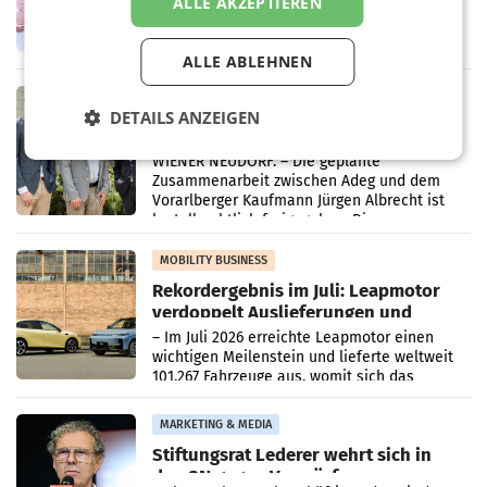
WIENER NEUDORF. – Im Rahmen einer
ALLE AKZEPTIEREN
laufenden Modernisierungsoffensive
erneuert Penny zwei Filialen in Nieder- und
Oberösterreich. Die beiden Standorte liegen
ALLE ABLEHNEN
in Haag sowie im rund
RETAIL
DETAILS ANZEIGEN
Alles bereit für den Wechsel: Jürgen
Albrecht setzt ab 1.1.2027 auf Adeg
WIENER NEUDORF. – Die geplante
Zusammenarbeit zwischen Adeg und dem
Vorarlberger Kaufmann Jürgen Albrecht ist
kartellrechtlich freigegeben: Die
Bundeswettbewerbsbehörde und der
Bundeskartellanwalt
MOBILITY BUSINESS
Rekordergebnis im Juli: Leapmotor
verdoppelt Auslieferungen und
überschreitet die 100.000er-Marke
– Im Juli 2026 erreichte Leapmotor einen
wichtigen Meilenstein und lieferte weltweit
101.267 Fahrzeuge aus, womit sich das
Ergebnis gegenüber Juli 2025 mehr als
verdoppelte (+102
MARKETING & MEDIA
Stiftungsrat Lederer wehrt sich in
den SN gegen Vorwürfe