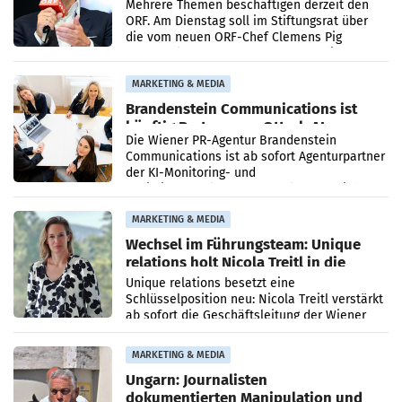
Mehrere Themen beschäftigen derzeit den
ORF. Am Dienstag soll im Stiftungsrat über
die vom neuen ORF-Chef Clemens Pig
vorgeschlagenen Besetzungen für die
Direktionen abgestimmt werden.
MARKETING & MEDIA
Brandenstein Communications ist
künftig Partner von OtterlyAI
Die Wiener PR-Agentur Brandenstein
Communications ist ab sofort Agenturpartner
der KI-Monitoring- und
Optimierungsplattform OtterlyAI. Damit baut
die Agentur ihr Leistungsportfolio
MARKETING & MEDIA
Wechsel im Führungsteam: Unique
relations holt Nicola Treitl in die
Geschäftsleitung
Unique relations besetzt eine
Schlüsselposition neu: Nicola Treitl verstärkt
ab sofort die Geschäftsleitung der Wiener
PR-Agentur an der Seite von Josef Kalina und
Anna Kalina-Mahr.
MARKETING & MEDIA
Ungarn: Journalisten
dokumentierten Manipulation und