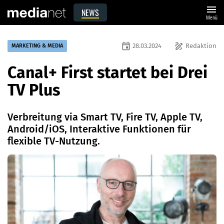
menu
NEWS
Menü
event
draw
28.03.2024
Redaktion
MARKETING & MEDIA
Canal+ First startet bei Drei
TV Plus
Verbreitung via Smart TV, Fire TV, Apple TV,
Android/iOS, Interaktive Funktionen für
flexible TV-Nutzung.