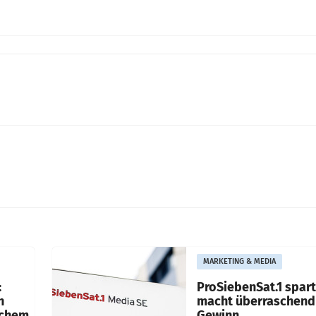
MARKETING & MEDIA
:
ProSiebenSat.1 spar
n
macht überraschend 
achem
Gewinn