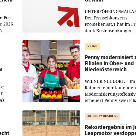
UNTERFÖHRING/MAILA
e Post
Der Fernsehkonzern
hr 2026
ProSiebenSat.1 hat im F
n
dank Kostensenkungen
operativ wieder Gewinn
m Plus
gemacht und die
RETAIL
er
Markterwartung deutlic
übertroffen.
Penny modernisiert 
Filialen in Ober- und
m
Niederösterreich
WIENER NEUDORF. – Im
st
Rahmen einer laufenden
ff
Modernisierungsoffensiv
A)
erneuert Penny zwei Fili
Nieder- und Oberösterre
slauf-
Die beiden Standorte lie
MOBILITY BUSINESS
Haag sowie im rund
ilialen
Rekordergebnis im Ju
echt
Leapmotor verdoppe