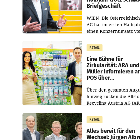
Briefgeschäft
WIEN Die Österreichisch
AG hat im ersten Halbja
einen Konzernumsatz vo
1.544,0 Mio. EUR
erwirtschaftet, was eine
RETAIL
von 3,8 Prozent gegenüb
dem Vergleichszeitraum
Eine Bühne für
Zirkularität: ARA und
Müller informieren a
POS über
Kreislauffähigkeit
Über den gesamten Augu
hinweg rücken die Altsto
Recycling Austria AG (AR
und der Handelskonzern
Müller die Initiative „Krei
RETAIL
Helden“ in allen
österreichischen Müller-F
Alles bereit für den
Wechsel: Jürgen Albr