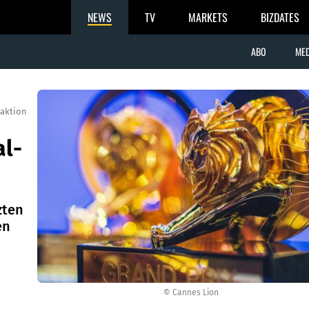
NEWS
TV
MARKETS
BIZDATES
ABO
MED
aktion
al-
zten
en
© Cannes Lion