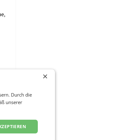
pe,
×
sern. Durch die
äß unserer
KZEPTIEREN