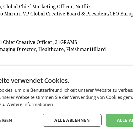
, Global Chief Marketing Officer, Netflix
o Maruri, VP Global Creative Board & President/CEO Euro
l Chief Creative Officer, 21GRAMS
naging Director, Healthcare, FleishmanHillard
Google Brand Studio, Google, APAC
ite verwendet Cookies.
okies, um die Benutzerfreundlichkeit unserer Website zu verbes
, Chairman and CEO, Pernod Ricard NA, USA
unserer Webseite stimmen Sie der Verwendung von Cookies gem
 zu.
Weitere Informationen
a Officer, Digitas, Australien und Neuseeland
obal Chief Strategy Officer, McCann Worldgroup
EIGEN
ALLE ABLEHNEN
ALLE A
cer, Ogilvy, Asien