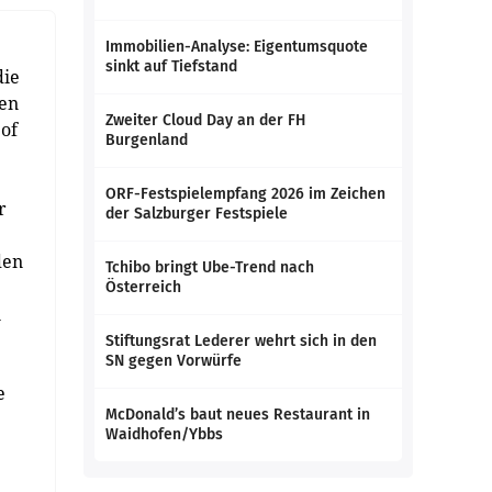
Immobilien-Analyse: Eigentumsquote
sinkt auf Tiefstand
die
len
Zweiter Cloud Day an der FH
 of
Burgenland
ORF-Festspielempfang 2026 im Zeichen
r
der Salzburger Festspiele
den
Tchibo bringt Ube-Trend nach
Österreich
n
Stiftungsrat Lederer wehrt sich in den
SN gegen Vorwürfe
e
McDonald’s baut neues Restaurant in
Waidhofen/Ybbs