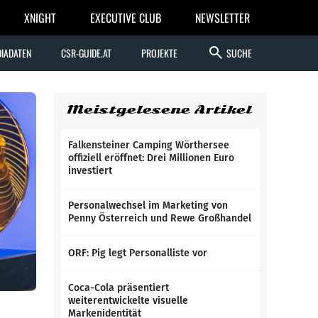
XNIGHT
EXECUTIVE CLUB
NEWSLETTER
search
IADATEN
CSR-GUIDE.AT
PROJEKTE
SUCHE
Meistgelesene Artikel
Falkensteiner Camping Wörthersee
offiziell eröffnet: Drei Millionen Euro
investiert
Personalwechsel im Marketing von
Penny Österreich und Rewe Großhandel
ORF: Pig legt Personalliste vor
Coca-Cola präsentiert
weiterentwickelte visuelle
Markenidentität