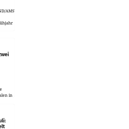
ND/AMSTERDAM.
rühjahr
h
zwei
e
alen in
ich.
gen in
li:
lt