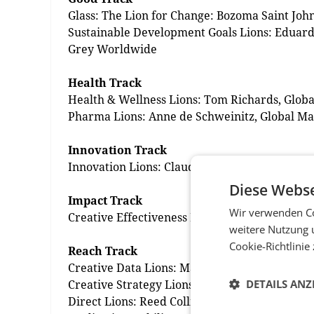
Glass: The Lion for Change: Bozoma Saint John
Sustainable Development Goals Lions: Eduard
Grey Worldwide
Health Track
Health & Wellness Lions: Tom Richards, Globa
Pharma Lions: Anne de Schweinitz, Global Ma
Innovation Track
Innovation Lions: Claudia Cristovao, Head of 
Diese Webse
Impact Track
Wir verwenden Co
Creative Effectiveness Lions: Ann Mukherjee
weitere Nutzung 
Cookie-Richtlinie
Reach Track
Creative Data Lions: Maurice Riley, Chief Dat
Creative Strategy Lions: Suzanne Powers, Gl
DETAILS ANZ
Direct Lions: Reed Collins, Chief Creative Offi