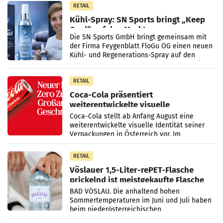
RETAIL
Kühl-Spray: SN Sports bringt „Keep
Cool“ auf den Markt
Die SN Sports GmbH bringt gemeinsam mit
der Firma Feygenblatt FloGu OG einen neuen
Kühl- und Regenerations-Spray auf den
Markt. Das Produkt namens „Keep Cool“ ist zu
100 Prozent
RETAIL
Coca-Cola präsentiert
weiterentwickelte visuelle
Markenidentität
Coca-Cola stellt ab Anfang August eine
weiterentwickelte visuelle Identität seiner
Verpackungen in Österreich vor. Im
Mittelpunkt des Redesigns stehen zentrale
Gestaltungselemente
RETAIL
Vöslauer 1,5-Liter-rePET-Flasche
prickelnd ist meistgekaufte Flasche
Österreichs
BAD VÖSLAU. Die anhaltend hohen
Sommertemperaturen im Juni und Juli haben
beim niederösterreichischen
Getränkehersteller Vöslauer zu deutlichen