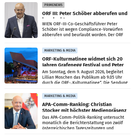
Absatzzuwächsen geführt. Während
PRIMENEWS
ORF III: Peter Schöber abberufen und
beurlaubt
WIEN ORF-III-Co-Geschäftsführer Peter
Schöber ist wegen Compliance-Vorwürfen
abberufen und beurlaubt worden. Der ORF
bestätigte gegenüber der APA entsprechende
Medienberichte.
MARKETING & MEDIA
ORF-Kulturmatinee widmet sich 20
Jahren Grafenegg Festival und Peter
Simonischek
Am Sonntag, dem 9. August 2026, begleitet
Lillian Moschen das Publikum ab 9.05 Uhr
durch die ORF-„Kulturmatinee“. Die Sendung
startet mit der Dokumentation „20 Jahre
Grafenegg
MARKETING & MEDIA
APA-Comm-Ranking: Christian
Stocker mit höchster Medienpräsenz
im Juli
Das APA-Comm-Politik-Ranking untersucht
monatlich die Berichterstattung von zwölf
österreichischen Tageszeitungen und
analysiert, welche Politikerinnen und