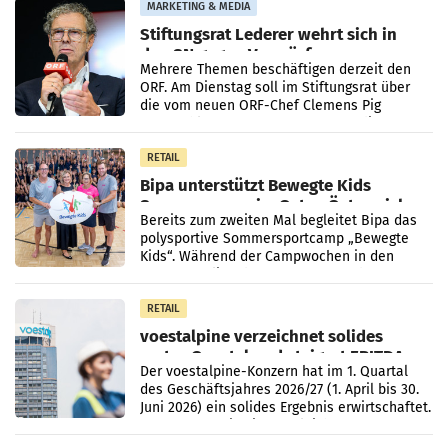
MARKETING & MEDIA
Stiftungsrat Lederer wehrt sich in
den SN gegen Vorwürfe
Mehrere Themen beschäftigen derzeit den
ORF. Am Dienstag soll im Stiftungsrat über
die vom neuen ORF-Chef Clemens Pig
vorgeschlagenen Besetzungen für die
Direktionen abgestimmt werden.
RETAIL
Bipa unterstützt Bewegte Kids
Sommercamps im Osten Österreichs
Bereits zum zweiten Mal begleitet Bipa das
polysportive Sommersportcamp „Bewegte
Kids“. Während der Campwochen in den
Monaten Juli und August versorgt das
Unternehmen Kinder sowie
RETAIL
voestalpine verzeichnet solides
erstes Quartal und steigert EBITDA
Der voestalpine-Konzern hat im 1. Quartal
des Geschäftsjahres 2026/27 (1. April bis 30.
Juni 2026) ein solides Ergebnis erwirtschaftet.
Der Umsatz stieg im Vergleich zur
Vorjahresperiode