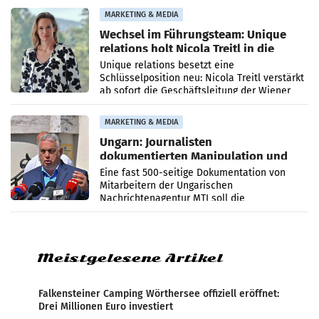
die Agentur ihr Leistungsportfolio
MARKETING & MEDIA
Wechsel im Führungsteam: Unique
relations holt Nicola Treitl in die
Geschäftsleitung
Unique relations besetzt eine
Schlüsselposition neu: Nicola Treitl verstärkt
ab sofort die Geschäftsleitung der Wiener
PR-Agentur an der Seite von Josef Kalina und
Anna Kalina-Mahr.
MARKETING & MEDIA
Ungarn: Journalisten
dokumentierten Manipulation und
Zensur
Eine fast 500-seitige Dokumentation von
Mitarbeitern der Ungarischen
Nachrichtenagentur MTI soll die
systematische Nachrichten-Manipulation und
Zensur bei der Agentur während der Zeit
Meistgelesene Artikel
Falkensteiner Camping Wörthersee offiziell eröffnet:
Drei Millionen Euro investiert