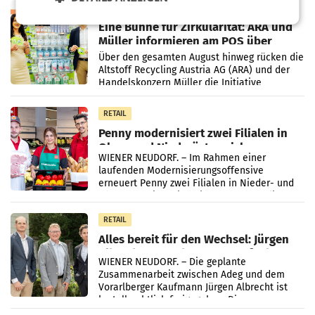
RETAIL
Eine Bühne für Zirkularität: ARA und
Müller informieren am POS über
Kreislauffähigkeit
Über den gesamten August hinweg rücken die
Altstoff Recycling Austria AG (ARA) und der
Handelskonzern Müller die Initiative
„Kreislauf-Helden“ in allen österreichischen
Müller-Filialen
RETAIL
Penny modernisiert zwei Filialen in
Ober- und Niederösterreich
WIENER NEUDORF. – Im Rahmen einer
laufenden Modernisierungsoffensive
erneuert Penny zwei Filialen in Nieder- und
Oberösterreich. Die beiden Standorte liegen
in Haag sowie im rund
RETAIL
Alles bereit für den Wechsel: Jürgen
Albrecht setzt ab 1.1.2027 auf Adeg
WIENER NEUDORF. – Die geplante
Zusammenarbeit zwischen Adeg und dem
Vorarlberger Kaufmann Jürgen Albrecht ist
kartellrechtlich freigegeben: Die
Bundeswettbewerbsbehörde und der