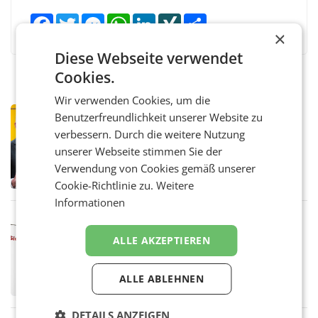
Facebook
Twitter
Messenger
WhatsApp
LinkedIn
XING
Teilen
×
Diese Webseite verwendet
Cookies.
Wir verwenden Cookies, um die
PRIMENEWS
Benutzerfreundlichkeit unserer Website zu
Österreichische Post: Umsatzplus im
verbessern. Durch die weitere Nutzung
ersten Halbjahr trotz schwachem
unserer Webseite stimmen Sie der
Briefgeschäft
WIEN Die Österreichische Post AG hat im
Verwendung von Cookies gemäß unserer
ersten Halbjahr 2026 einen Konzernumsatz
Cookie-Richtlinie zu.
Weitere
von 1.544,0 Mio. EUR erwirtschaftet, was
einem Plus von 3,8 Prozent gegenüber dem
Informationen
Vergleichszeitraum
MARKETING & MEDIA
ProSiebenSat.1 spart und macht
ALLE AKZEPTIEREN
überraschend viel Gewinn
UNTERFÖHRING/MAILAND/AMSTERDAM. Der
Fernsehkonzern ProSiebenSat.1 hat im
ALLE ABLEHNEN
Frühjahr dank Kostensenkungen operativ
wieder Gewinn gemacht und die
Markterwartung deutlich übertroffen.
DETAILS ANZEIGEN