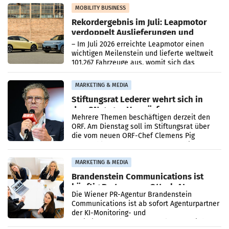
Bundeskartellanwalt
MOBILITY BUSINESS
Rekordergebnis im Juli: Leapmotor
verdoppelt Auslieferungen und
überschreitet die 100.000er-Marke
– Im Juli 2026 erreichte Leapmotor einen
wichtigen Meilenstein und lieferte weltweit
101.267 Fahrzeuge aus, womit sich das
Ergebnis gegenüber Juli 2025 mehr als
verdoppelte (+102
MARKETING & MEDIA
Stiftungsrat Lederer wehrt sich in
den SN gegen Vorwürfe
Mehrere Themen beschäftigen derzeit den
ORF. Am Dienstag soll im Stiftungsrat über
die vom neuen ORF-Chef Clemens Pig
vorgeschlagenen Besetzungen für die
Direktionen abgestimmt werden.
MARKETING & MEDIA
Brandenstein Communications ist
künftig Partner von OtterlyAI
Die Wiener PR-Agentur Brandenstein
Communications ist ab sofort Agenturpartner
der KI-Monitoring- und
Optimierungsplattform OtterlyAI. Damit baut