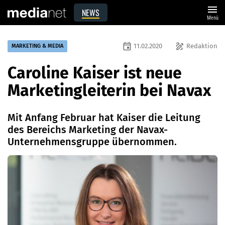
menu
NEWS
Menü
event
draw
11.02.2020
Redaktion
MARKETING & MEDIA
Caroline Kaiser ist neue
Marketingleiterin bei Navax
Mit Anfang Februar hat Kaiser die Leitung
des Bereichs Marketing der Navax-
Unternehmensgruppe übernommen.