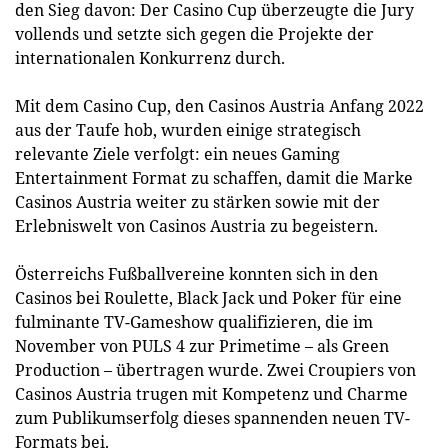
den Sieg davon: Der Casino Cup überzeugte die Jury
vollends und setzte sich gegen die Projekte der
internationalen Konkurrenz durch.
Mit dem Casino Cup, den Casinos Austria Anfang 2022
aus der Taufe hob, wurden einige strategisch
relevante Ziele verfolgt: ein neues Gaming
Entertainment Format zu schaffen, damit die Marke
Casinos Austria weiter zu stärken sowie mit der
Erlebniswelt von Casinos Austria zu begeistern.
Österreichs Fußballvereine konnten sich in den
Casinos bei Roulette, Black Jack und Poker für eine
fulminante TV-Gameshow qualifizieren, die im
November von PULS 4 zur Primetime – als Green
Production – übertragen wurde. Zwei Croupiers von
Casinos Austria trugen mit Kompetenz und Charme
zum Publikumserfolg dieses spannenden neuen TV-
Formats bei.