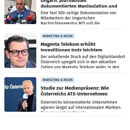
Ungarn: Journalisten
dokumentierten Manipulation und
Zensur
Eine fast 500-seitige Dokumentation von
Mitarbeitern der Ungarischen
Nachrichtenagentur MTI soll die
systematische Nachrichten-Manipulation und
Zensur bei der Agentur während der Zeit
MARKETING & MEDIA
Magenta Telekom erhöht
Investitionen trotz leichtem
Umsatzrückgang
Der anhaltende Druck auf den Digitalstandort
Österreich spiegelt sich in den aktuellen
Zahlen von Magenta Telekom wider. In den
ersten sechs Monaten des laufenden Jahres
verzeichnete
MARKETING & MEDIA
Studie zur Medienpräsenz: Wie
Österreichs ATX-Unternehmen
international wahrgenommen
Österreichs börsennotierte Unternehmen
werden
agieren längst auf internationalen Märkten.
Eine neue internationale
Medienresonanzanalyse untersucht die
weltweite Berichterstattung über