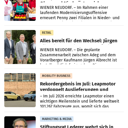
Ober- und Niederösterreich
WIENER NEUDORF. – Im Rahmen einer
laufenden Modernisierungsoffensive
erneuert Penny zwei Filialen in Nieder- und
Oberösterreich. Die beiden Standorte liegen
in Haag sowie im rund
RETAIL
Alles bereit für den Wechsel: Jürgen
Albrecht setzt ab 1.1.2027 auf Adeg
WIENER NEUDORF. – Die geplante
Zusammenarbeit zwischen Adeg und dem
Vorarlberger Kaufmann Jürgen Albrecht ist
kartellrechtlich freigegeben: Die
Bundeswettbewerbsbehörde und der
Bundeskartellanwalt
MOBILITY BUSINESS
Rekordergebnis im Juli: Leapmotor
verdoppelt Auslieferungen und
überschreitet die 100.000er-Marke
– Im Juli 2026 erreichte Leapmotor einen
wichtigen Meilenstein und lieferte weltweit
101.267 Fahrzeuge aus, womit sich das
Ergebnis gegenüber Juli 2025 mehr als
verdoppelte (+102
MARKETING & MEDIA
Stiftungsrat Lederer wehrt sich in