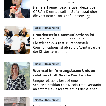
den SN gegen Vorwürfe
Mehrere Themen beschäftigen derzeit den
ORF. Am Dienstag soll im Stiftungsrat über
die vom neuen ORF-Chef Clemens Pig
vorgeschlagenen Besetzungen für die
Direktionen abgestimmt werden.
MARKETING & MEDIA
Brandenstein Communications ist
künftig Partner von OtterlyAI
Die Wiener PR-Agentur Brandenstein
Communications ist ab sofort Agenturpartner
der KI-Monitoring- und
Optimierungsplattform OtterlyAI. Damit baut
die Agentur ihr Leistungsportfolio
MARKETING & MEDIA
Wechsel im Führungsteam: Unique
relations holt Nicola Treitl in die
Geschäftsleitung
Unique relations besetzt eine
Schlüsselposition neu: Nicola Treitl verstärkt
ab sofort die Geschäftsleitung der Wiener
PR-Agentur an der Seite von Josef Kalina und
Anna Kalina-Mahr.
MARKETING & MEDIA