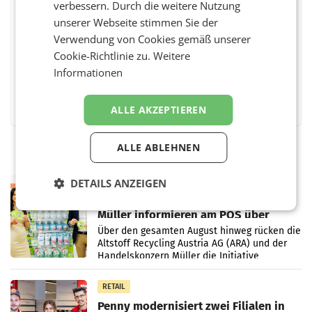
verbessern. Durch die weitere Nutzung
unserer Webseite stimmen Sie der
BEWERTEN SIE DIESEN ARTIKEL
Verwendung von Cookies gemäß unserer
Cookie-Richtlinie zu.
Weitere
Informationen
Facebook
Twitter
Messenger
WhatsApp
LinkedIn
XING
Teilen
ALLE AKZEPTIEREN
ALLE ABLEHNEN
DETAILS ANZEIGEN
RETAIL
Eine Bühne für Zirkularität: ARA und
Müller informieren am POS über
Kreislauffähigkeit
Über den gesamten August hinweg rücken die
Altstoff Recycling Austria AG (ARA) und der
Handelskonzern Müller die Initiative
„Kreislauf-Helden“ in allen österreichischen
Müller-Filialen
RETAIL
Penny modernisiert zwei Filialen in