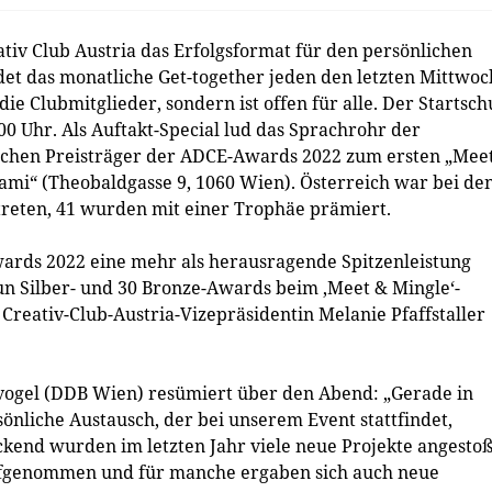
tiv Club Austria das Erfolgsformat für den persönlichen
det das monatliche Get-together jeden den letzten Mittwoc
die Clubmitglieder, sondern ist offen für alle. Der Startsch
00 Uhr. Als Auftakt-Special lud das Sprachrohr der
ischen Preisträger der ADCE-Awards 2022 zum ersten „Mee
ami“ (Theobaldgasse 9, 1060 Wien). Österreich war bei de
reten, 41 wurden mit einer Trophäe prämiert.
ards 2022 eine mehr als herausragende Spitzenleistung
eun Silber- und 30 Bronze-Awards beim ‚Meet & Mingle‘-
 Creativ-Club-Austria-Vizepräsidentin Melanie Pfaffstaller
lvogel (DDB Wien) resümiert über den Abend: „Gerade in
önliche Austausch, der bei unserem Event stattfindet,
ckend wurden im letzten Jahr viele neue Projekte angesto
ufgenommen und für manche ergaben sich auch neue