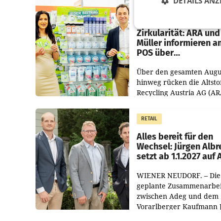
DETAILS ANZ
RETAIL
Eine Bühne für
Zirkularität: ARA und
Müller informieren a
POS über
Kreislauffähigkeit
Über den gesamten Augu
hinweg rücken die Altsto
Recycling Austria AG (AR
und der Handelskonzern
Müller die Initiative „Krei
RETAIL
Helden“ in allen
österreichischen Müller-F
Alles bereit für den
Wechsel: Jürgen Albr
setzt ab 1.1.2027 auf
WIENER NEUDORF. – Die
geplante Zusammenarbei
zwischen Adeg und dem
Vorarlberger Kaufmann 
Albrecht ist kartellrechtl