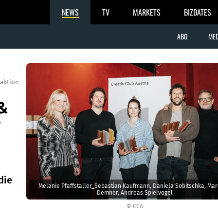
NEWS
TV
MARKETS
BIZDATES
ABO
MED
aktion
 &
r
die
Melanie Pfaffstaller_Sebastian Kaufmann, Daniela Sobitschka, Mar
Demner, Andreas Spielvogel
© CCA