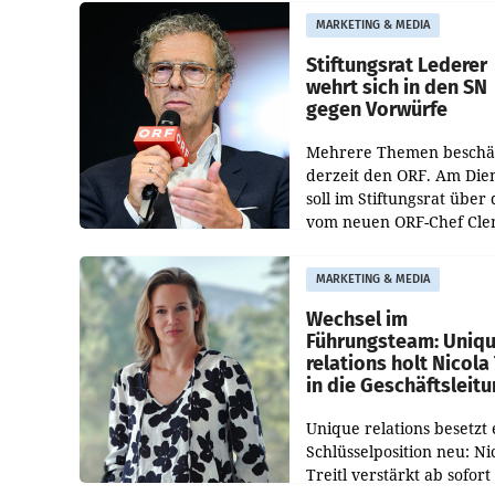
freigegeben: Die
MARKETING & MEDIA
Bundeswettbewerbsbeh
und der Bundeskartellan
Stiftungsrat Lederer
wehrt sich in den SN
gegen Vorwürfe
Mehrere Themen beschä
derzeit den ORF. Am Die
soll im Stiftungsrat über 
vom neuen ORF-Chef Cl
Pig vorgeschlagenen
Besetzungen für die
MARKETING & MEDIA
Direktionen abgestimmt
werden.
Wechsel im
Führungsteam: Uniq
relations holt Nicola 
in die Geschäftsleit
Unique relations besetzt 
Schlüsselposition neu: Ni
Treitl verstärkt ab sofort