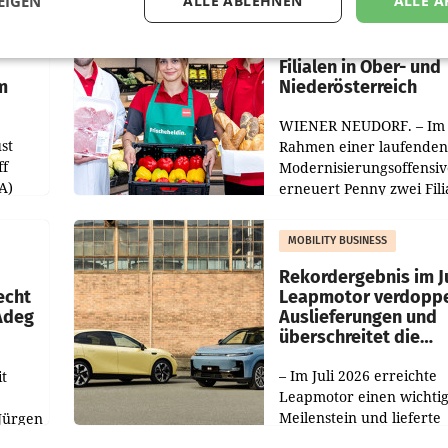
EIGEN
ALLE ABLEHNEN
ALLE A
RETAIL
Penny modernisiert 
Filialen in Ober- und
m
Niederösterreich
WIENER NEUDORF. – Im
st
Rahmen einer laufenden
ff
Modernisierungsoffensiv
A)
erneuert Penny zwei Fili
Nieder- und Oberösterre
slauf-
Die beiden Standorte lie
MOBILITY BUSINESS
Haag sowie im rund
ilialen
Rekordergebnis im Ju
echt
Leapmotor verdoppe
 Adeg
Auslieferungen und
überschreitet die
100.000er-Marke
– Im Juli 2026 erreichte
t
Leapmotor einen wichti
Meilenstein und lieferte
Jürgen
weltweit 101.267 Fahrze
ich