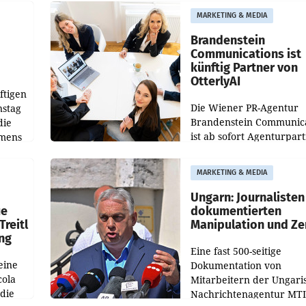
aus, womit sich das Erge
MARKETING & MEDIA
gegenüber Juli 2025 meh
örde
verdoppelte (+102
walt
Brandenstein
Communications ist
künftig Partner von
OtterlyAI
ftigen
Die Wiener PR-Agentur
nstag
Brandenstein Communica
die
ist ab sofort Agenturpar
emens
der KI-Monitoring- und
Optimierungsplattform
MARKETING & MEDIA
OtterlyAI. Damit baut di
Agentur ihr Leistungspor
Ungarn: Journalisten
ue
dokumentierten
Treitl
Manipulation und Ze
ung
Eine fast 500-seitige
eine
Dokumentation von
cola
Mitarbeitern der Ungari
 die
Nachrichtenagentur MTI 