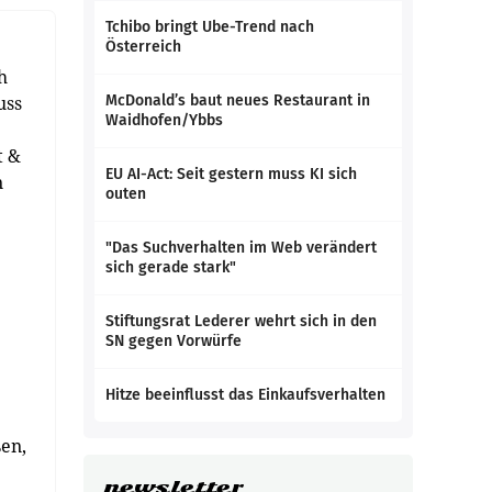
Tchibo bringt Ube-Trend nach
Österreich
h
uss
McDonald’s baut neues Restaurant in
Waidhofen/Ybbs
t &
EU AI-Act: Seit gestern muss KI sich
n
outen
"Das Suchverhalten im Web verändert
sich gerade stark"
Stiftungsrat Lederer wehrt sich in den
SN gegen Vorwürfe
Hitze beeinflusst das Einkaufsverhalten
ßen,
newsletter