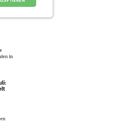
KZEPTIEREN
zwei
e
alen in
ich.
gen in
li:
lt
gen
uge