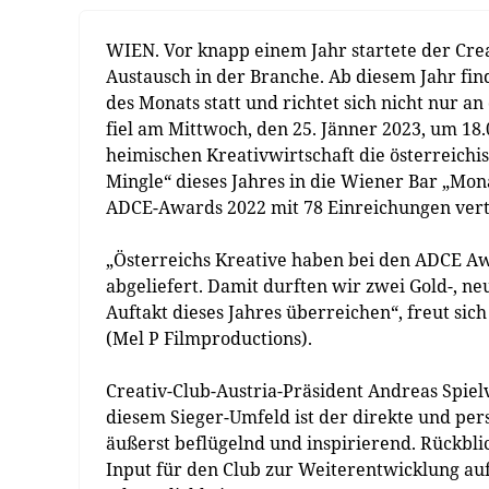
WIEN. Vor knapp einem Jahr startete der Crea
Austausch in der Branche. Ab diesem Jahr fin
des Monats statt und richtet sich nicht nur an 
fiel am Mittwoch, den 25. Jänner 2023, um 18.
heimischen Kreativwirtschaft die österreich
Mingle“ dieses Jahres in die Wiener Bar „Mon
ADCE-Awards 2022 mit 78 Einreichungen vert
„Österreichs Kreative haben bei den ADCE Aw
abgeliefert. Damit durften wir zwei Gold-, n
Auftakt dieses Jahres überreichen“, freut sich
(Mel P Filmproductions).
Creativ-Club-Austria-Präsident Andreas Spie
diesem Sieger-Umfeld ist der direkte und pers
äußerst beflügelnd und inspirierend. Rückbli
Input für den Club zur Weiterentwicklung a