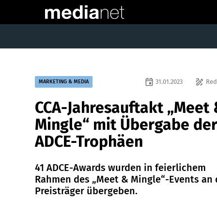
event
draw
31.01.2023
Red
MARKETING & MEDIA
CCA-Jahresauftakt „Meet
Mingle“ mit Übergabe de
ADCE-Trophäen
41 ADCE-Awards wurden in feierlichem
Rahmen des „Meet & Mingle“-Events an 
Preisträger übergeben.