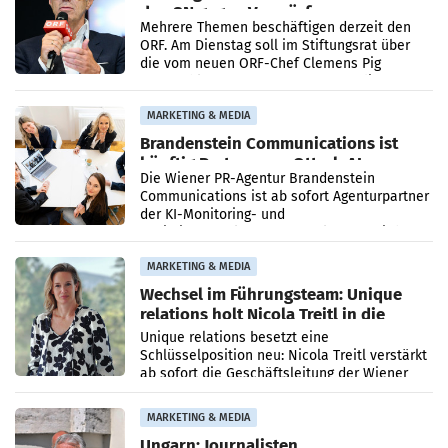
den SN gegen Vorwürfe
Mehrere Themen beschäftigen derzeit den
ORF. Am Dienstag soll im Stiftungsrat über
die vom neuen ORF-Chef Clemens Pig
vorgeschlagenen Besetzungen für die
Direktionen abgestimmt werden.
MARKETING & MEDIA
Brandenstein Communications ist
künftig Partner von OtterlyAI
Die Wiener PR-Agentur Brandenstein
Communications ist ab sofort Agenturpartner
der KI-Monitoring- und
Optimierungsplattform OtterlyAI. Damit baut
die Agentur ihr Leistungsportfolio
MARKETING & MEDIA
Wechsel im Führungsteam: Unique
relations holt Nicola Treitl in die
Geschäftsleitung
Unique relations besetzt eine
Schlüsselposition neu: Nicola Treitl verstärkt
ab sofort die Geschäftsleitung der Wiener
PR-Agentur an der Seite von Josef Kalina und
Anna Kalina-Mahr.
MARKETING & MEDIA
Ungarn: Journalisten