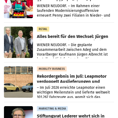
Ober- und Niederösterreich
WIENER NEUDORF. – Im Rahmen einer
laufenden Modernisierungsoffensive
erneuert Penny zwei Filialen in Nieder- und
Oberösterreich. Die beiden Standorte liegen
in Haag sowie im rund
RETAIL
Alles bereit für den Wechsel: Jürgen
Albrecht setzt ab 1.1.2027 auf Adeg
WIENER NEUDORF. – Die geplante
Zusammenarbeit zwischen Adeg und dem
Vorarlberger Kaufmann Jürgen Albrecht ist
kartellrechtlich freigegeben: Die
Bundeswettbewerbsbehörde und der
Bundeskartellanwalt
MOBILITY BUSINESS
Rekordergebnis im Juli: Leapmotor
verdoppelt Auslieferungen und
überschreitet die 100.000er-Marke
– Im Juli 2026 erreichte Leapmotor einen
wichtigen Meilenstein und lieferte weltweit
101.267 Fahrzeuge aus, womit sich das
Ergebnis gegenüber Juli 2025 mehr als
verdoppelte (+102
MARKETING & MEDIA
Stiftungsrat Lederer wehrt sich in