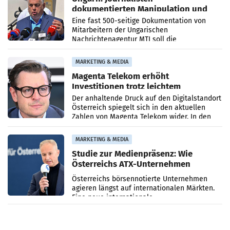
dokumentierten Manipulation und
Zensur
Eine fast 500-seitige Dokumentation von
Mitarbeitern der Ungarischen
Nachrichtenagentur MTI soll die
systematische Nachrichten-Manipulation und
Zensur bei der Agentur während der Zeit
MARKETING & MEDIA
Magenta Telekom erhöht
Investitionen trotz leichtem
Umsatzrückgang
Der anhaltende Druck auf den Digitalstandort
Österreich spiegelt sich in den aktuellen
Zahlen von Magenta Telekom wider. In den
ersten sechs Monaten des laufenden Jahres
verzeichnete
MARKETING & MEDIA
Studie zur Medienpräsenz: Wie
Österreichs ATX-Unternehmen
international wahrgenommen
Österreichs börsennotierte Unternehmen
werden
agieren längst auf internationalen Märkten.
Eine neue internationale
Medienresonanzanalyse untersucht die
weltweite Berichterstattung über