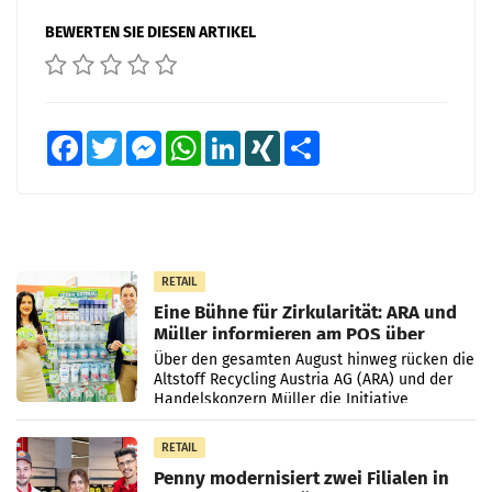
BEWERTEN SIE DIESEN ARTIKEL
Facebook
Twitter
Messenger
WhatsApp
LinkedIn
XING
Teilen
RETAIL
Eine Bühne für Zirkularität: ARA und
Müller informieren am POS über
Kreislauffähigkeit
Über den gesamten August hinweg rücken die
Altstoff Recycling Austria AG (ARA) und der
Handelskonzern Müller die Initiative
„Kreislauf-Helden“ in allen österreichischen
Müller-Filialen
RETAIL
Penny modernisiert zwei Filialen in