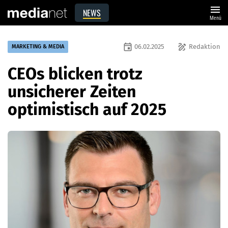
menu
NEWS
Menü
event
draw
06.02.2025
Redaktion
MARKETING & MEDIA
CEOs blicken trotz
unsicherer Zeiten
optimistisch auf 2025