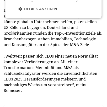
DETAILS ANZEIGEN
Die Umfrage zeigt, dass die USA, Kanada und Mexiko
zu den Top-5-Investitionszielen für 2025 gehören. Das
könnte globalen Unternehmen helfen, potenziellen
US-Zöllen zu begegnen. Deutschland und
Großbritannien runden die Top-5-Investitionsziele ab.
Branchenbezogen stehen Immobilien, Technologie
und Konsumgüter an der Spitze der M&A-Ziele.
„Weltweit passen sich CEOs einer neuen Normalität
komplexer Veränderungen an. Mit einer
Transformations-Mentalität und M&A als
Schlüsselkatalysator werden die zuversichtlichsten
CEOs 2025 Herausforderungen meistern und
nachhaltiges Wachstum vorantreiben”, meint
Reimoser.