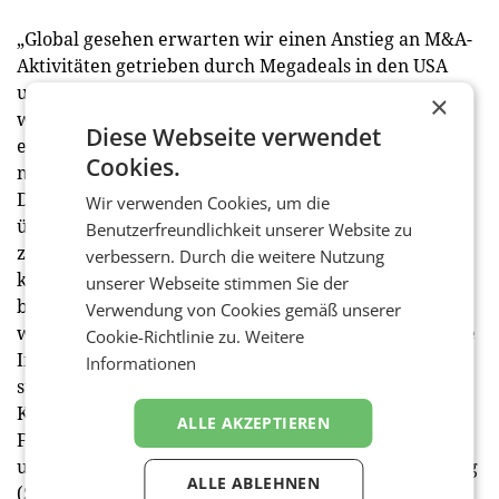
„Global gesehen erwarten wir einen Anstieg an M&A-
Aktivitäten getrieben durch Megadeals in den USA
und einem breiten Deal-Fundament in Europa,
×
während sich der österreichische M&A-Markt auf
Diese Webseite verwendet
einem niedrigeren Niveau stabilisiert hat, das sich
Cookies.
mittelfristig als das ‚neue Normal‘ etablieren könnte.
Die Argumente für M&A-Aktivitäten sind
Wir verwenden Cookies, um die
überzeugend. Die digitale Transformation bleibt ein
Benutzerfreundlichkeit unserer Website zu
zentraler Treiber von Deal-Strategien, wobei
verbessern. Durch die weitere Nutzung
künstliche Intelligenz (KI) zunehmend Akquisitionen
unserer Webseite stimmen Sie der
beeinflusst. Kostensynergien werden in schwierigen
Verwendung von Cookies gemäß unserer
wirtschaftlichen Zeiten noch attraktiver. Aktivistische
Cookie-Richtlinie zu.
Weitere
Investorinnen und Investoren drängen weiterhin auf
Informationen
strategische Portfolio-Optimierung und günstigere
Kreditbedingungen verbessern die M&A-
ALLE AKZEPTIEREN
Finanzierung“, sagt Eva-Maria Berchtold, Partnerin
und Leiterin der Strategie- und Transaktionsberatung
ALLE ABLEHNEN
(Strategy and Transactions) bei EY Österreich.