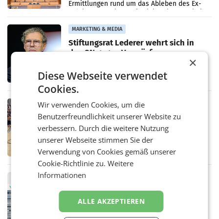
Ermittlungen rund um das Ableben des Ex-
Sektionschefs im Justizministerium, Christian
Pilnacek, auf sensible
MARKETING & MEDIA
Stiftungsrat Lederer wehrt sich in
den SN gegen Vorwürfe
×
Mehrere Themen beschäftigen derzeit den
ORF. Am Dienstag soll im Stiftungsrat über
Diese Webseite verwendet
die vom neuen ORF-Chef Clemens Pig
vorgeschlagenen Besetzungen für die
Cookies.
Direktionen abgestimmt werden.
Wir verwenden Cookies, um die
RETAIL
Benutzerfreundlichkeit unserer Website zu
Bipa unterstützt Bewegte Kids
Sommercamps im Osten Österreichs
verbessern. Durch die weitere Nutzung
Bereits zum zweiten Mal begleitet Bipa das
unserer Webseite stimmen Sie der
polysportive Sommersportcamp „Bewegte
Verwendung von Cookies gemäß unserer
Kids“. Während der Campwochen in den
Monaten Juli und August versorgt das
Cookie-Richtlinie zu.
Weitere
Unternehmen Kinder sowie
Informationen
RETAIL
voestalpine verzeichnet solides
erstes Quartal und steigert EBITDA
ALLE AKZEPTIEREN
Der voestalpine-Konzern hat im 1. Quartal
des Geschäftsjahres 2026/27 (1. April bis 30.