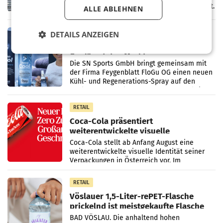
Juni 2026) ein solides Ergebnis erwirtschaftet.
ALLE ABLEHNEN
Der Umsatz stieg im Vergleich zur
Vorjahresperiode
RETAIL
DETAILS ANZEIGEN
Kühl-Spray: SN Sports bringt „Keep
Cool“ auf den Markt
Die SN Sports GmbH bringt gemeinsam mit
der Firma Feygenblatt FloGu OG einen neuen
Kühl- und Regenerations-Spray auf den
Markt. Das Produkt namens „Keep Cool“ ist zu
100 Prozent
RETAIL
Coca-Cola präsentiert
weiterentwickelte visuelle
Markenidentität
Coca-Cola stellt ab Anfang August eine
weiterentwickelte visuelle Identität seiner
Verpackungen in Österreich vor. Im
Mittelpunkt des Redesigns stehen zentrale
Gestaltungselemente
RETAIL
Vöslauer 1,5-Liter-rePET-Flasche
prickelnd ist meistgekaufte Flasche
Österreichs
BAD VÖSLAU. Die anhaltend hohen