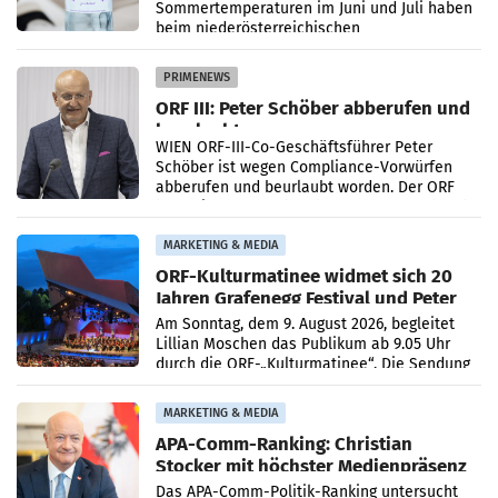
Sommertemperaturen im Juni und Juli haben
beim niederösterreichischen
Getränkehersteller Vöslauer zu deutlichen
Absatzzuwächsen geführt. Während
PRIMENEWS
ORF III: Peter Schöber abberufen und
beurlaubt
WIEN ORF-III-Co-Geschäftsführer Peter
Schöber ist wegen Compliance-Vorwürfen
abberufen und beurlaubt worden. Der ORF
bestätigte gegenüber der APA entsprechende
Medienberichte.
MARKETING & MEDIA
ORF-Kulturmatinee widmet sich 20
Jahren Grafenegg Festival und Peter
Simonischek
Am Sonntag, dem 9. August 2026, begleitet
Lillian Moschen das Publikum ab 9.05 Uhr
durch die ORF-„Kulturmatinee“. Die Sendung
startet mit der Dokumentation „20 Jahre
Grafenegg
MARKETING & MEDIA
APA-Comm-Ranking: Christian
Stocker mit höchster Medienpräsenz
im Juli
Das APA-Comm-Politik-Ranking untersucht