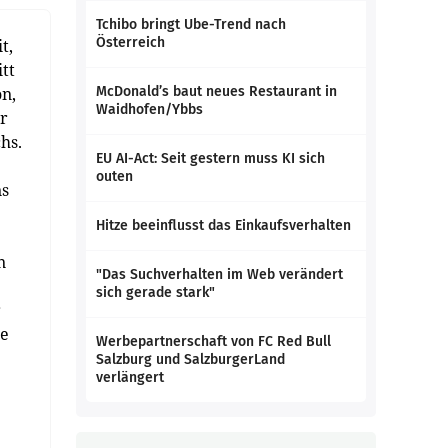
Tchibo bringt Ube-Trend nach
Österreich
t,
tt
on,
McDonald’s baut neues Restaurant in
Waidhofen/Ybbs
er
hs.
EU AI-Act: Seit gestern muss KI sich
outen
ns
Hitze beeinflusst das Einkaufsverhalten
n
"Das Suchverhalten im Web verändert
sich gerade stark"
r
ie
Werbepartnerschaft von FC Red Bull
Salzburg und SalzburgerLand
verlängert