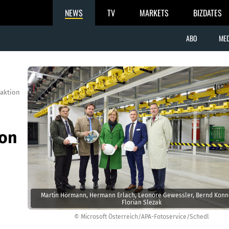
NEWS
TV
MARKETS
BIZDATES
ABO
MED
aktion
ion
Martin Hörmann, Hermann Erlach, Leonore Gewessler, Bernd Konn
Florian Slezak
© Microsoft Österreich/APA-Fotoservice/Schedl