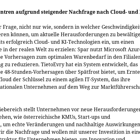
tren aufgrund steigender Nachfrage nach Cloud- und 
Frage, nicht nur wie, sondern in welcher Geschwindigkei
eren können, um aktuelle Herausforderungen zu bewältige
ts erfolgreich Cloud- und KI-Technologien ein, um einen
in der realen Welt zu erzielen: Spar nutzt Microsoft Azur
ise Vorhersagen zum optimalen Warenbedarf in den Filiale
 zu reduzieren. TietoEvry hat ein System entwickelt, das
e 48-Stunden-Vorhersagen über Spätfrost bietet, um Ernt
Cloud der Schlüssel zu einem agilen IT-System, das ihre
nationalen Unternehmen auf dem Weg zur Marktführersch
ebereich stellt Unternehmen vor neue Herausforderunge
ehen, wie österreichische KMUs, Start-ups und
, um echte Veränderungen und nachhaltige Auswirkungen
ir die Nachfrage und wollen mit unserer Investition in ein
astruktur für Unternehmen bieten, um Innovation und