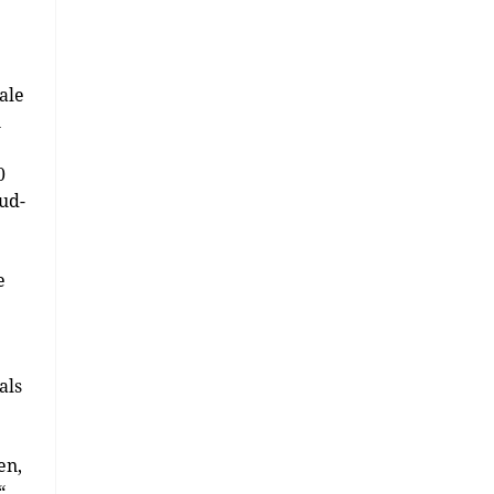
ale
n
0
ud-
e
als
en,
“