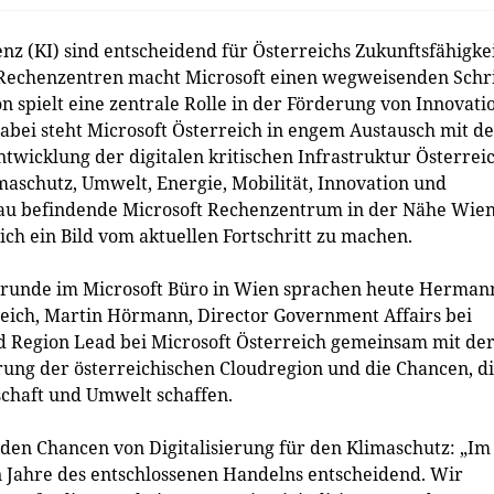
enz (KI) sind entscheidend für Österreichs Zukunftsfähigkei
 Rechenzentren macht Microsoft einen wegweisenden Schri
n spielt eine zentrale Rolle in der Förderung von Innovati
Dabei steht Microsoft Österreich in engem Austausch mit d
ntwicklung der digitalen kritischen Infrastruktur Österreic
aschutz, Umwelt, Energie, Mobilität, Innovation und
bau befindende Microsoft Rechenzentrum in der Nähe Wie
h ein Bild vom aktuellen Fortschritt zu machen.
srunde im Microsoft Büro in Wien sprachen heute Herman
reich, Martin Hörmann, Director Government Affairs bei
ud Region Lead bei Microsoft Österreich gemeinsam mit de
rung der österreichischen Cloudregion und die Chancen, d
schaft und Umwelt schaffen.
den Chancen von Digitalisierung für den Klimaschutz: „Im
n Jahre des entschlossenen Handelns entscheidend. Wir