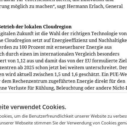
ierung möglich zu machen“, sagt Hermann Erlach, General
Betrieb der lokalen Cloudregion
gitalen Zukunft ist die Wahl der richtigen Technologie von
e Cloudregion setzt auf Energieeffizienz und Nachhaltigkei
erden zu 100 Prozent mit erneuerbarer Energie aus
ch durch einen im internationalen Vergleich besonders
rt von 1,12 aus und damit das von der EU formulierte Ziel
zentren ab 2025 schon jetzt bei weitem unterschreitet. De
 wird aktuell zwischen 1,5 und 1,6 geschätzt. Ein PUE-We
er dem Rechenzentrum zugeführten Energie direkt für den
hne Verluste für Kühlung, Beleuchtung oder andere Nicht-
ite verwendet Cookies.
erden, indem es mehr Treibhausgase aus der Atmosphäre
den die neuen Rechenzentren nach den strengen LEED-
okies, um die Benutzerfreundlichkeit unserer Website zu verbes
richtet und nach dem Gold-Standard zertifiziert. Bis 2030
unserer Webseite stimmen Sie der Verwendung von Cookies gem