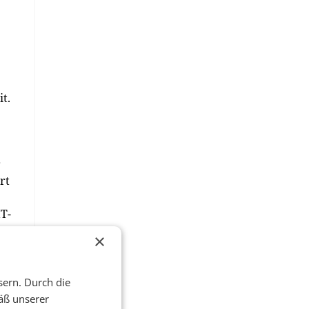
t.
r
rt
IT-
×
sern. Durch die
äß unserer