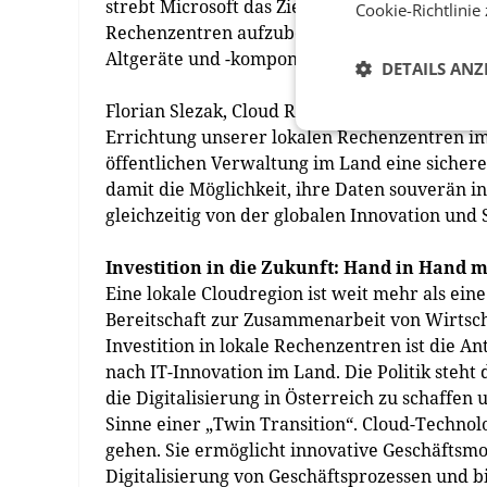
strebt Microsoft das Ziel der Abfallneutralitä
Cookie-Richtlinie
Rechenzentren aufzubereiten. Global gesehe
Altgeräte und -komponenten wieder und recyc
DETAILS ANZ
Florian Slezak, Cloud Region Lead bei Microsof
Errichtung unserer lokalen Rechenzentren i
öffentlichen Verwaltung im Land eine sicher
damit die Möglichkeit, ihre Daten souverän i
gleichzeitig von der globalen Innovation und 
Investition in die Zukunft: Hand in Hand mi
Eine lokale Cloudregion ist weit mehr als ein
Bereitschaft zur Zusammenarbeit von Wirtschaf
Investition in lokale Rechenzentren ist die A
nach IT-Innovation im Land. Die Politik steht
die Digitalisierung in Österreich zu schaffe
Sinne einer „Twin Transition“. Cloud-Technolo
gehen. Sie ermöglicht innovative Geschäftsm
Digitalisierung von Geschäftsprozessen und 