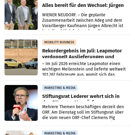
Alles bereit für den Wechsel: Jürgen
Albrecht setzt ab 1.1.2027 auf Adeg
WIENER NEUDORF. – Die geplante
Zusammenarbeit zwischen Adeg und dem
Vorarlberger Kaufmann Jürgen Albrecht ist
kartellrechtlich freigegeben: Die
Bundeswettbewerbsbehörde und der
Bundeskartellanwalt
MOBILITY BUSINESS
Rekordergebnis im Juli: Leapmotor
verdoppelt Auslieferungen und
überschreitet die 100.000er-Marke
– Im Juli 2026 erreichte Leapmotor einen
wichtigen Meilenstein und lieferte weltweit
101.267 Fahrzeuge aus, womit sich das
Ergebnis gegenüber Juli 2025 mehr als
verdoppelte (+102
MARKETING & MEDIA
Stiftungsrat Lederer wehrt sich in
den SN gegen Vorwürfe
Mehrere Themen beschäftigen derzeit den
ORF. Am Dienstag soll im Stiftungsrat über
die vom neuen ORF-Chef Clemens Pig
vorgeschlagenen Besetzungen für die
Direktionen abgestimmt werden.
MARKETING & MEDIA