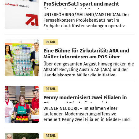
ProSiebenSat.1 spart und macht
überraschend viel Gewinn
UNTERFÖHRING/MAILAND/AMSTERDAM. Der
Fernsehkonzern ProSiebenSat.1 hat im
Frühjahr dank Kostensenkungen operativ
wieder Gewinn gemacht und die
Markterwartung deutlich übertroffen.
RETAIL
Eine Bühne für Zirkularität: ARA und
Müller informieren am POS über
Kreislauffähigkeit
Über den gesamten August hinweg rücken die
Altstoff Recycling Austria AG (ARA) und der
Handelskonzern Müller die Initiative
„Kreislauf-Helden“ in allen österreichischen
Müller-Filialen
RETAIL
Penny modernisiert zwei Filialen in
Ober- und Niederösterreich
WIENER NEUDORF. – Im Rahmen einer
laufenden Modernisierungsoffensive
erneuert Penny zwei Filialen in Nieder- und
Oberösterreich. Die beiden Standorte liegen
in Haag sowie im rund
RETAIL