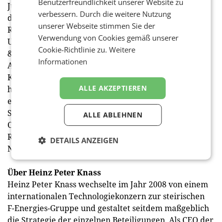
Benutzerfreundlichkeit unserer Website zu
Jusstudium. In den folgenden Jahren absolvierte er
verbessern. Durch die weitere Nutzung
die Lehrgänge Rechtsinformatik und
unserer Webseite stimmen Sie der
Rechnungswesen für Juristen an der Karl-Franzens-
Verwendung von Cookies gemäß unserer
Universität Graz. Vor der Gründung der Kanzlei Kapp
Cookie-Richtlinie zu.
Weitere
& Partner Rechtsanwälte absolvierte er seine
Informationen
Anwaltsausbildung bei Wiener Wirtschaftskanzleien.
Kapp war als Lektor an der FH Campus 02 tätig und
ALLE AKZEPTIEREN
hat an diversen Publikationen mitgewirkt. Zudem ist
er Co-Herausgeber der Jahrbuchreihe Insolvenz- und
Sanierungsrecht. International ist er Global Vice
ALLE ABLEHNEN
Chairman der Praxisgruppe Debt Collection,
Restructuring & Insolvency im Rahmen des GGI-
DETAILS ANZEIGEN
Netzwerks (Geneva Group International).
Über Heinz Peter Knass
Heinz Peter Knass wechselte im Jahr 2008 von einem
internationalen Technologiekonzern zur steirischen
F-Energies-Gruppe und gestaltet seitdem maßgeblich
die Strategie der einzelnen Beteiligungen. Als CEO der