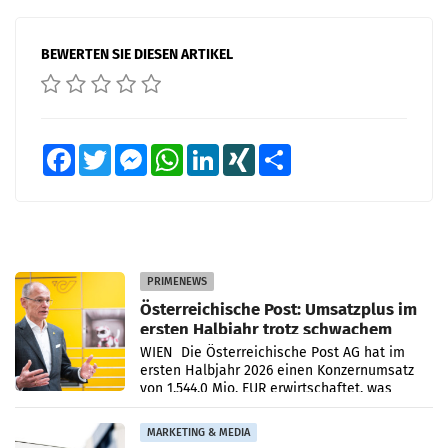
BEWERTEN SIE DIESEN ARTIKEL
Facebook
Twitter
Messenger
WhatsApp
LinkedIn
XING
Teilen
PRIMENEWS
Österreichische Post: Umsatzplus im
ersten Halbjahr trotz schwachem
Briefgeschäft
WIEN Die Österreichische Post AG hat im
ersten Halbjahr 2026 einen Konzernumsatz
von 1.544,0 Mio. EUR erwirtschaftet, was
einem Plus von 3,8 Prozent gegenüber dem
Vergleichszeitraum
MARKETING & MEDIA