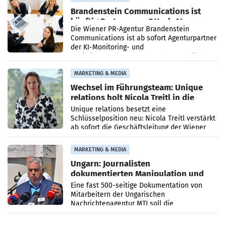
Brandenstein Communications ist
künftig Partner von OtterlyAI
Die Wiener PR-Agentur Brandenstein
Communications ist ab sofort Agenturpartner
der KI-Monitoring- und
Optimierungsplattform OtterlyAI. Damit baut
die Agentur ihr Leistungsportfolio
MARKETING & MEDIA
Wechsel im Führungsteam: Unique
relations holt Nicola Treitl in die
Geschäftsleitung
Unique relations besetzt eine
Schlüsselposition neu: Nicola Treitl verstärkt
ab sofort die Geschäftsleitung der Wiener
PR-Agentur an der Seite von Josef Kalina und
Anna Kalina-Mahr.
MARKETING & MEDIA
Ungarn: Journalisten
dokumentierten Manipulation und
Zensur
Eine fast 500-seitige Dokumentation von
Mitarbeitern der Ungarischen
Nachrichtenagentur MTI soll die
systematische Nachrichten-Manipulation und
Zensur bei der Agentur während der Zeit