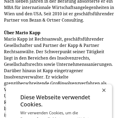
Nach sieben Jahren in der Beratung absolvierte er ein
MBA für internationale Wirtschaftsangelegenheiten in
Wien und den USA. Seit 2010 ist er geschäftsführender
Partner von Bezan & Ortner Consulting.
Über Mario Kapp
Mario Kapp ist Rechtsanwalt, geschäftsführender
Gesellschafter und Partner der Kapp & Partner
Rechtsanwälte. Der Schwerpunkt seiner Tätigkeit
liegt in den Bereichen des Insolvenzrechts,
Gesellschaftsrechts sowie Unternehmenssanierungen.
Darüber hinaus ist Kapp eingetragener
Insolvenzverwalter. Er wickelte
grenzüberschreitende Großinsolvenzverfahren als
×
Verwalter ab bzw. vertritt Unternehmen und
Unternehmensgruppen bei außergerichtlichen
Diese Webseite verwendet
Restrukturierungen sowie Umstrukturierungen. 1998
Cookies.
beendete er an der Karl-Franzens-Universität Graz,
Wir verwenden Cookies, um die
inklusive eines Auslandssemesters in Spanien, sein