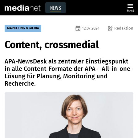
menu
NEWS
Menü
event
draw
12.07.2024
Redaktion
MARKETING & MEDIA
Content, crossmedial
APA-NewsDesk als zentraler Einstiegspunkt
in alle Content-Formate der APA – All-in-one-
Lösung für Planung, Monitoring und
Recherche.