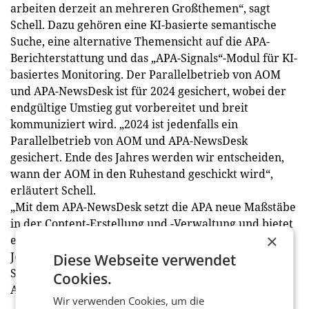
arbeiten derzeit an mehreren Großthemen“, sagt
Schell. Dazu gehören eine KI-basierte semantische
Suche, eine alternative Themensicht auf die APA-
Berichterstattung und das „APA-Signals“-Modul für KI-
basiertes Monitoring. Der Parallelbetrieb von AOM
und APA-NewsDesk ist für 2024 gesichert, wobei der
endgültige Umstieg gut vorbereitet und breit
kommuniziert wird. „2024 ist jedenfalls ein
Parallelbetrieb von AOM und APA-NewsDesk
gesichert. Ende des Jahres werden wir entscheiden,
wann der AOM in den Ruhestand geschickt wird“,
erläutert Schell.
„Mit dem APA-NewsDesk setzt die APA neue Maßstäbe
in der Content-Erstellung und -Verwaltung und bietet
×
eine moderne, flexible Plattform für den digitalen
Journalismus und die Kommunikationsbranche“, so
Diese Webseite verwendet
Schell abschließend über die Neuerungen bei der
Cookies.
Austria Presse Agentur.
Wir verwenden Cookies, um die