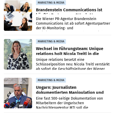
MARKETING & MEDIA
Brandenstein Communications ist
künftig Partner von OtterlyAI
Die Wiener PR-Agentur Brandenstein
Communications ist ab sofort Agenturpartner
der KI-Monitoring- und
Optimierungsplattform OtterlyAI. Damit baut
die Agentur ihr Leistungsportfolio
MARKETING & MEDIA
Wechsel im Führungsteam: Unique
relations holt Nicola Treitl in die
Geschäftsleitung
Unique relations besetzt eine
Schlüsselposition neu: Nicola Treitl verstärkt
ab sofort die Geschäftsleitung der Wiener
PR-Agentur an der Seite von Josef Kalina und
Anna Kalina-Mahr.
MARKETING & MEDIA
Ungarn: Journalisten
dokumentierten Manipulation und
Zensur
Eine fast 500-seitige Dokumentation von
Mitarbeitern der Ungarischen
Nachrichtenagentur MTI soll die
systematische Nachrichten-Manipulation und