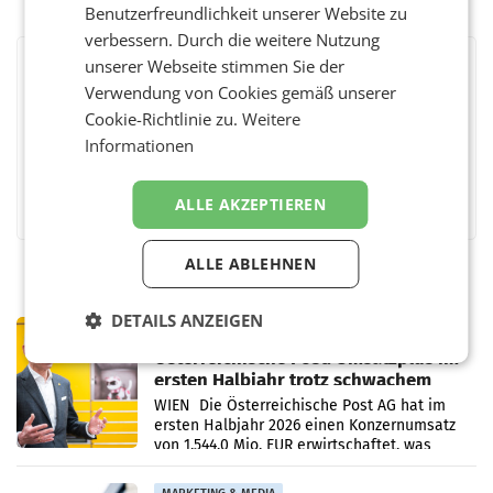
Benutzerfreundlichkeit unserer Website zu
verbessern. Durch die weitere Nutzung
unserer Webseite stimmen Sie der
BEWERTEN SIE DIESEN ARTIKEL
Verwendung von Cookies gemäß unserer
Cookie-Richtlinie zu.
Weitere
Informationen
Facebook
Twitter
Messenger
WhatsApp
LinkedIn
XING
Teilen
ALLE AKZEPTIEREN
ALLE ABLEHNEN
DETAILS ANZEIGEN
PRIMENEWS
Österreichische Post: Umsatzplus im
ersten Halbjahr trotz schwachem
Briefgeschäft
WIEN Die Österreichische Post AG hat im
ersten Halbjahr 2026 einen Konzernumsatz
von 1.544,0 Mio. EUR erwirtschaftet, was
einem Plus von 3,8 Prozent gegenüber dem
Vergleichszeitraum