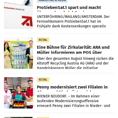
MARKETING & MEDIA
ProSiebenSat.1 spart und macht
überraschend viel Gewinn
UNTERFÖHRING/MAILAND/AMSTERDAM. Der
Fernsehkonzern ProSiebenSat.1 hat im
Frühjahr dank Kostensenkungen operativ
wieder Gewinn gemacht und die
Markterwartung deutlich übertroffen.
RETAIL
Eine Bühne für Zirkularität: ARA und
Müller informieren am POS über
Kreislauffähigkeit
Über den gesamten August hinweg rücken die
Altstoff Recycling Austria AG (ARA) und der
Handelskonzern Müller die Initiative
„Kreislauf-Helden“ in allen österreichischen
Müller-Filialen
RETAIL
Penny modernisiert zwei Filialen in
Ober- und Niederösterreich
WIENER NEUDORF. – Im Rahmen einer
laufenden Modernisierungsoffensive
erneuert Penny zwei Filialen in Nieder- und
Oberösterreich. Die beiden Standorte liegen
in Haag sowie im rund