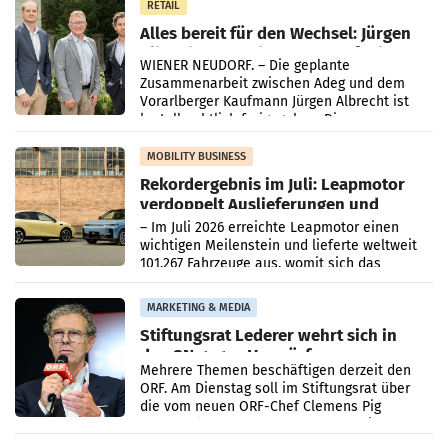
RETAIL
Alles bereit für den Wechsel: Jürgen
Albrecht setzt ab 1.1.2027 auf Adeg
WIENER NEUDORF. – Die geplante
Zusammenarbeit zwischen Adeg und dem
Vorarlberger Kaufmann Jürgen Albrecht ist
kartellrechtlich freigegeben: Die
Bundeswettbewerbsbehörde und der
Bundeskartellanwalt
MOBILITY BUSINESS
Rekordergebnis im Juli: Leapmotor
verdoppelt Auslieferungen und
überschreitet die 100.000er-Marke
– Im Juli 2026 erreichte Leapmotor einen
wichtigen Meilenstein und lieferte weltweit
101.267 Fahrzeuge aus, womit sich das
Ergebnis gegenüber Juli 2025 mehr als
verdoppelte (+102
MARKETING & MEDIA
Stiftungsrat Lederer wehrt sich in
den SN gegen Vorwürfe
Mehrere Themen beschäftigen derzeit den
ORF. Am Dienstag soll im Stiftungsrat über
die vom neuen ORF-Chef Clemens Pig
vorgeschlagenen Besetzungen für die
Direktionen abgestimmt werden.