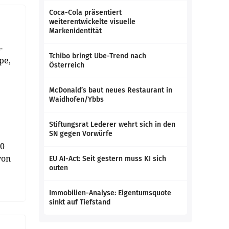
Coca-Cola präsentiert
weiterentwickelte visuelle
Markenidentität
-
Tchibo bringt Ube-Trend nach
pe,
Österreich
McDonald’s baut neues Restaurant in
Waidhofen/Ybbs
Stiftungsrat Lederer wehrt sich in den
SN gegen Vorwürfe
30
von
EU AI-Act: Seit gestern muss KI sich
outen
Immobilien-Analyse: Eigentumsquote
sinkt auf Tiefstand