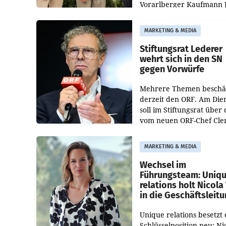
Vorarlberger Kaufmann 
Albrecht ist kartellrechtl
freigegeben: Die
MARKETING & MEDIA
Bundeswettbewerbsbeh
und der Bundeskartellan
Stiftungsrat Lederer
wehrt sich in den SN
gegen Vorwürfe
Mehrere Themen beschä
derzeit den ORF. Am Die
soll im Stiftungsrat über 
vom neuen ORF-Chef Cl
Pig vorgeschlagenen
Besetzungen für die
MARKETING & MEDIA
Direktionen abgestimmt
werden.
Wechsel im
Führungsteam: Uniq
relations holt Nicola 
in die Geschäftsleit
Unique relations besetzt 
Schlüsselposition neu: Ni