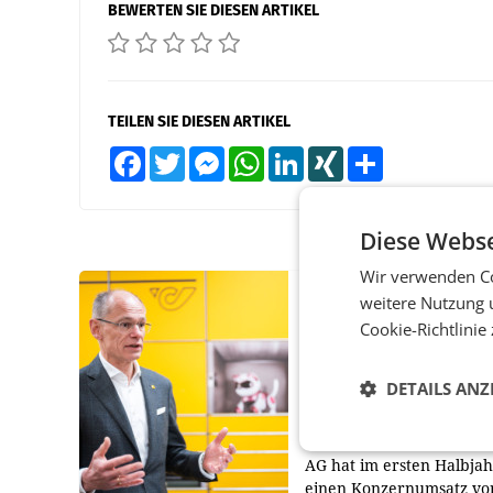
BEWERTEN SIE DIESEN ARTIKEL
TEILEN SIE DIESEN ARTIKEL
Facebook
Twitter
Messenger
WhatsApp
LinkedIn
XING
Teilen
Diese Webse
Wir verwenden Co
PRIMENEWS
weitere Nutzung 
Cookie-Richtlinie
Österreichische Post
Umsatzplus im erste
Halbjahr trotz schw
DETAILS ANZ
Briefgeschäft
WIEN Die Österreichisch
AG hat im ersten Halbja
einen Konzernumsatz vo