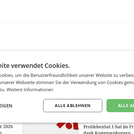
ite verwendet Cookies.
okies, um die Benutzerfreundlichkeit unserer Website zu verbes
MARKETING & MEDIA
unserer Webseite stimmen Sie der Verwendung von Cookies gem
 zu.
Weitere Informationen
:
ProSiebenSat.1 spar
n
macht überraschend 
achem
Gewinn
EIGEN
ALLE ABLEHNEN
ALLE A
UNTERFÖHRING/MAILA
e Post
Der Fernsehkonzern
hr 2026
ProSiebenSat.1 hat im F
n
dank Kostensenkungen