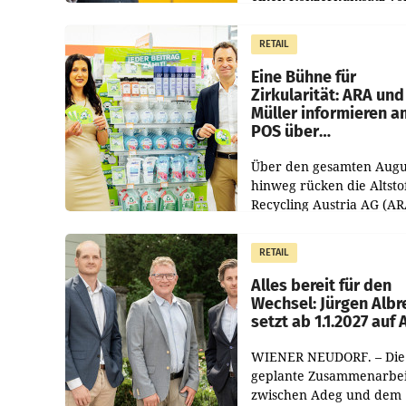
1.544,0 Mio. EUR
erwirtschaftet, was eine
RETAIL
von 3,8 Prozent gegenüb
dem Vergleichszeitraum
Eine Bühne für
Zirkularität: ARA und
Müller informieren a
POS über
Kreislauffähigkeit
Über den gesamten Augu
hinweg rücken die Altsto
Recycling Austria AG (AR
und der Handelskonzern
Müller die Initiative „Krei
RETAIL
Helden“ in allen
österreichischen Müller-F
Alles bereit für den
Wechsel: Jürgen Albr
setzt ab 1.1.2027 auf
WIENER NEUDORF. – Die
geplante Zusammenarbei
zwischen Adeg und dem