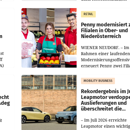
operativ wieder Gewinn
m Plus
gemacht und die
RETAIL
er
Markterwartung deutlic
übertroffen.
Penny modernisiert 
Filialen in Ober- und
m
Niederösterreich
WIENER NEUDORF. – Im
st
Rahmen einer laufenden
ff
Modernisierungsoffensiv
A)
erneuert Penny zwei Fili
Nieder- und Oberösterre
slauf-
Die beiden Standorte lie
MOBILITY BUSINESS
Haag sowie im rund
ilialen
Rekordergebnis im Ju
echt
Leapmotor verdoppe
 Adeg
Auslieferungen und
überschreitet die
100.000er-Marke
– Im Juli 2026 erreichte
t
Leapmotor einen wichti