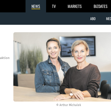
NEWS
TV
MARKETS
BIZDATES
ABO
MED
aktion
© Arthur Michalek