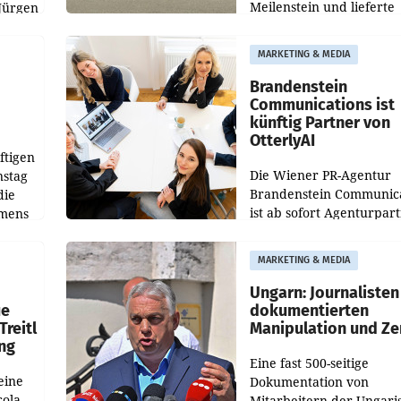
Meilenstein und lieferte
Jürgen
weltweit 101.267 Fahrze
ich
aus, womit sich das Erge
MARKETING & MEDIA
gegenüber Juli 2025 meh
örde
verdoppelte (+102
walt
Brandenstein
Communications ist
künftig Partner von
OtterlyAI
ftigen
Die Wiener PR-Agentur
nstag
Brandenstein Communica
die
ist ab sofort Agenturpar
emens
der KI-Monitoring- und
Optimierungsplattform
MARKETING & MEDIA
OtterlyAI. Damit baut di
Agentur ihr Leistungspor
Ungarn: Journalisten
ue
dokumentierten
Treitl
Manipulation und Ze
ung
Eine fast 500-seitige
eine
Dokumentation von
cola
Mitarbeitern der Ungari