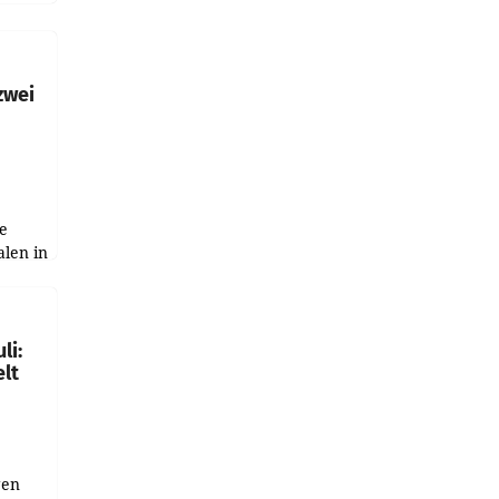
h
zwei
e
alen in
ich.
gen in
li:
lt
gen