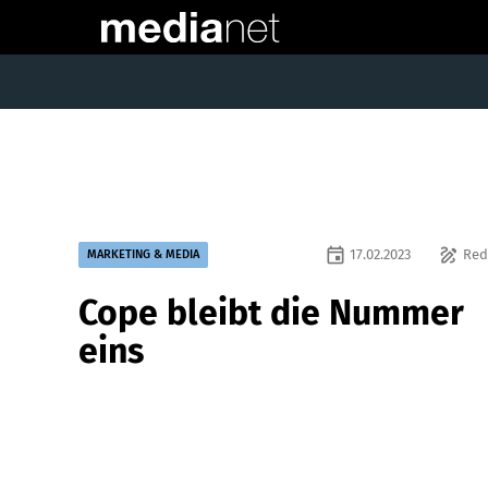
event
draw
17.02.2023
Red
MARKETING & MEDIA
Cope bleibt die Nummer
eins