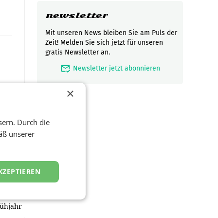
newsletter
Mit unseren News bleiben Sie am Puls der
Zeit! Melden Sie sich jetzt für unseren
gratis Newsletter an.
mark_email_read
Newsletter jetzt abonnieren
×
sern. Durch die
äß unserer
t und
viel
KZEPTIEREN
ND/AMSTERDAM.
rühjahr