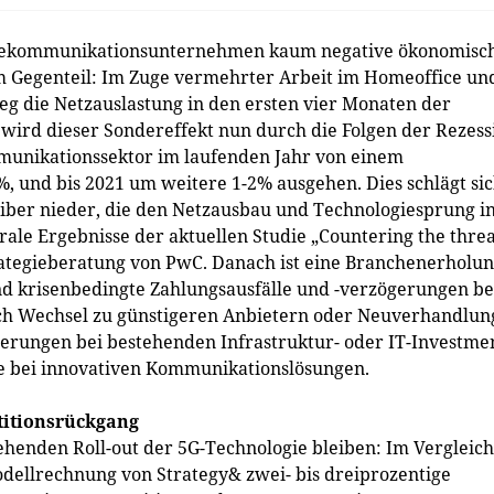
elekommunikationsunternehmen kaum negative ökonomisc
m Gegenteil: Im Zuge vermehrter Arbeit im Homeoffice un
g die Netzauslastung in den ersten vier Monaten der
wird dieser Sondereffekt nun durch die Folgen der Rezess
mmunikationssektor im laufenden Jahr von einem
und bis 2021 um weitere 1-2% ausgehen. Dies schlägt si
reiber nieder, die den Netzausbau und Technologiesprung i
trale Ergebnisse der aktuellen Studie „Countering the thre
trategieberatung von PwC. Danach ist eine Branchenerholu
sind krisenbedingte Zahlungsausfälle und -verzögerungen be
ch Wechsel zu günstigeren Anbietern oder Neuverhandlun
rungen bei bestehenden Infrastruktur- oder IT-Investme
 bei innovativen Kommunikationslösungen.
titionsrückgang
ehenden Roll-out der 5G-Technologie bleiben: Im Vergleich
dellrechnung von Strategy& zwei- bis dreiprozentige