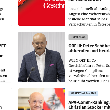
gt
Coca-Cola stellt ab Anfan
a
August eine weiterentwi
nen
visuelle Identität seiner
Verpackungen in Österre
 den
vor. Im Mittelpunkt des
ens
Redesigns stehen zentral
PRIMENEWS
ozent
Gestaltungselemente
PET-
ORF III: Peter Schöbe
abberufen und beur
he
WIEN ORF-III-Co-
Geschäftsführer Peter S
end
ist wegen Compliance-
uren
Vorwürfen abberufen u
eim
beurlaubt worden. Der 
bestätigte gegenüber de
uer zu
entsprechende
MARKETING & MEDIA
hsen
Medienberichte.
APA-Comm-Ranking:
n
Christian Stocker mi