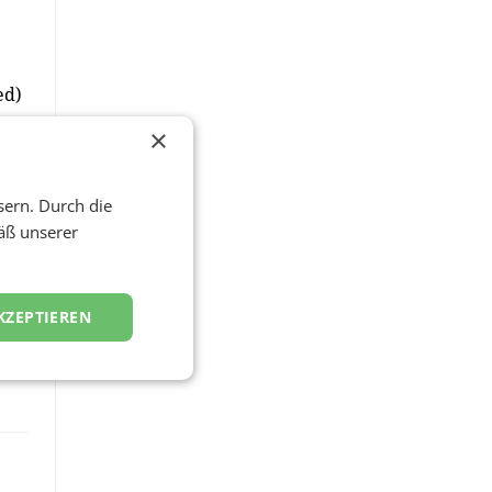
ed)
×
sern. Durch die
äß unserer
KZEPTIEREN