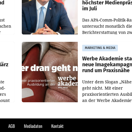
nd
höchster Medienprä
im Juli
ust
Das APA-Comm-Politik-R
oschen
untersucht monatlich di
r
Berichterstattung von zw
österreichischen
ndung
Tageszeitungen und anal
MARKETING & MEDIA
ation
welche Politikerinnen u
Politiker Österreichs die
Werbe Akademie sta
März
neue Imagekampag
rund um Praxisnähe
te
Unter dem Slogan „Nähe
od-
geht nicht. Mit einer
ers
praxisorientierten Ausb
mount
an der Werbe Akademie“
die Bildungseinrichtung 
WIFI Wien eine neue
ess zu
Imagekampagne gestarte
AGB
Mediadaten
Kontakt