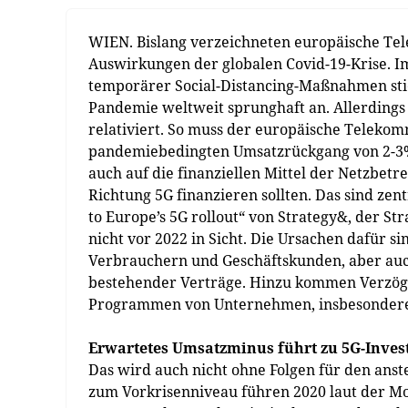
WIEN. Bislang verzeichneten europäische T
Auswirkungen der globalen Covid-19-Krise. I
temporärer Social-Distancing-Maßnahmen stie
Pandemie weltweit sprunghaft an. Allerdings 
relativiert. So muss der europäische Teleko
pandemiebedingten Umsatzrückgang von 2-3%, 
auch auf die finanziellen Mittel der Netzbet
Richtung 5G finanzieren sollten. Das sind zen
to Europe’s 5G rollout“ von Strategy&, der S
nicht vor 2022 in Sicht. Die Ursachen dafür 
Verbrauchern und Geschäftskunden, aber au
bestehender Verträge. Hinzu kommen Verzöge
Programmen von Unternehmen, insbesondere
Erwartetes Umsatzminus führt zu 5G-Inves
Das wird auch nicht ohne Folgen für den anst
zum Vorkrisenniveau führen 2020 laut der Mo