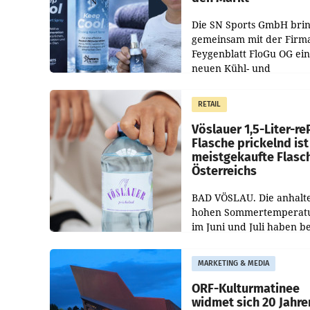
Die SN Sports GmbH brin
gemeinsam mit der Firm
Feygenblatt FloGu OG ei
neuen Kühl- und
Regenerations-Spray auf
Markt. Das Produkt nam
RETAIL
„Keep Cool“ ist zu 100 Pr
Vöslauer 1,5-Liter-re
Flasche prickelnd ist
meistgekaufte Flasc
Österreichs
BAD VÖSLAU. Die anhalt
hohen Sommertemperat
im Juni und Juli haben b
niederösterreichischen
Getränkehersteller Vösla
MARKETING & MEDIA
deutlichen Absatzzuwäc
geführt. Während
ORF-Kulturmatinee
widmet sich 20 Jahre