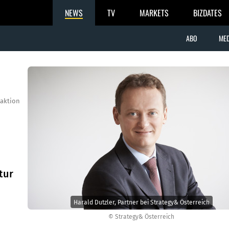
NEWS
TV
MARKETS
BIZDATES
ABO
MED
aktion
tur
Harald Dutzler, Partner bei Strategy& Österreich
© Strategy& Österreich