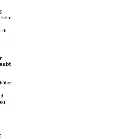
g
ckelte
ich
e
r
laubt
chöber
nd
ORF
r APA
t