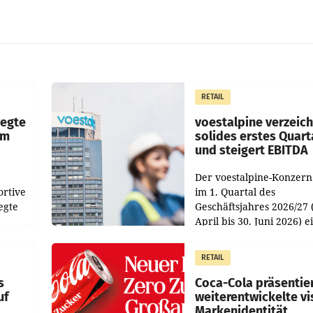
RETAIL
wegte
voestalpine verzeic
im
solides erstes Quart
und steigert EBITDA
Der voestalpine-Konzern
ortive
im 1. Quartal des
egte
Geschäftsjahres 2026/27 
April bis 30. Juni 2026) e
aten
solides Ergebnis erwirtsc
 das
Der Umsatz stieg im Verg
RETAIL
wie
zur Vorjahresperiode
s
Coca-Cola präsentie
uf
weiterentwickelte vi
Markenidentität