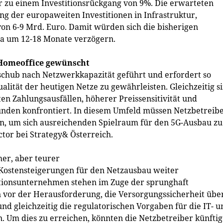
zu einem Investitionsrückgang von 9%. Die erwarteten
g der europaweiten Investitionen in Infrastruktur,
von 6-9 Mrd. Euro. Damit würden sich die bisherigen
a um 12-18 Monate verzögern.
Homeoffice gewünscht
schub nach Netzwerkkapazität geführt und erfordert so
ualität der heutigen Netze zu gewährleisten. Gleichzeitig s
 Zahlungsausfällen, höherer Preissensitivität und
Kunden konfrontiert. In diesem Umfeld müssen Netzbetreib
ten, um sich ausreichenden Spielraum für den 5G-Ausbau zu
ctor bei Strategy& Österreich.
her, aber teurer
Kostensteigerungen für den Netzausbau weiter
tionsunternehmen stehen im Zuge der sprunghaft
 vor der Herausforderung, die Versorgungssicherheit übe
d gleichzeitig die regulatorischen Vorgaben für die IT- u
n. Um dies zu erreichen, könnten die Netzbetreiber künftig