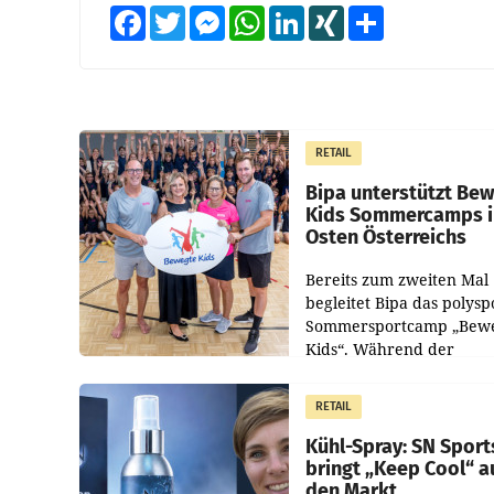
Facebook
Twitter
Messenger
WhatsApp
LinkedIn
XING
Teilen
RETAIL
Bipa unterstützt Be
Kids Sommercamps 
Osten Österreichs
Bereits zum zweiten Mal
begleitet Bipa das polysp
Sommersportcamp „Bew
Kids“. Während der
Campwochen in den Mon
Juli und August versorgt
RETAIL
Unternehmen Kinder so
Kühl-Spray: SN Sport
bringt „Keep Cool“ a
den Markt