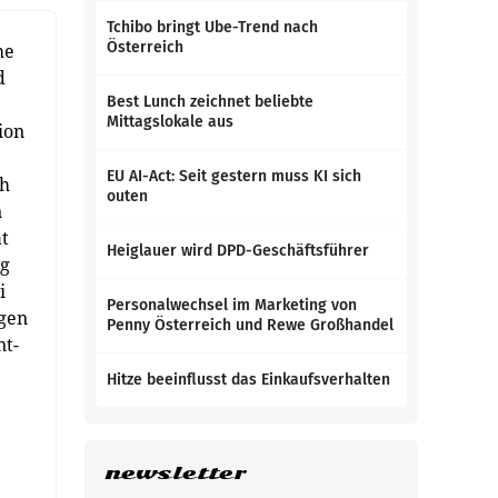
Tchibo bringt Ube-Trend nach
Österreich
he
d
Best Lunch zeichnet beliebte
Mittagslokale aus
ion
EU AI-Act: Seit gestern muss KI sich
ch
outen
n
at
Heiglauer wird DPD-Geschäftsführer
ng
i
Personalwechsel im Marketing von
gen
Penny Österreich und Rewe Großhandel
nt-
Hitze beeinflusst das Einkaufsverhalten
newsletter