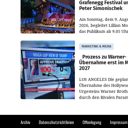
Grafenegg Festival u
Peter Simonischek
Am Sonntag, dem 9. Aug
2026, begleitet Lillian M
das Publikum ab 9.05 Uh
durch die ORF-
„Kulturmatinee“. Die Se
MARKETING & MEDIA
startet mit der Dokument
„20 Jahre Grafenegg
Prozess zu Warner-
Übernahme erst im 
2027
LOS ANGELES Die geplan
Übernahme des Hollywo
Urgesteins Warner Broth
durch den Rivalen Para
wird noch lange in der
Schwebe bleiben. Eine
Richterin setzte den Proz
Archiv
Datenschutzrichtlinien
Offenlegung
Impressum