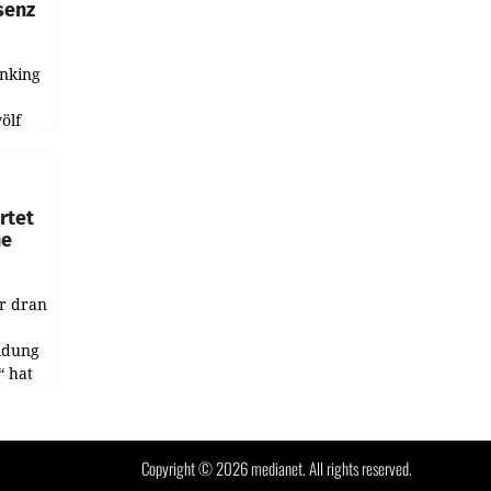
senz
anking
e
ölf
ysiert,
nd
rtet
ne
r dran
ildung
 hat
des
t.
Copyright © 2026 medianet. All rights reserved.