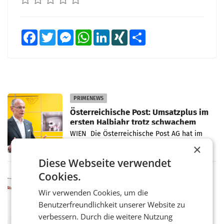
Facebook
Twitter
Messenger
WhatsApp
LinkedIn
XING
Teilen
PRIMENEWS
Österreichische Post: Umsatzplus im
ersten Halbjahr trotz schwachem
Briefgeschäft
WIEN Die Österreichische Post AG hat im
ersten Halbjahr 2026 einen Konzernumsatz
×
von 1.544,0 Mio. EUR erwirtschaftet, was
Diese Webseite verwendet
einem Plus von 3,8 Prozent gegenüber dem
Vergleichszeitraum
Cookies.
MARKETING & MEDIA
ProSiebenSat.1 spart und macht
Wir verwenden Cookies, um die
überraschend viel Gewinn
Benutzerfreundlichkeit unserer Website zu
UNTERFÖHRING/MAILAND/AMSTERDAM. Der
Fernsehkonzern ProSiebenSat.1 hat im
verbessern. Durch die weitere Nutzung
Frühjahr dank Kostensenkungen operativ