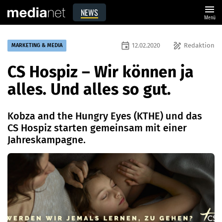
menu
NEWS
Menü
event
draw
12.02.2020
Redaktion
MARKETING & MEDIA
CS Hospiz – Wir können ja
alles. Und alles so gut.
Kobza and the Hungry Eyes (KTHE) und das
CS Hospiz starten gemeinsam mit einer
Jahreskampagne.