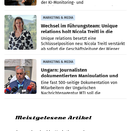
der KI-Monitoring- und
Optimierungsplattform OtterlyAI. Damit baut
die Agentur ihr Leistungsportfolio
MARKETING & MEDIA
Wechsel im Führungsteam: Unique
relations holt Nicola Treitl in die
Geschäftsleitung
Unique relations besetzt eine
Schlüsselposition neu: Nicola Treitl verstärkt
ab sofort die Geschäftsleitung der Wiener
PR-Agentur an der Seite von Josef Kalina und
Anna Kalina-Mahr.
MARKETING & MEDIA
Ungarn: Journalisten
dokumentierten Manipulation und
Zensur
Eine fast 500-seitige Dokumentation von
Mitarbeitern der Ungarischen
Nachrichtenagentur MTI soll die
systematische Nachrichten-Manipulation und
Zensur bei der Agentur während der Zeit
Meistgelesene Artikel