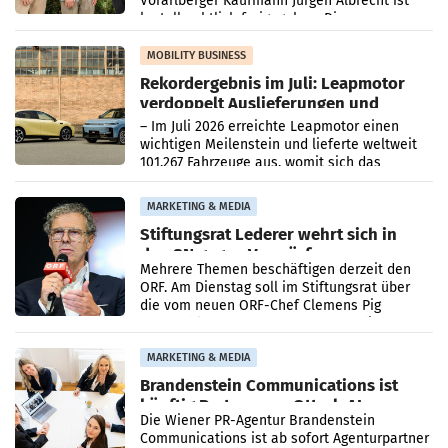
Vorarlberger Kaufmann Jürgen Albrecht ist
kartellrechtlich freigegeben: Die
Bundeswettbewerbsbehörde und der
Bundeskartellanwalt
MOBILITY BUSINESS
Rekordergebnis im Juli: Leapmotor
verdoppelt Auslieferungen und
überschreitet die 100.000er-Marke
– Im Juli 2026 erreichte Leapmotor einen
wichtigen Meilenstein und lieferte weltweit
101.267 Fahrzeuge aus, womit sich das
Ergebnis gegenüber Juli 2025 mehr als
verdoppelte (+102
MARKETING & MEDIA
Stiftungsrat Lederer wehrt sich in
den SN gegen Vorwürfe
Mehrere Themen beschäftigen derzeit den
ORF. Am Dienstag soll im Stiftungsrat über
die vom neuen ORF-Chef Clemens Pig
vorgeschlagenen Besetzungen für die
Direktionen abgestimmt werden.
MARKETING & MEDIA
Brandenstein Communications ist
künftig Partner von OtterlyAI
Die Wiener PR-Agentur Brandenstein
Communications ist ab sofort Agenturpartner