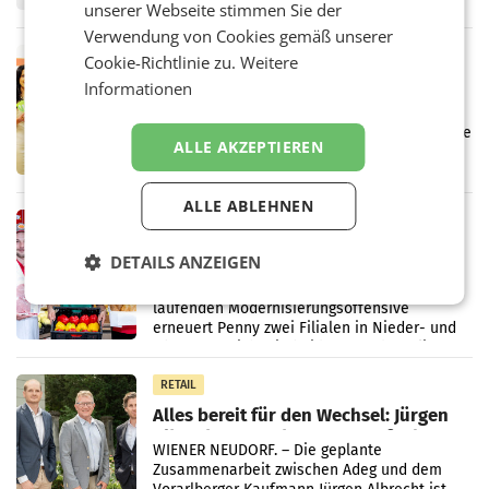
unserer Webseite stimmen Sie der
wieder Gewinn gemacht und die
Verwendung von Cookies gemäß unserer
Markterwartung deutlich übertroffen.
RETAIL
Cookie-Richtlinie zu.
Weitere
Eine Bühne für Zirkularität: ARA und
Informationen
Müller informieren am POS über
Kreislauffähigkeit
Über den gesamten August hinweg rücken die
ALLE AKZEPTIEREN
Altstoff Recycling Austria AG (ARA) und der
Handelskonzern Müller die Initiative
„Kreislauf-Helden“ in allen österreichischen
ALLE ABLEHNEN
Müller-Filialen
RETAIL
Penny modernisiert zwei Filialen in
DETAILS ANZEIGEN
Ober- und Niederösterreich
WIENER NEUDORF. – Im Rahmen einer
laufenden Modernisierungsoffensive
erneuert Penny zwei Filialen in Nieder- und
Oberösterreich. Die beiden Standorte liegen
in Haag sowie im rund
RETAIL
Alles bereit für den Wechsel: Jürgen
Albrecht setzt ab 1.1.2027 auf Adeg
WIENER NEUDORF. – Die geplante
Zusammenarbeit zwischen Adeg und dem