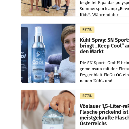
begleitet Bipa das polysp
Sommersportcamp „Bew
Kids“. Während der
Campwochen in den Mon
Juli und August versorgt
RETAIL
Unternehmen Kinder so
Kühl-Spray: SN Sport
bringt „Keep Cool“ a
den Markt
Die SN Sports GmbH brin
gemeinsam mit der Firm
Feygenblatt FloGu OG ei
neuen Kühl- und
Regenerations-Spray auf
Markt. Das Produkt nam
RETAIL
„Keep Cool“ ist zu 100 Pr
Vöslauer 1,5-Liter-re
Flasche prickelnd ist
meistgekaufte Flasc
Österreichs