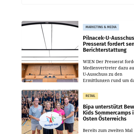
MARKETING & MEDIA
Pilnacek-U-Ausschus
Presserat fordert se
Berichterstattung
WIEN Der Presserat ford
Medienvertreter dazu au
U-Ausschuss zu den
Ermittlungen rund um d
Ableben des Ex-Sektions
im Justizministerium, Chr
RETAIL
Pilnacek, auf sensible
Bipa unterstützt Be
Kids Sommercamps 
Osten Österreichs
Bereits zum zweiten Mal