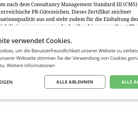
ycom nach dem Consultancy Management Standard III (CMS)
Österreichische PR-Gütezeichen. Dieses Zertifikat zeichnet
isationsqualität aus und steht zudem für die Einhaltung de
ichtlinien. currycom wurde darüber hinaus von Great Pla
016“ in der Kategorie "Small" ausgezeichnet.
ite verwendet Cookies.
okies, um die Benutzerfreundlichkeit unserer Website zu verbes
unserer Webseite stimmen Sie der Verwendung von Cookies gem
 zu.
Weitere Informationen
EIGEN
ALLE ABLEHNEN
ALLE A