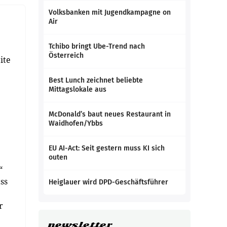
Volksbanken mit Jugendkampagne on
Air
Tchibo bringt Ube-Trend nach
Österreich
ite
Best Lunch zeichnet beliebte
Mittagslokale aus
McDonald’s baut neues Restaurant in
Waidhofen/Ybbs
EU AI-Act: Seit gestern muss KI sich
outen
“
ss
Heiglauer wird DPD-Geschäftsführer
r
newsletter