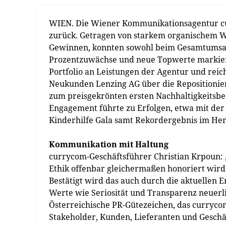
WIEN. Die Wiener Kommunikationsagentur cur
zurück. Getragen von starkem organischem 
Gewinnen, konnten sowohl beim Gesamtumsatz
Prozentzuwächse und neue Topwerte markiert
Portfolio an Leistungen der Agentur und reic
Neukunden Lenzing AG über die Repositionier
zum preisgekrönten ersten Nachhaltigkeitsberi
Engagement führte zu Erfolgen, etwa mit der
Kinderhilfe Gala samt Rekordergebnis im Her
Kommunikation mit Haltung
currycom-Geschäftsführer Christian Krpoun: 
Ethik offenbar gleichermaßen honoriert wir
Bestätigt wird das auch durch die aktuellen E
Werte wie Seriosität und Transparenz neuer
Österreichische PR-Gütezeichen, das currycom
Stakeholder, Kunden, Lieferanten und Geschä