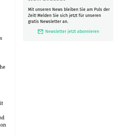
Mit unseren News bleiben Sie am Puls der
Zeit! Melden Sie sich jetzt für unseren
gratis Newsletter an.
mark_email_read
Newsletter jetzt abonnieren
s
ihe
it
nd
ion