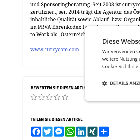
und Sponsoringberatung. Seit 2008 ist curr
zertifiziert, seit 2014 trägt die Agentur das 
inhaltliche Qualität sowie Ablauf- bzw. Organ
im PRVA Ehrenkodex festgelegten ethischen R
to Work als „Österreichs Bester Arbeitgeber 2
Diese Webse
www.currycom.com
Wir verwenden Co
weitere Nutzung 
Cookie-Richtlinie
DETAILS ANZ
BEWERTEN SIE DIESEN ARTIKEL
TEILEN SIE DIESEN ARTIKEL
Facebook
Twitter
Messenger
WhatsApp
LinkedIn
XING
Teilen