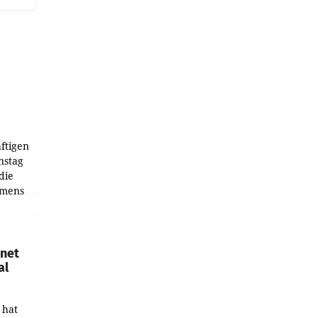
ftigen
nstag
die
emens
hnet
al
 hat