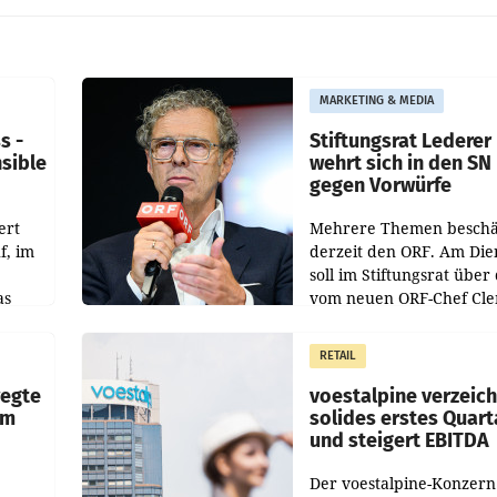
MARKETING & MEDIA
s -
Stiftungsrat Lederer
nsible
wehrt sich in den SN
gegen Vorwürfe
ert
Mehrere Themen beschä
f, im
derzeit den ORF. Am Die
soll im Stiftungsrat über 
as
vom neuen ORF-Chef Cl
chefs
Pig vorgeschlagenen
istian
Besetzungen für die
RETAIL
Direktionen abgestimmt
werden.
wegte
voestalpine verzeic
im
solides erstes Quart
und steigert EBITDA
Der voestalpine-Konzern