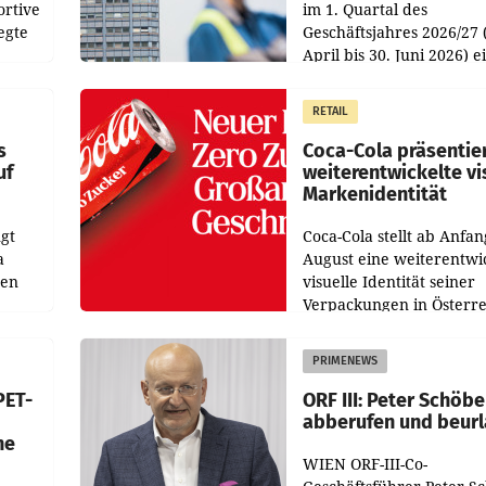
ortive
im 1. Quartal des
egte
Geschäftsjahres 2026/27 
April bis 30. Juni 2026) e
aten
solides Ergebnis erwirtsc
 das
Der Umsatz stieg im Verg
RETAIL
wie
zur Vorjahresperiode
s
Coca-Cola präsentie
uf
weiterentwickelte vi
Markenidentität
gt
Coca-Cola stellt ab Anfan
a
August eine weiterentwi
nen
visuelle Identität seiner
Verpackungen in Österre
 den
vor. Im Mittelpunkt des
ens
Redesigns stehen zentral
PRIMENEWS
ozent
Gestaltungselemente
PET-
ORF III: Peter Schöbe
abberufen und beur
he
WIEN ORF-III-Co-