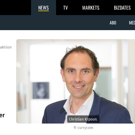
NEWS
TV
MARKETS
BIZDATES
ABO
MED
aktion
er
Christian Krpoun.
© currycom