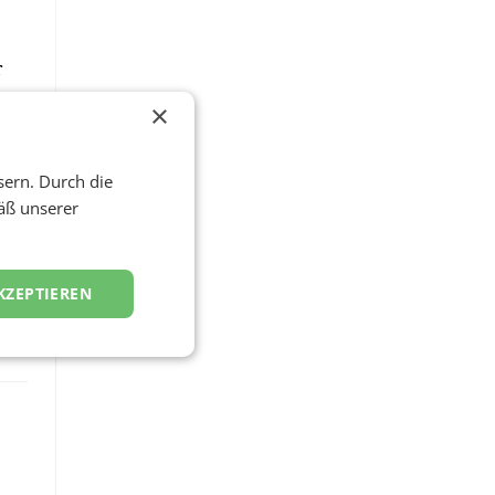
r
ce
×
sern. Durch die
äß unserer
KZEPTIEREN