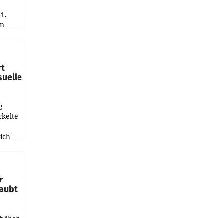
(1.
in
haftet.
leich
rt
suelle
g
ckelte
ich
e
r
laubt