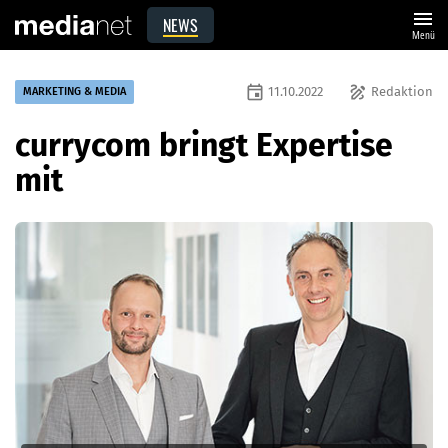
menu
NEWS
Menü
event
draw
11.10.2022
Redaktion
MARKETING & MEDIA
currycom bringt Expertise
mit