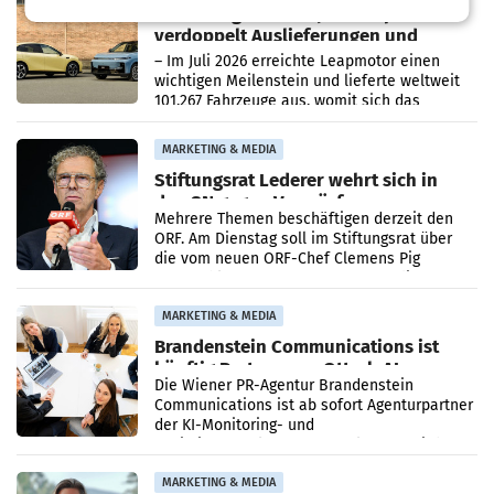
Rekordergebnis im Juli: Leapmotor
verdoppelt Auslieferungen und
überschreitet die 100.000er-Marke
– Im Juli 2026 erreichte Leapmotor einen
wichtigen Meilenstein und lieferte weltweit
101.267 Fahrzeuge aus, womit sich das
Ergebnis gegenüber Juli 2025 mehr als
verdoppelte (+102
MARKETING & MEDIA
Stiftungsrat Lederer wehrt sich in
den SN gegen Vorwürfe
Mehrere Themen beschäftigen derzeit den
ORF. Am Dienstag soll im Stiftungsrat über
die vom neuen ORF-Chef Clemens Pig
vorgeschlagenen Besetzungen für die
Direktionen abgestimmt werden.
MARKETING & MEDIA
Brandenstein Communications ist
künftig Partner von OtterlyAI
Die Wiener PR-Agentur Brandenstein
Communications ist ab sofort Agenturpartner
der KI-Monitoring- und
Optimierungsplattform OtterlyAI. Damit baut
die Agentur ihr Leistungsportfolio
MARKETING & MEDIA