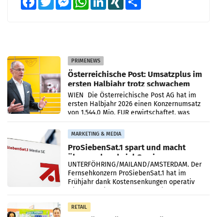
PRIMENEWS
Österreichische Post: Umsatzplus im
ersten Halbjahr trotz schwachem
Briefgeschäft
WIEN Die Österreichische Post AG hat im
ersten Halbjahr 2026 einen Konzernumsatz
von 1.544,0 Mio. EUR erwirtschaftet, was
einem Plus von 3,8 Prozent gegenüber dem
Vergleichszeitraum
MARKETING & MEDIA
ProSiebenSat.1 spart und macht
überraschend viel Gewinn
UNTERFÖHRING/MAILAND/AMSTERDAM. Der
Fernsehkonzern ProSiebenSat.1 hat im
Frühjahr dank Kostensenkungen operativ
wieder Gewinn gemacht und die
Markterwartung deutlich übertroffen.
RETAIL