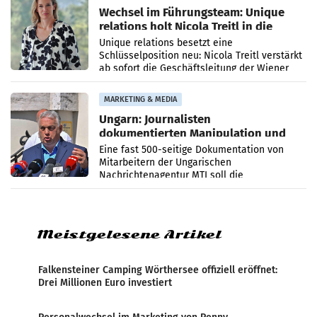
Wechsel im Führungsteam: Unique
relations holt Nicola Treitl in die
Geschäftsleitung
Unique relations besetzt eine
Schlüsselposition neu: Nicola Treitl verstärkt
ab sofort die Geschäftsleitung der Wiener
PR-Agentur an der Seite von Josef Kalina und
Anna Kalina-Mahr.
MARKETING & MEDIA
Ungarn: Journalisten
dokumentierten Manipulation und
Zensur
Eine fast 500-seitige Dokumentation von
Mitarbeitern der Ungarischen
Nachrichtenagentur MTI soll die
systematische Nachrichten-Manipulation und
Zensur bei der Agentur während der Zeit
Meistgelesene Artikel
Falkensteiner Camping Wörthersee offiziell eröffnet:
Drei Millionen Euro investiert