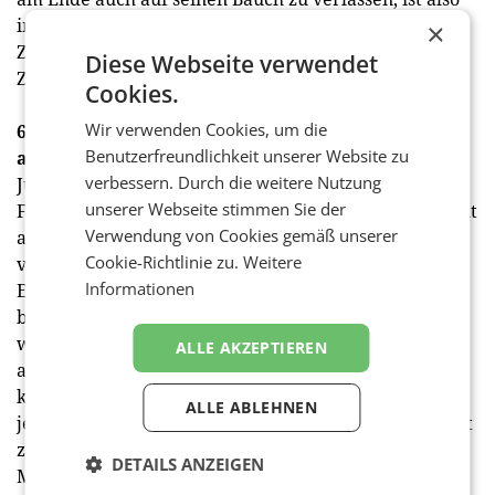
in keiner Form unprofessionell, sondern oft ein
×
Zeichen einer klaren Philosophie der
Diese Webseite verwendet
Zusammenarbeit.
Cookies.
Wir verwenden Cookies, um die
6. Jürgen Klopp hat eine klare Strategie – ist aber
Benutzerfreundlichkeit unserer Website zu
auch bereit zu lernen
verbessern. Durch die weitere Nutzung
Jürgen Klopp hat eine klare Idee, wie erfolgreicher
unserer Webseite stimmen Sie der
Fußball funktionieren kann. Dabei setzt er konsequent
Verwendung von Cookies gemäß unserer
auf seine bewährten Methoden, die er aber stets
Cookie-Richtlinie zu.
Weitere
vorsichtig an neue Gegebenheiten anpasst. Viele
Informationen
Elemente des Liverpooler Spielsystems kennt man
bereits aus Dortmund oder sogar Mainz – andere
wurden erst in Liverpool entwickelt, revolutionieren
ALLE AKZEPTIEREN
aber nicht die Spielidee, sondern entwickeln sie
konsequent weiter. Diese Stabilität führt dazu, dass
ALLE ABLEHNEN
jeder Spieler genau weiß, was er in welchem Moment
zu tun hat. Klopp fokussiert sich zwar auf den
DETAILS ANZEIGEN
Moment, denkt von einem Spiel zum nächsten,