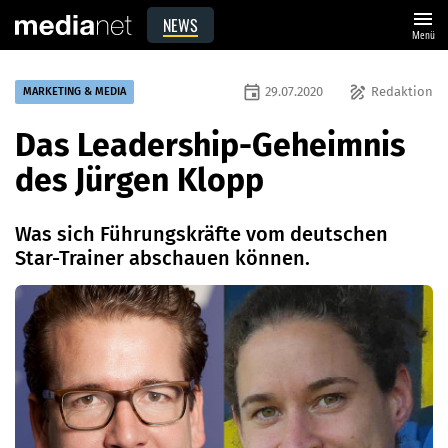
menu
NEWS
Menü
event
draw
29.07.2020
Redaktion
MARKETING & MEDIA
Das Leadership-Geheimnis
des Jürgen Klopp
Was sich Führungskräfte vom deutschen
Star-Trainer abschauen können.