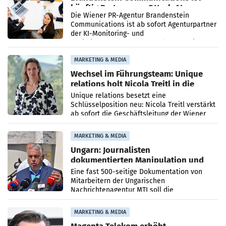
künftig Partner von OtterlyAI
Die Wiener PR-Agentur Brandenstein
Communications ist ab sofort Agenturpartner
der KI-Monitoring- und
Optimierungsplattform OtterlyAI. Damit baut
die Agentur ihr Leistungsportfolio
MARKETING & MEDIA
Wechsel im Führungsteam: Unique
relations holt Nicola Treitl in die
Geschäftsleitung
Unique relations besetzt eine
Schlüsselposition neu: Nicola Treitl verstärkt
ab sofort die Geschäftsleitung der Wiener
PR-Agentur an der Seite von Josef Kalina und
Anna Kalina-Mahr.
MARKETING & MEDIA
Ungarn: Journalisten
dokumentierten Manipulation und
Zensur
Eine fast 500-seitige Dokumentation von
Mitarbeitern der Ungarischen
Nachrichtenagentur MTI soll die
systematische Nachrichten-Manipulation und
Zensur bei der Agentur während der Zeit
MARKETING & MEDIA