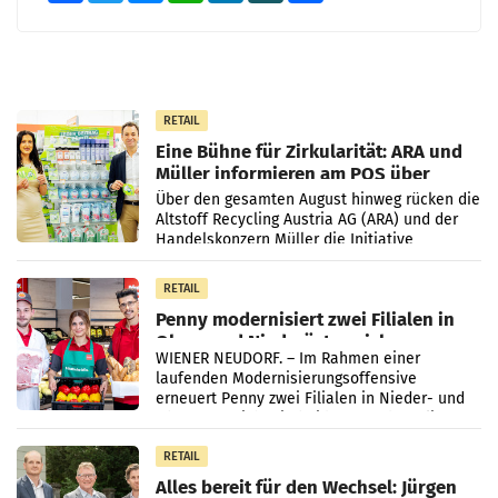
RETAIL
Eine Bühne für Zirkularität: ARA und
Müller informieren am POS über
Kreislauffähigkeit
Über den gesamten August hinweg rücken die
Altstoff Recycling Austria AG (ARA) und der
Handelskonzern Müller die Initiative
„Kreislauf-Helden“ in allen österreichischen
Müller-Filialen
RETAIL
Penny modernisiert zwei Filialen in
Ober- und Niederösterreich
WIENER NEUDORF. – Im Rahmen einer
laufenden Modernisierungsoffensive
erneuert Penny zwei Filialen in Nieder- und
Oberösterreich. Die beiden Standorte liegen
in Haag sowie im rund
RETAIL
Alles bereit für den Wechsel: Jürgen