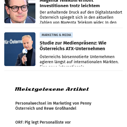
Magenta Telekom erhöht
Investitionen trotz leichtem
Umsatzrückgang
Der anhaltende Druck auf den Digitalstandort
Österreich spiegelt sich in den aktuellen
Zahlen von Magenta Telekom wider. In den
ersten sechs Monaten des laufenden Jahres
verzeichnete
MARKETING & MEDIA
Studie zur Medienpräsenz: Wie
Österreichs ATX-Unternehmen
international wahrgenommen
Österreichs börsennotierte Unternehmen
werden
agieren längst auf internationalen Märkten.
Eine neue internationale
Medienresonanzanalyse untersucht die
weltweite Berichterstattung über
Meistgelesene Artikel
Personalwechsel im Marketing von Penny
Österreich und Rewe Großhandel
ORF: Pig legt Personalliste vor