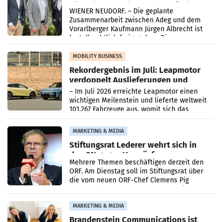
Albrecht setzt ab 1.1.2027 auf Adeg
WIENER NEUDORF. – Die geplante
Zusammenarbeit zwischen Adeg und dem
Vorarlberger Kaufmann Jürgen Albrecht ist
kartellrechtlich freigegeben: Die
Bundeswettbewerbsbehörde und der
Bundeskartellanwalt
MOBILITY BUSINESS
Rekordergebnis im Juli: Leapmotor
verdoppelt Auslieferungen und
überschreitet die 100.000er-Marke
– Im Juli 2026 erreichte Leapmotor einen
wichtigen Meilenstein und lieferte weltweit
101.267 Fahrzeuge aus, womit sich das
Ergebnis gegenüber Juli 2025 mehr als
verdoppelte (+102
MARKETING & MEDIA
Stiftungsrat Lederer wehrt sich in
den SN gegen Vorwürfe
Mehrere Themen beschäftigen derzeit den
ORF. Am Dienstag soll im Stiftungsrat über
die vom neuen ORF-Chef Clemens Pig
vorgeschlagenen Besetzungen für die
Direktionen abgestimmt werden.
MARKETING & MEDIA
Brandenstein Communications ist