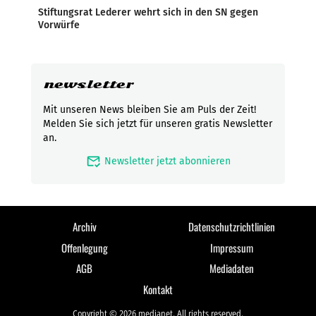
Stiftungsrat Lederer wehrt sich in den SN gegen
Vorwürfe
newsletter
Mit unseren News bleiben Sie am Puls der Zeit!
Melden Sie sich jetzt für unseren gratis Newsletter
an.
mark_email_read
Newsletter jetzt abonnieren
Archiv
Datenschutzrichtlinien
Offenlegung
Impressum
AGB
Mediadaten
Kontakt
Copyright © 2026 medianet. All rights reserved.