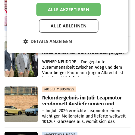
Penny modernisiert zwei Filialen in
ALLE AKZEPTIEREN
Ober- und Niederösterreich
WIENER NEUDORF. – Im Rahmen einer
laufenden Modernisierungsoffensive
ALLE ABLEHNEN
erneuert Penny zwei Filialen in Nieder- und
Oberösterreich. Die beiden Standorte liegen
in Haag sowie im rund
DETAILS ANZEIGEN
RETAIL
Alles bereit für den Wechsel: Jürgen
Albrecht setzt ab 1.1.2027 auf Adeg
WIENER NEUDORF. – Die geplante
Zusammenarbeit zwischen Adeg und dem
Vorarlberger Kaufmann Jürgen Albrecht ist
kartellrechtlich freigegeben: Die
Bundeswettbewerbsbehörde und der
Bundeskartellanwalt
MOBILITY BUSINESS
Rekordergebnis im Juli: Leapmotor
verdoppelt Auslieferungen und
überschreitet die 100.000er-Marke
– Im Juli 2026 erreichte Leapmotor einen
wichtigen Meilenstein und lieferte weltweit
101.267 Fahrzeuge aus, womit sich das
Ergebnis gegenüber Juli 2025 mehr als
verdoppelte (+102
MARKETING & MEDIA