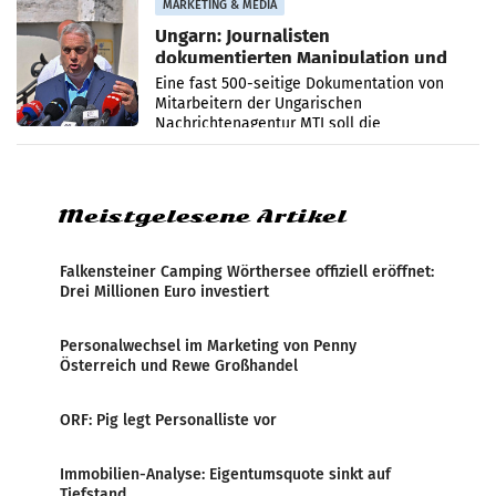
MARKETING & MEDIA
Ungarn: Journalisten
dokumentierten Manipulation und
Zensur
Eine fast 500-seitige Dokumentation von
Mitarbeitern der Ungarischen
Nachrichtenagentur MTI soll die
systematische Nachrichten-Manipulation und
Zensur bei der Agentur während der Zeit
Meistgelesene Artikel
Falkensteiner Camping Wörthersee offiziell eröffnet:
Drei Millionen Euro investiert
Personalwechsel im Marketing von Penny
Österreich und Rewe Großhandel
ORF: Pig legt Personalliste vor
Immobilien-Analyse: Eigentumsquote sinkt auf
Tiefstand