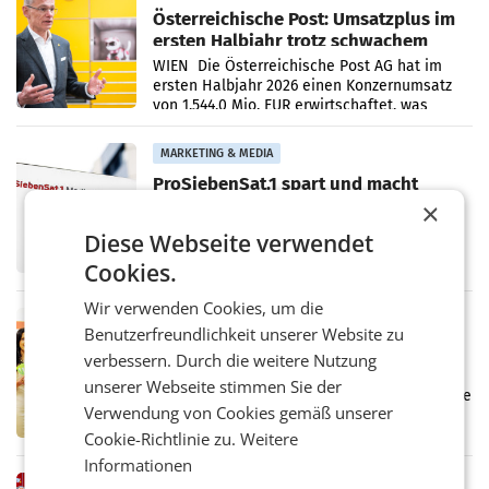
Österreichische Post: Umsatzplus im
ersten Halbjahr trotz schwachem
Briefgeschäft
WIEN Die Österreichische Post AG hat im
ersten Halbjahr 2026 einen Konzernumsatz
von 1.544,0 Mio. EUR erwirtschaftet, was
einem Plus von 3,8 Prozent gegenüber dem
Vergleichszeitraum
MARKETING & MEDIA
ProSiebenSat.1 spart und macht
überraschend viel Gewinn
×
UNTERFÖHRING/MAILAND/AMSTERDAM. Der
Diese Webseite verwendet
Fernsehkonzern ProSiebenSat.1 hat im
Frühjahr dank Kostensenkungen operativ
Cookies.
wieder Gewinn gemacht und die
Markterwartung deutlich übertroffen.
Wir verwenden Cookies, um die
RETAIL
Benutzerfreundlichkeit unserer Website zu
Eine Bühne für Zirkularität: ARA und
verbessern. Durch die weitere Nutzung
Müller informieren am POS über
unserer Webseite stimmen Sie der
Kreislauffähigkeit
Über den gesamten August hinweg rücken die
Verwendung von Cookies gemäß unserer
Altstoff Recycling Austria AG (ARA) und der
Handelskonzern Müller die Initiative
Cookie-Richtlinie zu.
Weitere
„Kreislauf-Helden“ in allen österreichischen
Informationen
Müller-Filialen
RETAIL