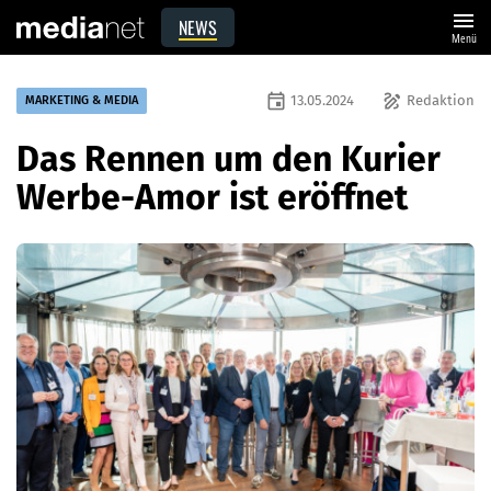
menu
NEWS
Menü
event
draw
13.05.2024
Redaktion
MARKETING & MEDIA
Das Rennen um den Kurier
Werbe-Amor ist eröffnet