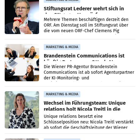
Stiftungsrat Lederer wehrt sich in
den SN gegen Vorwürfe
Mehrere Themen beschäftigen derzeit den
ORF. Am Dienstag soll im Stiftungsrat über
die vom neuen ORF-Chef Clemens Pig
vorgeschlagenen Besetzungen für die
Direktionen abgestimmt werden.
MARKETING & MEDIA
Brandenstein Communications ist
künftig Partner von OtterlyAI
Die Wiener PR-Agentur Brandenstein
Communications ist ab sofort Agenturpartner
der KI-Monitoring- und
Optimierungsplattform OtterlyAI. Damit baut
die Agentur ihr Leistungsportfolio
MARKETING & MEDIA
Wechsel im Führungsteam: Unique
relations holt Nicola Treitl in die
Geschäftsleitung
Unique relations besetzt eine
Schlüsselposition neu: Nicola Treitl verstärkt
ab sofort die Geschäftsleitung der Wiener
PR-Agentur an der Seite von Josef Kalina und
Anna Kalina-Mahr.