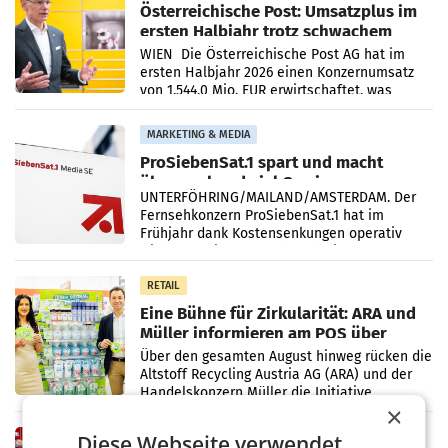
Österreichische Post: Umsatzplus im
ersten Halbjahr trotz schwachem
Briefgeschäft
WIEN Die Österreichische Post AG hat im
ersten Halbjahr 2026 einen Konzernumsatz
von 1.544,0 Mio. EUR erwirtschaftet, was
einem Plus von 3,8 Prozent gegenüber dem
Vergleichszeitraum
MARKETING & MEDIA
ProSiebenSat.1 spart und macht
überraschend viel Gewinn
UNTERFÖHRING/MAILAND/AMSTERDAM. Der
Fernsehkonzern ProSiebenSat.1 hat im
Frühjahr dank Kostensenkungen operativ
wieder Gewinn gemacht und die
Markterwartung deutlich übertroffen.
RETAIL
Eine Bühne für Zirkularität: ARA und
Müller informieren am POS über
Kreislauffähigkeit
Über den gesamten August hinweg rücken die
Altstoff Recycling Austria AG (ARA) und der
Handelskonzern Müller die Initiative
×
„Kreislauf-Helden“ in allen österreichischen
Müller-Filialen
Diese Webseite verwendet
RETAIL