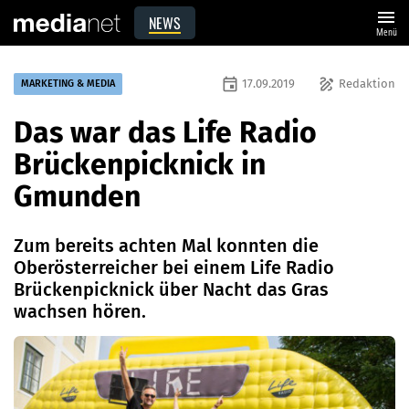
menu
NEWS
Menü
event
draw
17.09.2019
Redaktion
MARKETING & MEDIA
Das war das Life Radio
Brückenpicknick in
Gmunden
Zum bereits achten Mal konnten die
Oberösterreicher bei einem Life Radio
Brückenpicknick über Nacht das Gras
wachsen hören.