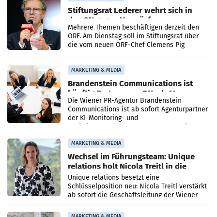
Stiftungsrat Lederer wehrt sich in
den SN gegen Vorwürfe
Mehrere Themen beschäftigen derzeit den
ORF. Am Dienstag soll im Stiftungsrat über
die vom neuen ORF-Chef Clemens Pig
vorgeschlagenen Besetzungen für die
Direktionen abgestimmt werden.
MARKETING & MEDIA
Brandenstein Communications ist
künftig Partner von OtterlyAI
Die Wiener PR-Agentur Brandenstein
Communications ist ab sofort Agenturpartner
der KI-Monitoring- und
Optimierungsplattform OtterlyAI. Damit baut
die Agentur ihr Leistungsportfolio
MARKETING & MEDIA
Wechsel im Führungsteam: Unique
relations holt Nicola Treitl in die
Geschäftsleitung
Unique relations besetzt eine
Schlüsselposition neu: Nicola Treitl verstärkt
ab sofort die Geschäftsleitung der Wiener
PR-Agentur an der Seite von Josef Kalina und
Anna Kalina-Mahr.
MARKETING & MEDIA