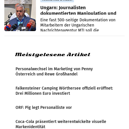
Ungarn: Journalisten
dokumentierten Manipulation und
Zensur
Eine fast 500-seitige Dokumentation von
Mitarbeitern der Ungarischen
Nachrichtenagentur MTI soll die
systematische Nachrichten-Manipulation und
Zensur bei der Agentur während der Zeit
Meistgelesene Artikel
Personalwechsel im Marketing von Penny
Österreich und Rewe Großhandel
Falkensteiner Camping Wörthersee offiziell eröffnet:
Drei Millionen Euro investiert
ORF: Pig legt Personalliste vor
Coca-Cola präsentiert weiterentwickelte visuelle
Markenidentität