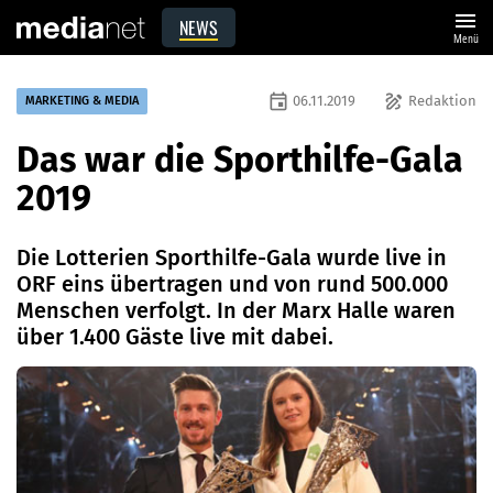
menu
NEWS
Menü
event
draw
06.11.2019
Redaktion
MARKETING & MEDIA
Das war die Sporthilfe-Gala
2019
Die Lotterien Sporthilfe-Gala wurde live in
ORF eins übertragen und von rund 500.000
Menschen verfolgt. In der Marx Halle waren
über 1.400 Gäste live mit dabei.