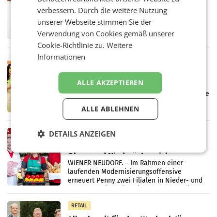
überraschend viel Gewinn
verbessern. Durch die weitere Nutzung
UNTERFÖHRING/MAILAND/AMSTERDAM. Der
unserer Webseite stimmen Sie der
Fernsehkonzern ProSiebenSat.1 hat im
Verwendung von Cookies gemäß unserer
Frühjahr dank Kostensenkungen operativ
wieder Gewinn gemacht und die
Cookie-Richtlinie zu.
Weitere
Markterwartung deutlich übertroffen.
Informationen
RETAIL
Eine Bühne für Zirkularität: ARA und
Müller informieren am POS über
ALLE AKZEPTIEREN
Kreislauffähigkeit
Über den gesamten August hinweg rücken die
Altstoff Recycling Austria AG (ARA) und der
ALLE ABLEHNEN
Handelskonzern Müller die Initiative
„Kreislauf-Helden“ in allen österreichischen
Müller-Filialen
DETAILS ANZEIGEN
RETAIL
Penny modernisiert zwei Filialen in
Ober- und Niederösterreich
WIENER NEUDORF. – Im Rahmen einer
laufenden Modernisierungsoffensive
erneuert Penny zwei Filialen in Nieder- und
Oberösterreich. Die beiden Standorte liegen
in Haag sowie im rund
RETAIL