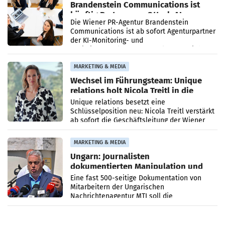
Brandenstein Communications ist
künftig Partner von OtterlyAI
Die Wiener PR-Agentur Brandenstein
Communications ist ab sofort Agenturpartner
der KI-Monitoring- und
Optimierungsplattform OtterlyAI. Damit baut
die Agentur ihr Leistungsportfolio
MARKETING & MEDIA
Wechsel im Führungsteam: Unique
relations holt Nicola Treitl in die
Geschäftsleitung
Unique relations besetzt eine
Schlüsselposition neu: Nicola Treitl verstärkt
ab sofort die Geschäftsleitung der Wiener
PR-Agentur an der Seite von Josef Kalina und
Anna Kalina-Mahr.
MARKETING & MEDIA
Ungarn: Journalisten
dokumentierten Manipulation und
Zensur
Eine fast 500-seitige Dokumentation von
Mitarbeitern der Ungarischen
Nachrichtenagentur MTI soll die
systematische Nachrichten-Manipulation und
Zensur bei der Agentur während der Zeit