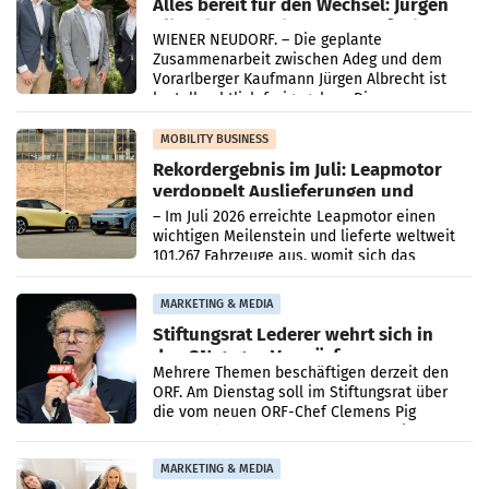
Alles bereit für den Wechsel: Jürgen
Albrecht setzt ab 1.1.2027 auf Adeg
WIENER NEUDORF. – Die geplante
Zusammenarbeit zwischen Adeg und dem
Vorarlberger Kaufmann Jürgen Albrecht ist
kartellrechtlich freigegeben: Die
Bundeswettbewerbsbehörde und der
Bundeskartellanwalt
MOBILITY BUSINESS
Rekordergebnis im Juli: Leapmotor
verdoppelt Auslieferungen und
überschreitet die 100.000er-Marke
– Im Juli 2026 erreichte Leapmotor einen
wichtigen Meilenstein und lieferte weltweit
101.267 Fahrzeuge aus, womit sich das
Ergebnis gegenüber Juli 2025 mehr als
verdoppelte (+102
MARKETING & MEDIA
Stiftungsrat Lederer wehrt sich in
den SN gegen Vorwürfe
Mehrere Themen beschäftigen derzeit den
ORF. Am Dienstag soll im Stiftungsrat über
die vom neuen ORF-Chef Clemens Pig
vorgeschlagenen Besetzungen für die
Direktionen abgestimmt werden.
MARKETING & MEDIA