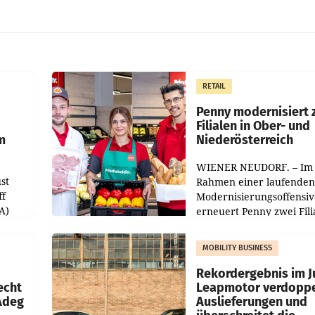
RETAIL
Penny modernisiert 
Filialen in Ober- und
m
Niederösterreich
WIENER NEUDORF. – Im
st
Rahmen einer laufenden
ff
Modernisierungsoffensiv
A)
erneuert Penny zwei Fili
Nieder- und Oberösterre
slauf-
Die beiden Standorte lie
MOBILITY BUSINESS
Haag sowie im rund
ilialen
Rekordergebnis im Ju
echt
Leapmotor verdoppe
 Adeg
Auslieferungen und