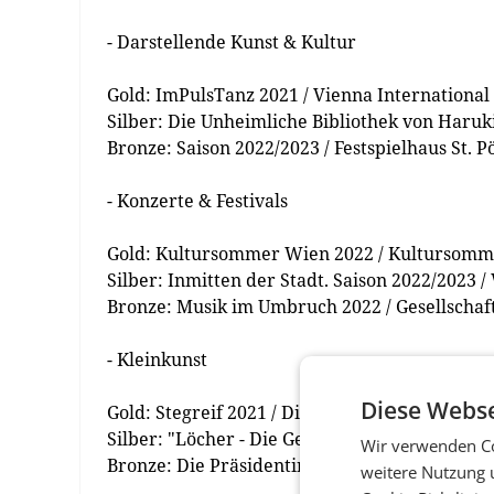
- Darstellende Kunst & Kultur
Gold: ImPulsTanz 2021 / Vienna International
Silber: Die Unheimliche Bibliothek von Haruk
Bronze: Saison 2022/2023 / Festspielhaus St. P
- Konzerte & Festivals
Gold: Kultursommer Wien 2022 / Kultursom
Silber: Inmitten der Stadt. Saison 2022/2023
Bronze: Musik im Umbruch 2022 / Gesellschaf
- Kleinkunst
Diese Webse
Gold: Stegreif 2021 / Die Tschauner Bühne
Silber: "Löcher - Die Geheimnisse von Green 
Wir verwenden Co
Bronze: Die Präsidentinnen 2022 / Verein The
weitere Nutzung 