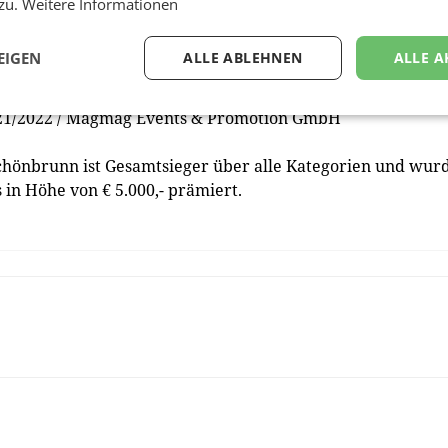
 zu.
Weitere Informationen
EIGEN
ALLE ABLEHNEN
ALLE A
nn
22 / MuseumsQuartier Wien
021/2022 / Magmag Events & Promotion GmbH
hönbrunn ist Gesamtsieger über alle Kategorien und wur
in Höhe von € 5.000,- prämiert.