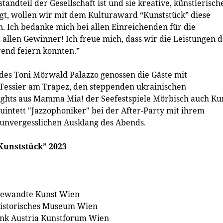
andteil der Gesellschaft ist und sie kreative, künstlerisch
ngt, wollen wir mit dem Kulturaward “Kunststück” diese
. Ich bedanke mich bei allen Einreichenden für die
t allen Gewinner! Ich freue mich, dass wir die Leistungen 
end feiern konnten.”
des Toni Mörwald Palazzo genossen die Gäste mit
Tessier am Trapez, den steppenden ukrainischen
ights aus Mamma Mia! der Seefestspiele Mörbisch auch Ku
uintett "Jazzophoniker" bei der After-Party mit ihrem
unvergesslichen Ausklang des Abends.
“Kunststück” 2023
gewandte Kunst Wien
thistorisches Museum Wien
ank Austria Kunstforum Wien