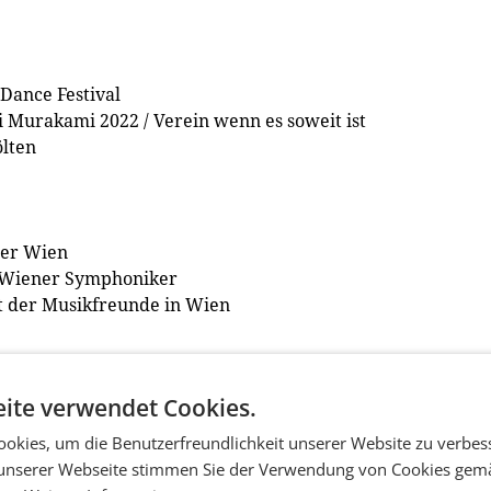
 Dance Festival
i Murakami 2022 / Verein wenn es soweit ist
ölten
mer Wien
 / Wiener Symphoniker
t der Musikfreunde in Wien
ite verwendet Cookies.
Lake" - Sommerproduktion 2022 / Kulturverein Gutgebrüllt
okies, um die Benutzerfreundlichkeit unserer Website zu verbes
ater Delphin
unserer Webseite stimmen Sie der Verwendung von Cookies gem