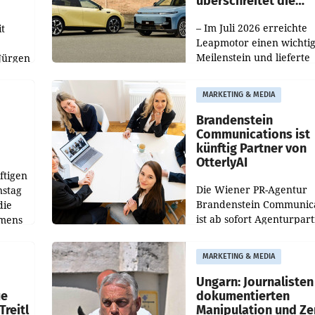
überschreitet die
100.000er-Marke
– Im Juli 2026 erreichte
t
Leapmotor einen wichti
Meilenstein und lieferte
Jürgen
weltweit 101.267 Fahrze
ich
aus, womit sich das Erge
MARKETING & MEDIA
gegenüber Juli 2025 meh
örde
verdoppelte (+102
walt
Brandenstein
Communications ist
künftig Partner von
OtterlyAI
ftigen
Die Wiener PR-Agentur
nstag
Brandenstein Communica
die
ist ab sofort Agenturpar
emens
der KI-Monitoring- und
Optimierungsplattform
MARKETING & MEDIA
OtterlyAI. Damit baut di
Agentur ihr Leistungspor
Ungarn: Journalisten
ue
dokumentierten
Treitl
Manipulation und Ze