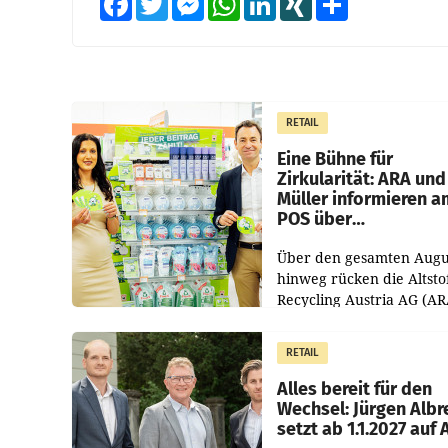
RETAIL
Eine Bühne für
Zirkularität: ARA und
Müller informieren a
POS über
Kreislauffähigkeit
Über den gesamten Augu
hinweg rücken die Altsto
Recycling Austria AG (AR
und der Handelskonzern
Müller die Initiative „Krei
RETAIL
Helden“ in allen
österreichischen Müller-F
Alles bereit für den
Wechsel: Jürgen Albr
setzt ab 1.1.2027 auf