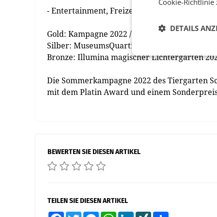
Cookie-Richtlinie
- Entertainment, Freizeit & Events
DETAILS ANZ
Gold: Kampagne 2022 / Tiergarten Schönbru
Silber: MuseumsQuartier x Simon Lehner 20
Bronze: Illumina magischer Lichtergarten 2
Die Sommerkampagne 2022 des Tiergarten Sc
mit dem Platin Award und einem Sonderpreis 
BEWERTEN SIE DIESEN ARTIKEL
TEILEN SIE DIESEN ARTIKEL
Facebook
Twitter
Messenger
WhatsApp
LinkedIn
XING
Teilen