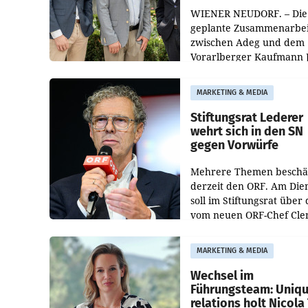
WIENER NEUDORF. – Die
geplante Zusammenarbei
zwischen Adeg und dem
Vorarlberger Kaufmann 
Albrecht ist kartellrechtl
freigegeben: Die
MARKETING & MEDIA
Bundeswettbewerbsbeh
und der Bundeskartellan
Stiftungsrat Lederer
wehrt sich in den SN
gegen Vorwürfe
Mehrere Themen beschä
derzeit den ORF. Am Die
soll im Stiftungsrat über 
vom neuen ORF-Chef Cl
Pig vorgeschlagenen
Besetzungen für die
MARKETING & MEDIA
Direktionen abgestimmt
werden.
Wechsel im
Führungsteam: Uniq
relations holt Nicola 