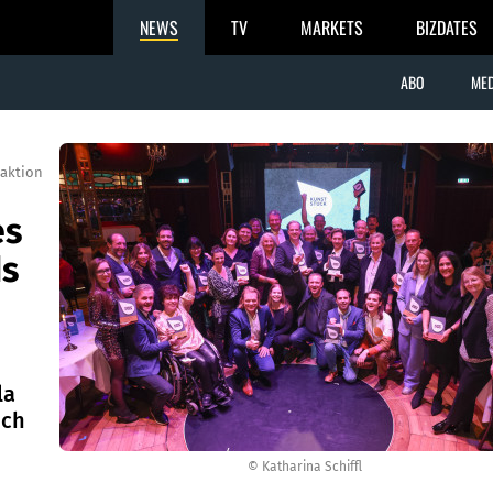
NEWS
TV
MARKETS
BIZDATES
ABO
MED
aktion
es
ds
la
uch
© Katharina Schiffl