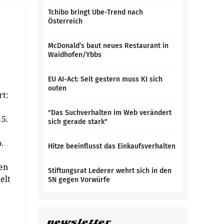
Tchibo bringt Ube-Trend nach
Österreich
McDonald’s baut neues Restaurant in
Waidhofen/Ybbs
EU AI-Act: Seit gestern muss KI sich
outen
rt:
"Das Suchverhalten im Web verändert
15.
sich gerade stark"
.
Hitze beeinflusst das Einkaufsverhalten
en
Stiftungsrat Lederer wehrt sich in den
elt
SN gegen Vorwürfe
newsletter