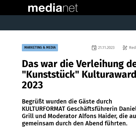
event
draw
21.11.2023
Red
MARKETING & MEDIA
Das war die Verleihung d
"Kunststück" Kulturawar
2023
Begrüßt wurden die Gäste durch
KULTURFORMAT Geschäftsführerin Danie
Grill und Moderator Alfons Haider, die a
gemeinsam durch den Abend führten.