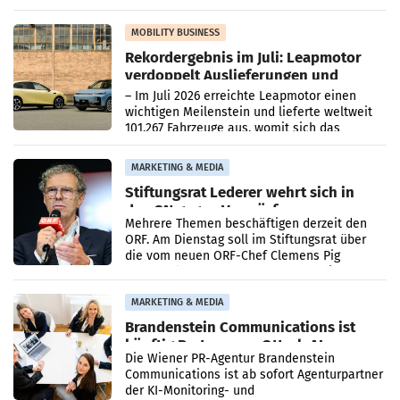
Bundeswettbewerbsbehörde und der
Bundeskartellanwalt
MOBILITY BUSINESS
Rekordergebnis im Juli: Leapmotor
verdoppelt Auslieferungen und
überschreitet die 100.000er-Marke
– Im Juli 2026 erreichte Leapmotor einen
wichtigen Meilenstein und lieferte weltweit
101.267 Fahrzeuge aus, womit sich das
Ergebnis gegenüber Juli 2025 mehr als
verdoppelte (+102
MARKETING & MEDIA
Stiftungsrat Lederer wehrt sich in
den SN gegen Vorwürfe
Mehrere Themen beschäftigen derzeit den
ORF. Am Dienstag soll im Stiftungsrat über
die vom neuen ORF-Chef Clemens Pig
vorgeschlagenen Besetzungen für die
Direktionen abgestimmt werden.
MARKETING & MEDIA
Brandenstein Communications ist
künftig Partner von OtterlyAI
Die Wiener PR-Agentur Brandenstein
Communications ist ab sofort Agenturpartner
der KI-Monitoring- und