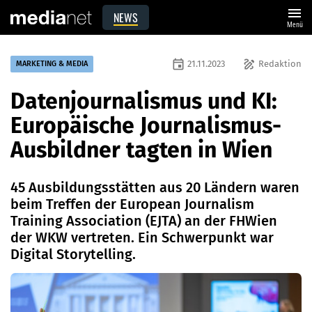
menu
NEWS
Menü
event
draw
21.11.2023
Redaktion
MARKETING & MEDIA
Datenjournalismus und KI:
Europäische Journalismus-
Ausbildner tagten in Wien
45 Ausbildungsstätten aus 20 Ländern waren
beim Treffen der European Journalism
Training Association (EJTA) an der FHWien
der WKW vertreten. Ein Schwerpunkt war
Digital Storytelling.