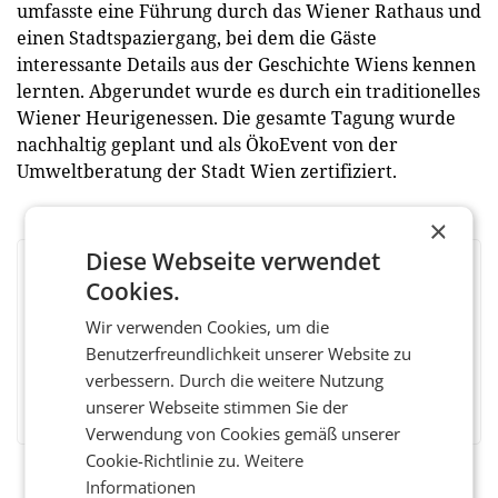
umfasste eine Führung durch das Wiener Rathaus und
einen Stadtspaziergang, bei dem die Gäste
interessante Details aus der Geschichte Wiens kennen
lernten. Abgerundet wurde es durch ein traditionelles
Wiener Heurigenessen. Die gesamte Tagung wurde
nachhaltig geplant und als ÖkoEvent von der
Umweltberatung der Stadt Wien zertifiziert.
×
Diese Webseite verwendet
BEWERTEN SIE DIESEN ARTIKEL
Cookies.
Wir verwenden Cookies, um die
Benutzerfreundlichkeit unserer Website zu
verbessern. Durch die weitere Nutzung
Facebook
Twitter
Messenger
WhatsApp
LinkedIn
XING
Teilen
unserer Webseite stimmen Sie der
Verwendung von Cookies gemäß unserer
Cookie-Richtlinie zu.
Weitere
Informationen