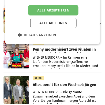
RETAIL
ALLE AKZEPTIEREN
Eine Bühne für Zirkularität: ARA und
Müller informieren am POS über
ALLE ABLEHNEN
Kreislauffähigkeit
Über den gesamten August hinweg rücken die
Altstoff Recycling Austria AG (ARA) und der
Handelskonzern Müller die Initiative
DETAILS ANZEIGEN
„Kreislauf-Helden“ in allen österreichischen
Müller-Filialen
RETAIL
Penny modernisiert zwei Filialen in
Ober- und Niederösterreich
WIENER NEUDORF. – Im Rahmen einer
laufenden Modernisierungsoffensive
erneuert Penny zwei Filialen in Nieder- und
Oberösterreich. Die beiden Standorte liegen
in Haag sowie im rund
RETAIL
Alles bereit für den Wechsel: Jürgen
Albrecht setzt ab 1.1.2027 auf Adeg
WIENER NEUDORF. – Die geplante
Zusammenarbeit zwischen Adeg und dem
Vorarlberger Kaufmann Jürgen Albrecht ist
kartellrechtlich freigegeben: Die