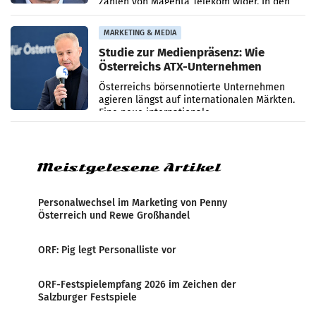
Zahlen von Magenta Telekom wider. In den
ersten sechs Monaten des laufenden Jahres
verzeichnete
MARKETING & MEDIA
Studie zur Medienpräsenz: Wie
Österreichs ATX-Unternehmen
international wahrgenommen
Österreichs börsennotierte Unternehmen
werden
agieren längst auf internationalen Märkten.
Eine neue internationale
Medienresonanzanalyse untersucht die
weltweite Berichterstattung über
Meistgelesene Artikel
Personalwechsel im Marketing von Penny
Österreich und Rewe Großhandel
ORF: Pig legt Personalliste vor
ORF-Festspielempfang 2026 im Zeichen der
Salzburger Festspiele