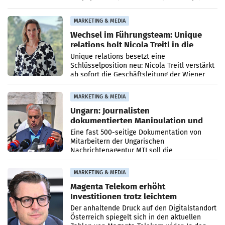
Optimierungsplattform OtterlyAI. Damit baut
die Agentur ihr Leistungsportfolio
MARKETING & MEDIA
Wechsel im Führungsteam: Unique
relations holt Nicola Treitl in die
Geschäftsleitung
Unique relations besetzt eine
Schlüsselposition neu: Nicola Treitl verstärkt
ab sofort die Geschäftsleitung der Wiener
PR-Agentur an der Seite von Josef Kalina und
Anna Kalina-Mahr.
MARKETING & MEDIA
Ungarn: Journalisten
dokumentierten Manipulation und
Zensur
Eine fast 500-seitige Dokumentation von
Mitarbeitern der Ungarischen
Nachrichtenagentur MTI soll die
systematische Nachrichten-Manipulation und
Zensur bei der Agentur während der Zeit
MARKETING & MEDIA
Magenta Telekom erhöht
Investitionen trotz leichtem
Umsatzrückgang
Der anhaltende Druck auf den Digitalstandort
Österreich spiegelt sich in den aktuellen