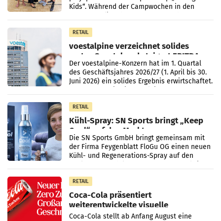
Kids“. Während der Campwochen in den
Monaten Juli und August versorgt das
Unternehmen Kinder sowie
RETAIL
voestalpine verzeichnet solides
erstes Quartal und steigert EBITDA
Der voestalpine-Konzern hat im 1. Quartal
des Geschäftsjahres 2026/27 (1. April bis 30.
Juni 2026) ein solides Ergebnis erwirtschaftet.
Der Umsatz stieg im Vergleich zur
Vorjahresperiode
RETAIL
Kühl-Spray: SN Sports bringt „Keep
Cool“ auf den Markt
Die SN Sports GmbH bringt gemeinsam mit
der Firma Feygenblatt FloGu OG einen neuen
Kühl- und Regenerations-Spray auf den
Markt. Das Produkt namens „Keep Cool“ ist zu
100 Prozent
RETAIL
Coca-Cola präsentiert
weiterentwickelte visuelle
Markenidentität
Coca-Cola stellt ab Anfang August eine