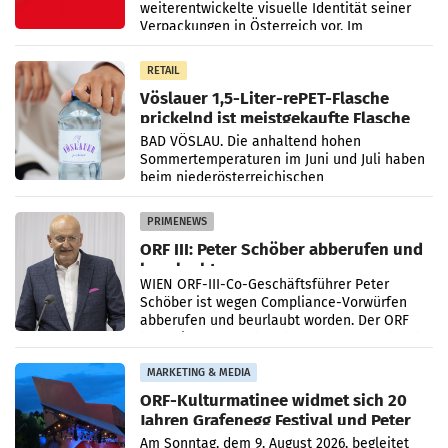
weiterentwickelte visuelle Identität seiner
Verpackungen in Österreich vor. Im
Mittelpunkt des Redesigns stehen zentrale
Gestaltungselemente
RETAIL
Vöslauer 1,5-Liter-rePET-Flasche
prickelnd ist meistgekaufte Flasche
Österreichs
BAD VÖSLAU. Die anhaltend hohen
Sommertemperaturen im Juni und Juli haben
beim niederösterreichischen
Getränkehersteller Vöslauer zu deutlichen
Absatzzuwächsen geführt. Während
PRIMENEWS
ORF III: Peter Schöber abberufen und
beurlaubt
WIEN ORF-III-Co-Geschäftsführer Peter
Schöber ist wegen Compliance-Vorwürfen
abberufen und beurlaubt worden. Der ORF
bestätigte gegenüber der APA entsprechende
Medienberichte.
MARKETING & MEDIA
ORF-Kulturmatinee widmet sich 20
Jahren Grafenegg Festival und Peter
Simonischek
Am Sonntag, dem 9. August 2026, begleitet