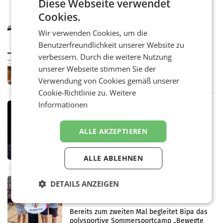
Diese Webseite verwendet
Cookies.
MARKETING & MEDIA
Wir verwenden Cookies, um die
Pilnacek-U-Ausschuss - Presserat
Benutzerfreundlichkeit unserer Website zu
fordert sensible Berichterstattung
verbessern. Durch die weitere Nutzung
WIEN Der Presserat fordert Medienvertreter
unserer Webseite stimmen Sie der
dazu auf, im U-Ausschuss zu den
Ermittlungen rund um das Ableben des Ex-
Verwendung von Cookies gemäß unserer
Sektionschefs im Justizministerium, Christian
Cookie-Richtlinie zu.
Weitere
Pilnacek, auf sensible
Informationen
MARKETING & MEDIA
Stiftungsrat Lederer wehrt sich in
den SN gegen Vorwürfe
ALLE AKZEPTIEREN
Mehrere Themen beschäftigen derzeit den
ORF. Am Dienstag soll im Stiftungsrat über
die vom neuen ORF-Chef Clemens Pig
ALLE ABLEHNEN
vorgeschlagenen Besetzungen für die
Direktionen abgestimmt werden.
RETAIL
DETAILS ANZEIGEN
Bipa unterstützt Bewegte Kids
Sommercamps im Osten Österreichs
Bereits zum zweiten Mal begleitet Bipa das
polysportive Sommersportcamp „Bewegte