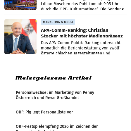
Lillian Moschen das Publikum ab 9.05 Uhr
durch die ORF-„Kulturmatinee“. Die Sendung
startet mit der Dokumentation „20 Jahre
Grafenegg
MARKETING & MEDIA
APA-Comm-Ranking: Christian
Stocker mit höchster Medienpräsenz
im Juli
Das APA-Comm-Politik-Ranking untersucht
monatlich die Berichterstattung von zwölf
österreichischen Tageszeitungen und
analysiert, welche Politikerinnen und
Politiker Österreichs die
Meistgelesene Artikel
Personalwechsel im Marketing von Penny
Österreich und Rewe Großhandel
ORF: Pig legt Personalliste vor
ORF-Festspielempfang 2026 im Zeichen der