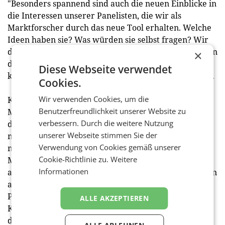
"Besonders spannend sind auch die neuen Einblicke in
die Interessen unserer Panelisten, die wir als
Marktforscher durch das neue Tool erhalten. Welche
Ideen haben sie? Was würden sie selbst fragen? Wir
dürfen unsere befragungswilligen Meinungsbildneren
×
dadurch nochmals von einer ganz neuen Seite
Diese Webseite verwendet
kennenlernen", zeigt sich Thomas Schwabl begeistert.
Cookies.
Wir verwenden Cookies, um die
Klar distanzieren möchte sich das
Benutzerfreundlichkeit unserer Website zu
Marktforschungsinstitut jedoch von dem Vorwurf,
verbessern. Durch die weitere Nutzung
dass es durch das neue Tool den Bock zum Gärtner
unserer Webseite stimmen Sie der
machen würde. "Uns ist bewusst, dass wohl die
Verwendung von Cookies gemäß unserer
meisten Panelisten keine professionellen
Cookie-Richtlinie zu.
Weitere
MarktForscher sind. Doch der Mensch ist von Natur
Informationen
aus neugierig. Von Kindesbeinen an stellen wir Fragen
an unsere Umwelt. Unsere DIY-Umfragen bieten eine
Plattform für die Neugierigen, die Interessierten, die
ALLE AKZEPTIEREN
Kreativen, die zur Tat schreiten und ihre Freude an
der Markt- und Meinungsforschung realisieren