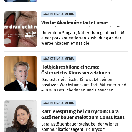
der Schwebe bleiben. Eine Richterin setzte
den Prozess zu
MARKETING & MEDIA
Werbe Akademie startet neue
Imagekampagne rund um Praxisnähe
Unter dem Slogan „Näher dran geht nicht. Mit
einer praxisorientierten Ausbildung an der
Werbe Akademie“ hat die
Bildungseinrichtung des WIFI Wien eine neue
Imagekampagne gestartet.
MARKETING & MEDIA
Halbjahresbilanz cine.ma:
Österreichs Kinos verzeichnen
400.000 Besucher mehr
Das österreichische Kino setzt seinen
positiven Wachstumskurs fort. Mit einer rund
400.000 Besucherinnen und Besucher
höheren Nettoreichweite im ersten Halbjahr
2026 gegenüber dem
MARKETING & MEDIA
Karrieresprung bei currycom: Lara
Gstöttenbauer steigt zum Consultant
auf
Lara Gstöttenbauer steigt bei der Wiener
Kommunikationsagentur currycom