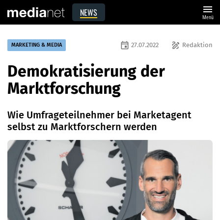
menu
NEWS
Menü
event
draw
27.07.2022
Redaktion
MARKETING & MEDIA
Demokratisierung der
Marktforschung
Wie Umfrageteilnehmer bei Marketagent
selbst zu Marktforschern werden