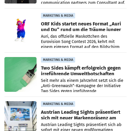
communication partners zum Consultant auf.
Die 27-jährige Beraterin betreut Kundinnen
und Kunden in den Bereichen
MARKETING & MEDIA
ORF Kids startet neues Format „Auri
und Du“ rund um die Träume junger
Menschen
Auri, das offizielle Maskottchen des
Eurovision Song Contest 2026, kehrt mit
einem eigenen Format auf den Bildschirm
zurück. In der neuen Sendung „Auri und Du“
bei ORF Kids steht
MARKETING & MEDIA
Two Sides kämpft erfolgreich gegen
irreführende Umweltbotschaften
beim Papiereinsatz
Seit mehr als einem Jahrzehnt setzt sich die
„Anti-Greenwash“-Kampagne der Initiative
Two Sides gegen irreführende
Umweltaussagen bei Papierkommunikation
und papierbasierten Verpackungen
MARKETING & MEDIA
Austrian Leading Sights präsentiert
sich mit neuer Markenpräsenz am
Flughafen Wien
Austrian Leading Sights präsentiert sich ab
sofort mit einer neuen großformatigen