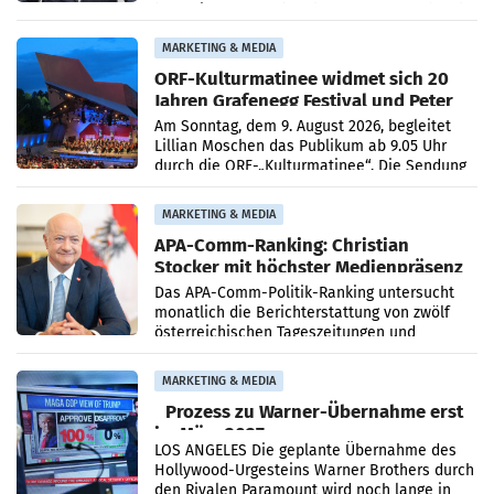
bestätigte gegenüber der APA entsprechende
Medienberichte.
MARKETING & MEDIA
ORF-Kulturmatinee widmet sich 20
Jahren Grafenegg Festival und Peter
Simonischek
Am Sonntag, dem 9. August 2026, begleitet
Lillian Moschen das Publikum ab 9.05 Uhr
durch die ORF-„Kulturmatinee“. Die Sendung
startet mit der Dokumentation „20 Jahre
Grafenegg
MARKETING & MEDIA
APA-Comm-Ranking: Christian
Stocker mit höchster Medienpräsenz
im Juli
Das APA-Comm-Politik-Ranking untersucht
monatlich die Berichterstattung von zwölf
österreichischen Tageszeitungen und
analysiert, welche Politikerinnen und
Politiker Österreichs die
MARKETING & MEDIA
Prozess zu Warner-Übernahme erst
im März 2027
LOS ANGELES Die geplante Übernahme des
Hollywood-Urgesteins Warner Brothers durch
den Rivalen Paramount wird noch lange in