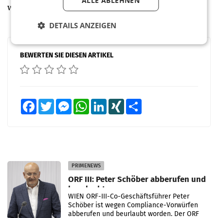
ALLE ABLEHNEN
wollen", betont Schwabl. (red)
DETAILS ANZEIGEN
BEWERTEN SIE DIESEN ARTIKEL
Facebook
Twitter
Messenger
WhatsApp
LinkedIn
XING
Teilen
PRIMENEWS
ORF III: Peter Schöber abberufen und
beurlaubt
WIEN ORF-III-Co-Geschäftsführer Peter
Schöber ist wegen Compliance-Vorwürfen
abberufen und beurlaubt worden. Der ORF