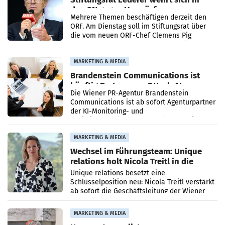
den SN gegen Vorwürfe
Mehrere Themen beschäftigen derzeit den
ORF. Am Dienstag soll im Stiftungsrat über
die vom neuen ORF-Chef Clemens Pig
vorgeschlagenen Besetzungen für die
Direktionen abgestimmt werden.
MARKETING & MEDIA
Brandenstein Communications ist
künftig Partner von OtterlyAI
Die Wiener PR-Agentur Brandenstein
Communications ist ab sofort Agenturpartner
der KI-Monitoring- und
Optimierungsplattform OtterlyAI. Damit baut
die Agentur ihr Leistungsportfolio
MARKETING & MEDIA
Wechsel im Führungsteam: Unique
relations holt Nicola Treitl in die
Geschäftsleitung
Unique relations besetzt eine
Schlüsselposition neu: Nicola Treitl verstärkt
ab sofort die Geschäftsleitung der Wiener
PR-Agentur an der Seite von Josef Kalina und
Anna Kalina-Mahr.
MARKETING & MEDIA