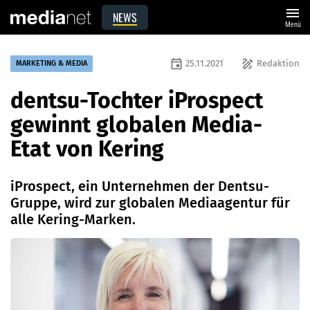
menu
NEWS
Menü
event
draw
25.11.2021
Redaktion
MARKETING & MEDIA
dentsu-Tochter iProspect
gewinnt globalen Media-
Etat von Kering
iProspect, ein Unternehmen der Dentsu-
Gruppe, wird zur globalen Mediaagentur für
alle Kering-Marken.