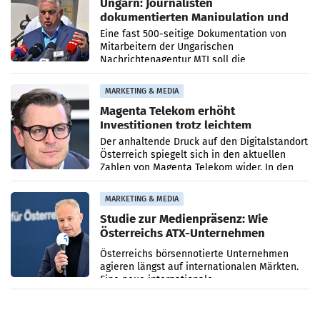
Ungarn: Journalisten
dokumentierten Manipulation und
Zensur
Eine fast 500-seitige Dokumentation von
Mitarbeitern der Ungarischen
Nachrichtenagentur MTI soll die
systematische Nachrichten-Manipulation und
Zensur bei der Agentur während der Zeit
MARKETING & MEDIA
Magenta Telekom erhöht
Investitionen trotz leichtem
Umsatzrückgang
Der anhaltende Druck auf den Digitalstandort
Österreich spiegelt sich in den aktuellen
Zahlen von Magenta Telekom wider. In den
ersten sechs Monaten des laufenden Jahres
verzeichnete
MARKETING & MEDIA
Studie zur Medienpräsenz: Wie
Österreichs ATX-Unternehmen
international wahrgenommen
Österreichs börsennotierte Unternehmen
werden
agieren längst auf internationalen Märkten.
Eine neue internationale
Medienresonanzanalyse untersucht die
weltweite Berichterstattung über