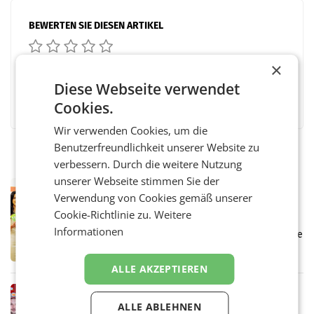
BEWERTEN SIE DIESEN ARTIKEL
×
Diese Webseite verwendet
Facebook
Twitter
Messenger
WhatsApp
LinkedIn
XING
Teilen
Cookies.
Wir verwenden Cookies, um die
Benutzerfreundlichkeit unserer Website zu
verbessern. Durch die weitere Nutzung
unserer Webseite stimmen Sie der
RETAIL
Verwendung von Cookies gemäß unserer
Eine Bühne für Zirkularität: ARA und
Cookie-Richtlinie zu.
Weitere
Müller informieren am POS über
Informationen
Kreislauffähigkeit
Über den gesamten August hinweg rücken die
Altstoff Recycling Austria AG (ARA) und der
Handelskonzern Müller die Initiative
ALLE AKZEPTIEREN
„Kreislauf-Helden“ in allen österreichischen
Müller-Filialen
RETAIL
ALLE ABLEHNEN
Penny modernisiert zwei Filialen in