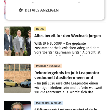
Ober- und Niederösterreich
WIENER NEUDORF. – Im Rahmen einer
DETAILS ANZEIGEN
laufenden Modernisierungsoffensive
erneuert Penny zwei Filialen in Nieder- und
Oberösterreich. Die beiden Standorte liegen
in Haag sowie im rund
RETAIL
Alles bereit für den Wechsel: Jürgen
Albrecht setzt ab 1.1.2027 auf Adeg
WIENER NEUDORF. – Die geplante
Zusammenarbeit zwischen Adeg und dem
Vorarlberger Kaufmann Jürgen Albrecht ist
kartellrechtlich freigegeben: Die
Bundeswettbewerbsbehörde und der
Bundeskartellanwalt
MOBILITY BUSINESS
Rekordergebnis im Juli: Leapmotor
verdoppelt Auslieferungen und
überschreitet die 100.000er-Marke
– Im Juli 2026 erreichte Leapmotor einen
wichtigen Meilenstein und lieferte weltweit
101.267 Fahrzeuge aus, womit sich das
Ergebnis gegenüber Juli 2025 mehr als
verdoppelte (+102
MARKETING & MEDIA
Stiftungsrat Lederer wehrt sich in