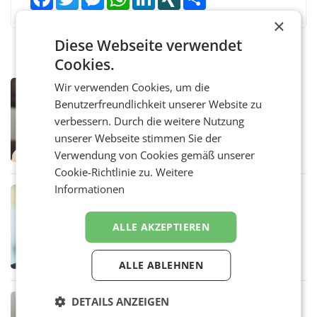
×
Diese Webseite verwendet
Cookies.
Wir verwenden Cookies, um die
MARKETING & MEDIA
Benutzerfreundlichkeit unserer Website zu
ORF weist Berichte über Abschaltung
von TV- und Radioempfang zurück
verbessern. Durch die weitere Nutzung
– Der ORF weist eine Berichterstattung der
unserer Webseite stimmen Sie der
„Kronen Zeitung“ und eine Aussendung der
Verwendung von Cookies gemäß unserer
FPÖ zur geplanten Optimierung seines
terrestrischen Sendernetzes zurück. Die
Cookie-Richtlinie zu.
Weitere
Darstellung,
Informationen
MARKETING & MEDIA
Sebastian Knabl wird Partner bei EY
Österreich
ALLE AKZEPTIEREN
WIEN.Sebastian Knabl wird Partner bei EY
Österreich. In seiner neuen Funktion soll er
Banken und Finanzinstitute bei
ALLE ABLEHNEN
regulatorischen Anforderungen, im
Risikomanagement und bei
Transformationsprojekten
MARKETING & MEDIA
DETAILS ANZEIGEN