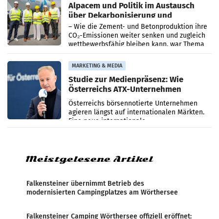
Alpacem und Politik im Austausch
über Dekarbonisierung und
Energiepreise
– Wie die Zement- und Betonproduktion ihre
CO₂-Emissionen weiter senken und zugleich
wettbewerbsfähig bleiben kann, war Thema
eines Treffens zwischen Staatssekretärin
Elisabeth
MARKETING & MEDIA
Studie zur Medienpräsenz: Wie
Österreichs ATX-Unternehmen
international wahrgenommen
Österreichs börsennotierte Unternehmen
werden
agieren längst auf internationalen Märkten.
Eine neue internationale
Medienresonanzanalyse untersucht die
weltweite Berichterstattung über
Meistgelesene Artikel
Falkensteiner übernimmt Betrieb des
modernisierten Campingplatzes am Wörthersee
Falkensteiner Camping Wörthersee offiziell eröffnet: