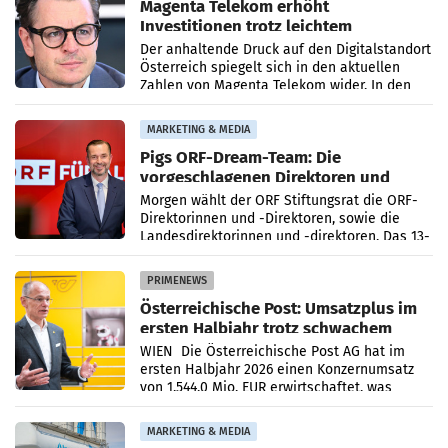
Magenta Telekom erhöht
Investitionen trotz leichtem
Umsatzrückgang
Der anhaltende Druck auf den Digitalstandort
Österreich spiegelt sich in den aktuellen
Zahlen von Magenta Telekom wider. In den
ersten sechs Monaten des laufenden Jahres
verzeichnete
MARKETING & MEDIA
Pigs ORF-Dream-Team: Die
vorgeschlagenen Direktoren und
Direktorinnen
Morgen wählt der ORF Stiftungsrat die ORF-
Direktorinnen und -Direktoren, sowie die
Landesdirektorinnen und -direktoren. Das 13-
köpfige Wunschteam des ab 1. Jänner 2027
amtierenden
PRIMENEWS
Österreichische Post: Umsatzplus im
ersten Halbjahr trotz schwachem
Briefgeschäft
WIEN Die Österreichische Post AG hat im
ersten Halbjahr 2026 einen Konzernumsatz
von 1.544,0 Mio. EUR erwirtschaftet, was
einem Plus von 3,8 Prozent gegenüber dem
Vergleichszeitraum
MARKETING & MEDIA