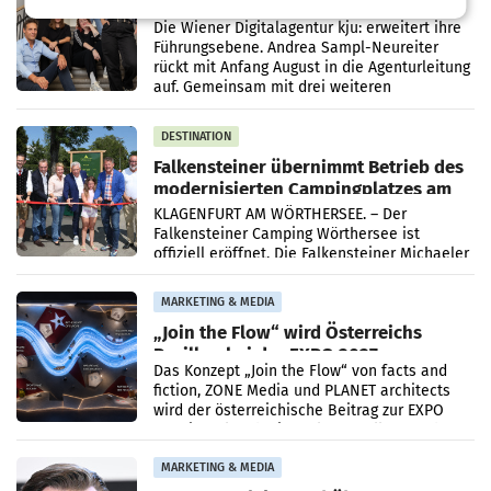
kju: stellt Führungsteam neu auf
Die Wiener Digitalagentur kju: erweitert ihre
Führungsebene. Andrea Sampl-Neureiter
rückt mit Anfang August in die Agenturleitung
auf. Gemeinsam mit drei weiteren
Neubesetzungen entsteht
DESTINATION
Falkensteiner übernimmt Betrieb des
modernisierten Campingplatzes am
Wörthersee
KLAGENFURT AM WÖRTHERSEE. – Der
Falkensteiner Camping Wörthersee ist
offiziell eröffnet. Die Falkensteiner Michaeler
Tourism Group (FMTG) und die Stadtwerke
Klagenfurt haben den
MARKETING & MEDIA
„Join the Flow“ wird Österreichs
Pavillon bei der EXPO 2027
Das Konzept „Join the Flow“ von facts and
fiction, ZONE Media und PLANET architects
wird der österreichische Beitrag zur EXPO
2027 in Belgrad. Die Weltausstellung findet
von 15.
MARKETING & MEDIA