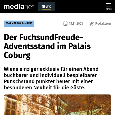
menu
NEWS
Menü
event
draw
15.11.2023
Redaktion
MARKETING & MEDIA
Der FuchsundFreude-
Adventsstand im Palais
Coburg
Wiens einziger exklusiv für einen Abend
buchbarer und individuell bespielbarer
Punschstand punktet heuer mit einer
besonderen Neuheit für die Gäste.