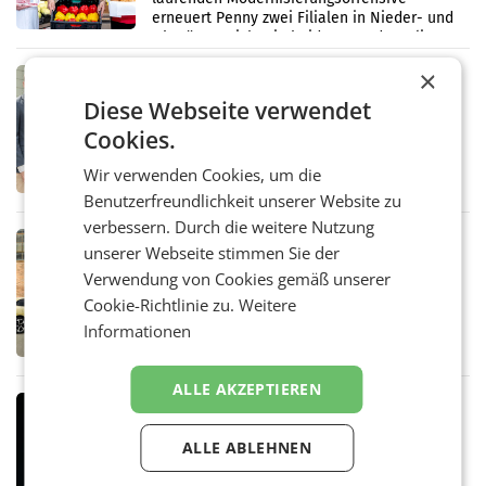
erneuert Penny zwei Filialen in Nieder- und
Oberösterreich. Die beiden Standorte liegen
in Haag sowie im rund
×
RETAIL
Alles bereit für den Wechsel: Jürgen
Diese Webseite verwendet
Albrecht setzt ab 1.1.2027 auf Adeg
Cookies.
WIENER NEUDORF. – Die geplante
Zusammenarbeit zwischen Adeg und dem
Wir verwenden Cookies, um die
Vorarlberger Kaufmann Jürgen Albrecht ist
kartellrechtlich freigegeben: Die
Benutzerfreundlichkeit unserer Website zu
Bundeswettbewerbsbehörde und der
verbessern. Durch die weitere Nutzung
Bundeskartellanwalt
MOBILITY BUSINESS
unserer Webseite stimmen Sie der
Rekordergebnis im Juli: Leapmotor
Verwendung von Cookies gemäß unserer
verdoppelt Auslieferungen und
Cookie-Richtlinie zu.
Weitere
überschreitet die 100.000er-Marke
– Im Juli 2026 erreichte Leapmotor einen
Informationen
wichtigen Meilenstein und lieferte weltweit
101.267 Fahrzeuge aus, womit sich das
Ergebnis gegenüber Juli 2025 mehr als
ALLE AKZEPTIEREN
verdoppelte (+102
MARKETING & MEDIA
Stiftungsrat Lederer wehrt sich in
ALLE ABLEHNEN
den SN gegen Vorwürfe
Mehrere Themen beschäftigen derzeit den