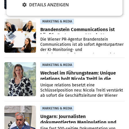
ORF. Am Dienstag soll im Stiftungsrat über
DETAILS ANZEIGEN
die vom neuen ORF-Chef Clemens Pig
vorgeschlagenen Besetzungen für die
Direktionen abgestimmt werden.
MARKETING & MEDIA
Brandenstein Communications ist
künftig Partner von OtterlyAI
Die Wiener PR-Agentur Brandenstein
Communications ist ab sofort Agenturpartner
der KI-Monitoring- und
Optimierungsplattform OtterlyAI. Damit baut
die Agentur ihr Leistungsportfolio
MARKETING & MEDIA
Wechsel im Führungsteam: Unique
relations holt Nicola Treitl in die
Geschäftsleitung
Unique relations besetzt eine
Schlüsselposition neu: Nicola Treitl verstärkt
ab sofort die Geschäftsleitung der Wiener
PR-Agentur an der Seite von Josef Kalina und
Anna Kalina-Mahr.
MARKETING & MEDIA
Ungarn: Journalisten
dokumentierten Manipulation und
Zensur
Eine fast 500-seitige Dokumentation von