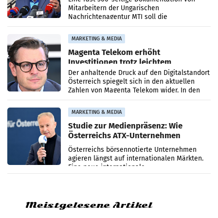
Mitarbeitern der Ungarischen
Nachrichtenagentur MTI soll die
systematische Nachrichten-Manipulation und
Zensur bei der Agentur während der Zeit
MARKETING & MEDIA
Magenta Telekom erhöht
Investitionen trotz leichtem
Umsatzrückgang
Der anhaltende Druck auf den Digitalstandort
Österreich spiegelt sich in den aktuellen
Zahlen von Magenta Telekom wider. In den
ersten sechs Monaten des laufenden Jahres
verzeichnete
MARKETING & MEDIA
Studie zur Medienpräsenz: Wie
Österreichs ATX-Unternehmen
international wahrgenommen
Österreichs börsennotierte Unternehmen
werden
agieren längst auf internationalen Märkten.
Eine neue internationale
Medienresonanzanalyse untersucht die
weltweite Berichterstattung über
Meistgelesene Artikel