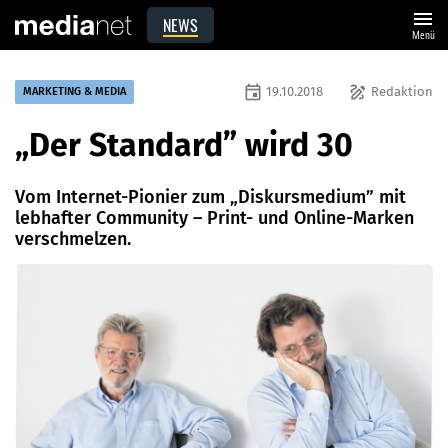
menu
NEWS
Menü
event
draw
19.10.2018
Redaktion
MARKETING & MEDIA
„Der Standard” wird 30
Vom Internet-Pionier zum „Diskursmedium” mit
lebhafter ­Community – Print- und Online-Marken
verschmelzen.