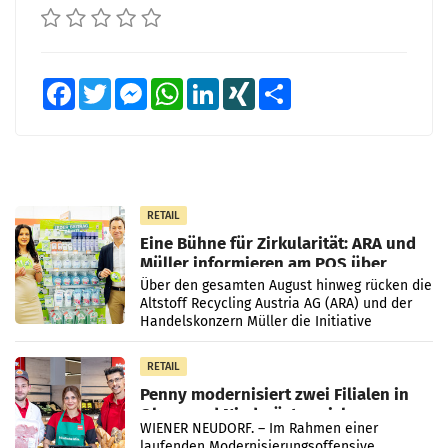
Facebook
Twitter
Messenger
WhatsApp
LinkedIn
XING
Teilen
RETAIL
Eine Bühne für Zirkularität: ARA und
Müller informieren am POS über
Kreislauffähigkeit
Über den gesamten August hinweg rücken die
Altstoff Recycling Austria AG (ARA) und der
Handelskonzern Müller die Initiative
„Kreislauf-Helden“ in allen österreichischen
Müller-Filialen
RETAIL
Penny modernisiert zwei Filialen in
Ober- und Niederösterreich
WIENER NEUDORF. – Im Rahmen einer
laufenden Modernisierungsoffensive