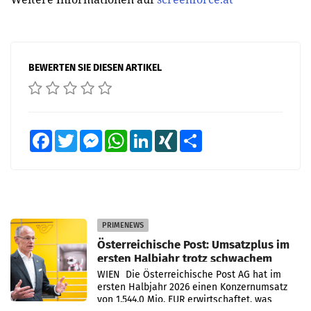
BEWERTEN SIE DIESEN ARTIKEL
Facebook
Twitter
Messenger
WhatsApp
LinkedIn
XING
Teilen
PRIMENEWS
Österreichische Post: Umsatzplus im
ersten Halbjahr trotz schwachem
Briefgeschäft
WIEN Die Österreichische Post AG hat im
ersten Halbjahr 2026 einen Konzernumsatz
von 1.544,0 Mio. EUR erwirtschaftet, was