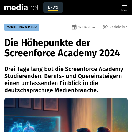
menu
NEWS
Menü
event
draw
17.04.2024
Redaktion
MARKETING & MEDIA
Die Höhepunkte der
Screenforce Academy 2024
Drei Tage lang bot die Screenforce Academy
Studierenden, Berufs- und Quereinsteigern
einen umfassenden Einblick in die
deutschsprachige Medienbranche.