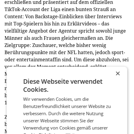
erschließen und präsentiert auf dem offiziellen
TikTok-Account der Liga einen bunten Strauß an
Content: Von Backstage-Einblicken über Interviews
mit Top-Spielern bis hin zu Erklärvideos – das
vielfältige Angebot der Agentur spricht sowohl junge
Männer als auch Frauen gleichermaßen an. Die
Zielgruppe: Zuschauer, welche bisher wenig
Berührungspunkte mit der NFL hatten, jedoch sport-
oder entertainmentaffin sind. Um diese abzuholen, sei
vor allem der Moment entscheidend, erklärt
×
Maximilian Wolf, Head of Business Development bei
Diese Webseite verwendet
Enkime. Es gilt, zum Zeitpunkt des Spielstarts
relevante Inhalte zu liefern, um die Suchanfragen zu
Cookies.
bedienen und das Interesse zu fördern.
Wir verwenden Cookies, um die
100 Prozent digital fernsehen mit Pluto TV
Benutzerfreundlichkeit unserer Website zu
verbessern. Durch die weitere Nutzung
Zum zehnjährigen Firmenjubiläum kann Pluto TV mit
unserer Webseite stimmen Sie der
beeindruckenden Zahlen aufwarten: Über eine
Verwendung von Cookies gemäß unserer
Milliarde US-Dollar an globalen Werbeeinnahmen