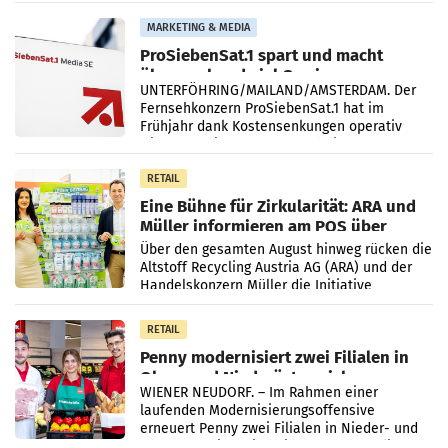
einem Plus von 3,8 Prozent gegenüber dem
Vergleichszeitraum
MARKETING & MEDIA
ProSiebenSat.1 spart und macht
überraschend viel Gewinn
UNTERFÖHRING/MAILAND/AMSTERDAM. Der
Fernsehkonzern ProSiebenSat.1 hat im
Frühjahr dank Kostensenkungen operativ
wieder Gewinn gemacht und die
Markterwartung deutlich übertroffen.
RETAIL
Eine Bühne für Zirkularität: ARA und
Müller informieren am POS über
Kreislauffähigkeit
Über den gesamten August hinweg rücken die
Altstoff Recycling Austria AG (ARA) und der
Handelskonzern Müller die Initiative
„Kreislauf-Helden“ in allen österreichischen
Müller-Filialen
RETAIL
Penny modernisiert zwei Filialen in
Ober- und Niederösterreich
WIENER NEUDORF. – Im Rahmen einer
laufenden Modernisierungsoffensive
erneuert Penny zwei Filialen in Nieder- und
Oberösterreich. Die beiden Standorte liegen