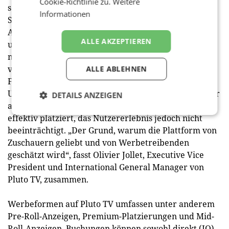
Cookie-Richtlinie zu.
Weitere
sowie 80 Millionen Nutzer positionieren das
Informationen
Streamingportal als weltweit führenden FAST (Free
Ad-Supported Streaming TV) Service. Das Angebot
ALLE AKZEPTIEREN
umfasst dabei mehr als 200 kostenlose originale und
markeneigene Kanäle, die in über 35 Ländern
verfügbar sind. Hinzu kommen tausende Filme und
ALLE ABLEHNEN
Fernsehsendungen, die für ein abwechslungsreiches
Unterhaltungserlebnis sorgen. Möglich macht dies vor
DETAILS ANZEIGEN
allem eine Werbestruktur, welche Anzeigen zwar
effektiv platziert, das Nutzererlebnis jedoch nicht
beeinträchtigt. „Der Grund, warum die Plattform von
Zuschauern geliebt und von Werbetreibenden
geschätzt wird“, fasst Olivier Jollet, Executive Vice
President und International General Manager von
Pluto TV, zusammen.
Werbeformen auf Pluto TV umfassen unter anderem
Pre-Roll-Anzeigen, Premium-Platzierungen und Mid-
Roll-Anzeigen. Buchungen können sowohl direkt (IO)