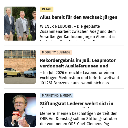
in Haag sowie im rund
RETAIL
Alles bereit für den Wechsel: Jürgen
Albrecht setzt ab 1.1.2027 auf Adeg
WIENER NEUDORF. – Die geplante
Zusammenarbeit zwischen Adeg und dem
Vorarlberger Kaufmann Jürgen Albrecht ist
kartellrechtlich freigegeben: Die
Bundeswettbewerbsbehörde und der
Bundeskartellanwalt
MOBILITY BUSINESS
Rekordergebnis im Juli: Leapmotor
verdoppelt Auslieferungen und
überschreitet die 100.000er-Marke
– Im Juli 2026 erreichte Leapmotor einen
wichtigen Meilenstein und lieferte weltweit
101.267 Fahrzeuge aus, womit sich das
Ergebnis gegenüber Juli 2025 mehr als
verdoppelte (+102
MARKETING & MEDIA
Stiftungsrat Lederer wehrt sich in
den SN gegen Vorwürfe
Mehrere Themen beschäftigen derzeit den
ORF. Am Dienstag soll im Stiftungsrat über
die vom neuen ORF-Chef Clemens Pig