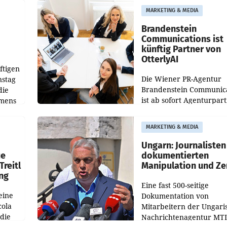
aus, womit sich das Erge
MARKETING & MEDIA
gegenüber Juli 2025 meh
örde
verdoppelte (+102
walt
Brandenstein
Communications ist
künftig Partner von
OtterlyAI
ftigen
Die Wiener PR-Agentur
nstag
Brandenstein Communica
die
ist ab sofort Agenturpar
emens
der KI-Monitoring- und
Optimierungsplattform
MARKETING & MEDIA
OtterlyAI. Damit baut di
Agentur ihr Leistungspor
Ungarn: Journalisten
ue
dokumentierten
Treitl
Manipulation und Ze
ung
Eine fast 500-seitige
eine
Dokumentation von
cola
Mitarbeitern der Ungari
 die
Nachrichtenagentur MTI 