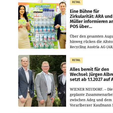
RETAIL
von 3,8 Prozent gegenüb
dem Vergleichszeitraum
Eine Bühne für
Zirkularität: ARA und
Müller informieren a
POS über
Kreislauffähigkeit
Über den gesamten Augu
hinweg rücken die Altsto
Recycling Austria AG (AR
und der Handelskonzern
Müller die Initiative „Krei
RETAIL
Helden“ in allen
österreichischen Müller-F
Alles bereit für den
Wechsel: Jürgen Albr
setzt ab 1.1.2027 auf
WIENER NEUDORF. – Die
geplante Zusammenarbei
zwischen Adeg und dem
Vorarlberger Kaufmann 
Albrecht ist kartellrechtl