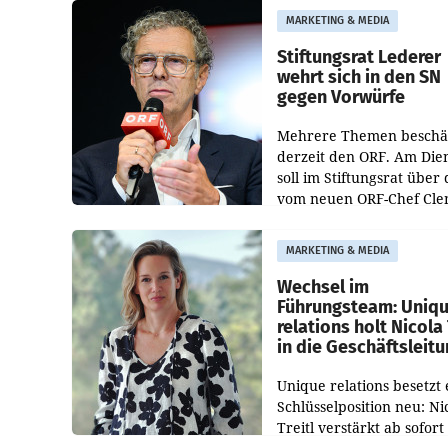
freigegeben: Die
MARKETING & MEDIA
Bundeswettbewerbsbeh
und der Bundeskartellan
Stiftungsrat Lederer
wehrt sich in den SN
gegen Vorwürfe
Mehrere Themen beschä
derzeit den ORF. Am Die
soll im Stiftungsrat über 
vom neuen ORF-Chef Cl
Pig vorgeschlagenen
Besetzungen für die
MARKETING & MEDIA
Direktionen abgestimmt
werden.
Wechsel im
Führungsteam: Uniq
relations holt Nicola 
in die Geschäftsleit
Unique relations besetzt 
Schlüsselposition neu: Ni
Treitl verstärkt ab sofort