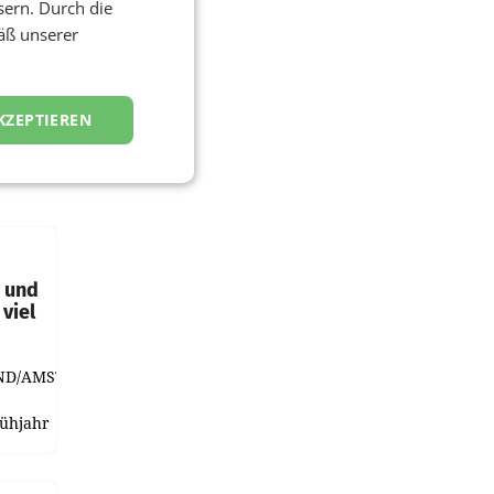
sern. Durch die
äß unserer
KZEPTIEREN
t und
viel
ND/AMSTERDAM.
rühjahr