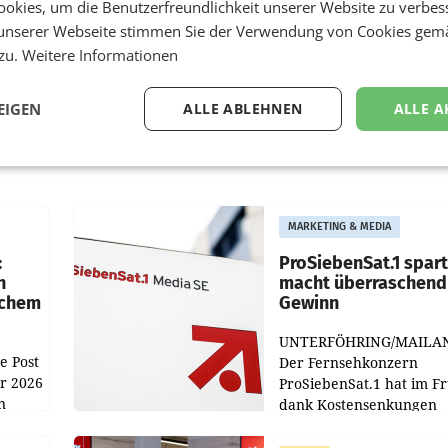
okies, um die Benutzerfreundlichkeit unserer Website zu verbes
unserer Webseite stimmen Sie der Verwendung von Cookies gem
 zu.
Weitere Informationen
EIGEN
ALLE ABLEHNEN
ALLE A
MARKETING & MEDIA
:
ProSiebenSat.1 spar
n
macht überraschend 
achem
Gewinn
UNTERFÖHRING/MAILA
e Post
Der Fernsehkonzern
hr 2026
ProSiebenSat.1 hat im F
n
dank Kostensenkungen
operativ wieder Gewinn
m Plus
gemacht und die