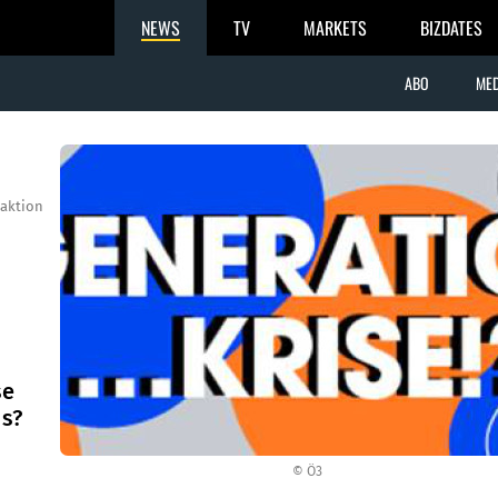
NEWS
TV
MARKETS
BIZDATES
ABO
MED
aktion
se
us?
© Ö3