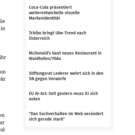
Coca-Cola präsentiert
weiterentwickelte visuelle
Markenidentität
die
 in
Tchibo bringt Ube-Trend nach
Österreich
McDonald’s baut neues Restaurant in
ihr
Waidhofen/Ybbs
von
Stiftungsrat Lederer wehrt sich in den
ekt
SN gegen Vorwürfe
EU AI-Act: Seit gestern muss KI sich
outen
"Das Suchverhalten im Web verändert
en
sich gerade stark"
zur
und