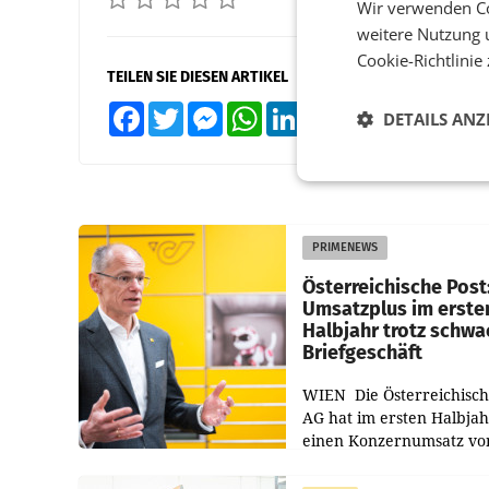
Wir verwenden Co
weitere Nutzung 
Cookie-Richtlinie
TEILEN SIE DIESEN ARTIKEL
Facebook
Twitter
Messenger
WhatsApp
LinkedIn
XING
Teilen
DETAILS ANZ
PRIMENEWS
Österreichische Post
Umsatzplus im erste
Halbjahr trotz schw
Briefgeschäft
WIEN Die Österreichisch
AG hat im ersten Halbja
einen Konzernumsatz vo
1.544,0 Mio. EUR
erwirtschaftet, was eine