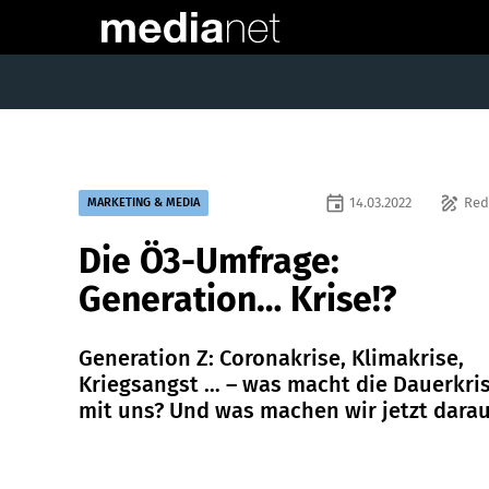
event
draw
14.03.2022
Red
MARKETING & MEDIA
Die Ö3-Umfrage:
Generation… Krise!?
Generation Z: Coronakrise, Klimakrise,
Kriegsangst … – was macht die Dauerkri
mit uns? Und was machen wir jetzt dara