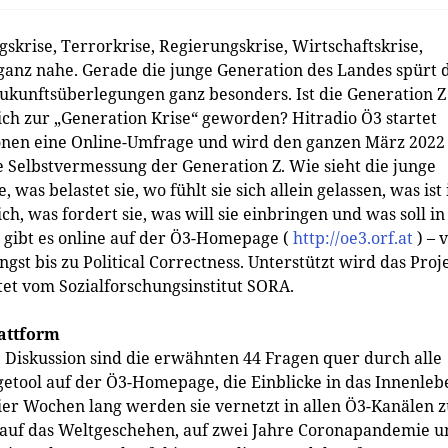
gskrise, Terrorkrise, Regierungskrise, Wirtschaftskrise,
 ganz nahe. Gerade die junge Generation des Landes spürt 
ukunftsüberlegungen ganz besonders. Ist die Generation Z
ch zur „Generation Krise“ geworden? Hitradio Ö3 startet
ionen eine Online-Umfrage und wird den ganzen März 2022
e Selbstvermessung der Generation Z. Wie sieht die junge
 was belastet sie, wo fühlt sie sich allein gelassen, was ist 
ch, was fordert sie, was will sie einbringen und was soll in
gibt es online auf der Ö3-Homepage (
http://oe3.orf.at
) – 
t bis zu Political Correctness. Unterstützt wird das Proj
tet vom Sozialforschungsinstitut SORA.
lattform
e Diskussion sind die erwähnten 44 Fragen quer durch alle
etool auf der Ö3-Homepage, die Einblicke in das Innenleb
ier Wochen lang werden sie vernetzt in allen Ö3-Kanälen 
on auf das Weltgeschehen, auf zwei Jahre Coronapandemie 