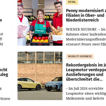
RETAIL
er
Markterwartung deutlic
übertroffen.
Penny modernisiert 
Filialen in Ober- und
m
Niederösterreich
WIENER NEUDORF. – Im
st
Rahmen einer laufenden
ff
Modernisierungsoffensiv
A)
erneuert Penny zwei Fili
Nieder- und Oberösterre
slauf-
Die beiden Standorte lie
MOBILITY BUSINESS
Haag sowie im rund
ilialen
Rekordergebnis im Ju
echt
Leapmotor verdoppe
 Adeg
Auslieferungen und
überschreitet die
100.000er-Marke
– Im Juli 2026 erreichte
t
Leapmotor einen wichti
Meilenstein und lieferte
Jürgen
weltweit 101.267 Fahrze
ich