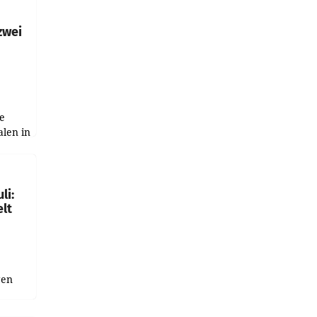
h
zwei
e
alen in
ich.
gen in
li:
lt
gen
uge