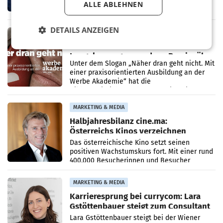
ALLE ABLEHNEN
den Rivalen Paramount wird noch lange in
der Schwebe bleiben. Eine Richterin setzte
den Prozess zu
DETAILS ANZEIGEN
MARKETING & MEDIA
Werbe Akademie startet neue
Imagekampagne rund um Praxisnähe
Unter dem Slogan „Näher dran geht nicht. Mit
einer praxisorientierten Ausbildung an der
Werbe Akademie“ hat die
Bildungseinrichtung des WIFI Wien eine neue
Imagekampagne gestartet.
MARKETING & MEDIA
Halbjahresbilanz cine.ma:
Österreichs Kinos verzeichnen
400.000 Besucher mehr
Das österreichische Kino setzt seinen
positiven Wachstumskurs fort. Mit einer rund
400.000 Besucherinnen und Besucher
höheren Nettoreichweite im ersten Halbjahr
2026 gegenüber dem
MARKETING & MEDIA
Karrieresprung bei currycom: Lara
Gstöttenbauer steigt zum Consultant
auf
Lara Gstöttenbauer steigt bei der Wiener