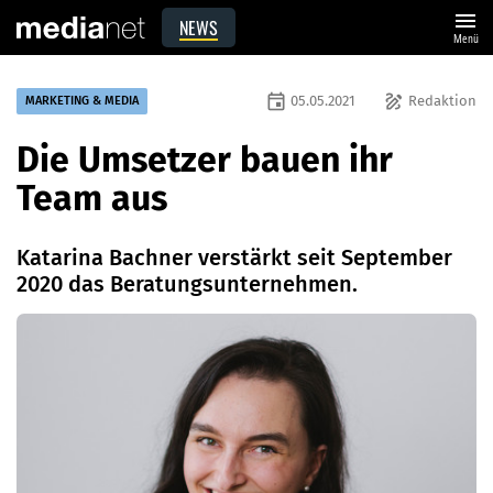
menu
NEWS
Menü
event
draw
05.05.2021
Redaktion
MARKETING & MEDIA
Die Umsetzer bauen ihr
Team aus
Katarina Bachner verstärkt seit September
2020 das Beratungsunternehmen.