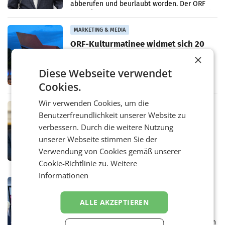
abberufen und beurlaubt worden. Der ORF
bestätigte gegenüber der APA entsprechende
Medienberichte.
MARKETING & MEDIA
ORF-Kulturmatinee widmet sich 20
Jahren Grafenegg Festival und Peter
×
Simonischek
Am Sonntag, dem 9. August 2026, begleitet
Diese Webseite verwendet
Lillian Moschen das Publikum ab 9.05 Uhr
durch die ORF-„Kulturmatinee“. Die Sendung
Cookies.
startet mit der Dokumentation „20 Jahre
Grafenegg
Wir verwenden Cookies, um die
MARKETING & MEDIA
Benutzerfreundlichkeit unserer Website zu
APA-Comm-Ranking: Christian
verbessern. Durch die weitere Nutzung
Stocker mit höchster Medienpräsenz
unserer Webseite stimmen Sie der
im Juli
Das APA-Comm-Politik-Ranking untersucht
monatlich die Berichterstattung von zwölf
Verwendung von Cookies gemäß unserer
österreichischen Tageszeitungen und
Cookie-Richtlinie zu.
Weitere
analysiert, welche Politikerinnen und
Informationen
Politiker Österreichs die
MARKETING & MEDIA
Prozess zu Warner-Übernahme erst
ALLE AKZEPTIEREN
im März 2027
LOS ANGELES Die geplante Übernahme des
Hollywood-Urgesteins Warner Brothers durch