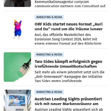
Kommunikationsagentur currycom
communication partners zum Consultant auf.
Die 27-jährige Beraterin betreut Kundinnen
und Kunden in den Bereichen
MARKETING & MEDIA
ORF Kids startet neues Format „Auri
und Du“ rund um die Träume junger
Menschen
Auri, das offizielle Maskottchen des
Eurovision Song Contest 2026, kehrt mit
einem eigenen Format auf den Bildschirm
zurück. In der neuen Sendung „Auri und Du“
bei ORF Kids steht
MARKETING & MEDIA
Two Sides kämpft erfolgreich gegen
irreführende Umweltbotschaften
beim Papiereinsatz
Seit mehr als einem Jahrzehnt setzt sich die
„Anti-Greenwash“-Kampagne der Initiative
Two Sides gegen irreführende
Umweltaussagen bei Papierkommunikation
und papierbasierten Verpackungen
MARKETING & MEDIA
Austrian Leading Sights präsentiert
sich mit neuer Markenpräsenz am
Flughafen Wien
Austrian Leading Sights präsentiert sich ab