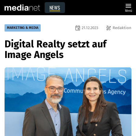
menu
NEWS
Menü
event
draw
21.12.2023
Redaktion
MARKETING & MEDIA
Digital Realty setzt auf
Image Angels