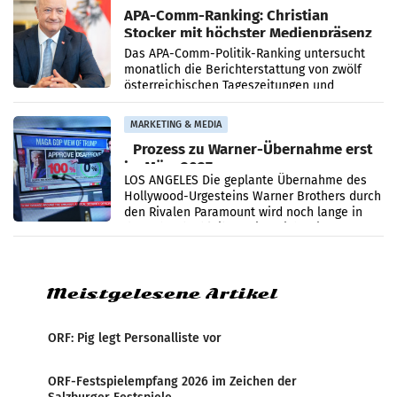
APA-Comm-Ranking: Christian
Stocker mit höchster Medienpräsenz
im Juli
Das APA-Comm-Politik-Ranking untersucht
monatlich die Berichterstattung von zwölf
österreichischen Tageszeitungen und
analysiert, welche Politikerinnen und
Politiker Österreichs die
MARKETING & MEDIA
Prozess zu Warner-Übernahme erst
im März 2027
LOS ANGELES Die geplante Übernahme des
Hollywood-Urgesteins Warner Brothers durch
den Rivalen Paramount wird noch lange in
der Schwebe bleiben. Eine Richterin setzte
den Prozess zu
Meistgelesene Artikel
ORF: Pig legt Personalliste vor
ORF-Festspielempfang 2026 im Zeichen der