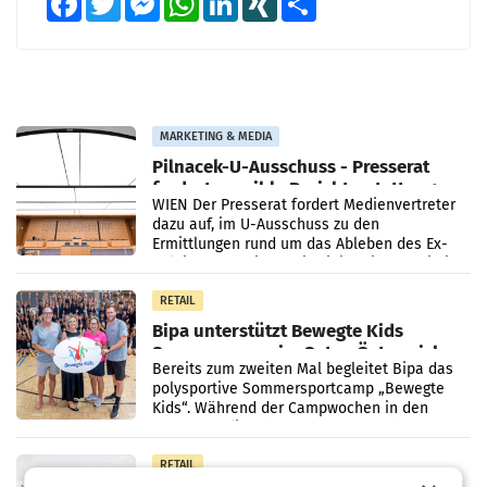
MARKETING & MEDIA
Pilnacek-U-Ausschuss - Presserat
fordert sensible Berichterstattung
WIEN Der Presserat fordert Medienvertreter
dazu auf, im U-Ausschuss zu den
Ermittlungen rund um das Ableben des Ex-
Sektionschefs im Justizministerium, Christian
Pilnacek, auf sensible
RETAIL
Bipa unterstützt Bewegte Kids
Sommercamps im Osten Österreichs
Bereits zum zweiten Mal begleitet Bipa das
polysportive Sommersportcamp „Bewegte
Kids“. Während der Campwochen in den
Monaten Juli und August versorgt das
Unternehmen Kinder sowie
RETAIL