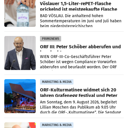
Vöslauer 1,5-Liter-rePET-Flasche
prickelnd ist meistgekaufte Flasche
Österreichs
BAD VÖSLAU. Die anhaltend hohen
Sommertemperaturen im Juni und Juli haben
beim niederösterreichischen
Getränkehersteller Vöslauer zu deutlichen
Absatzzuwächsen geführt. Während
PRIMENEWS
ORF III: Peter Schöber abberufen und
beurlaubt
WIEN ORF-III-Co-Geschäftsführer Peter
Schöber ist wegen Compliance-Vorwürfen
abberufen und beurlaubt worden. Der ORF
bestätigte gegenüber der APA entsprechende
Medienberichte.
MARKETING & MEDIA
ORF-Kulturmatinee widmet sich 20
Jahren Grafenegg Festival und Peter
Simonischek
Am Sonntag, dem 9. August 2026, begleitet
Lillian Moschen das Publikum ab 9.05 Uhr
durch die ORF-„Kulturmatinee“. Die Sendung
startet mit der Dokumentation „20 Jahre
Grafenegg
MARKETING & MEDIA