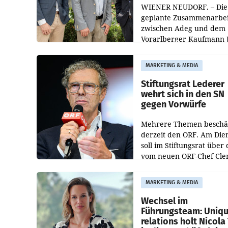
WIENER NEUDORF. – Die
geplante Zusammenarbei
zwischen Adeg und dem
Vorarlberger Kaufmann 
Albrecht ist kartellrechtl
freigegeben: Die
MARKETING & MEDIA
Bundeswettbewerbsbeh
und der Bundeskartellan
Stiftungsrat Lederer
wehrt sich in den SN
gegen Vorwürfe
Mehrere Themen beschä
derzeit den ORF. Am Die
soll im Stiftungsrat über 
vom neuen ORF-Chef Cl
Pig vorgeschlagenen
Besetzungen für die
MARKETING & MEDIA
Direktionen abgestimmt
werden.
Wechsel im
Führungsteam: Uniq
relations holt Nicola 