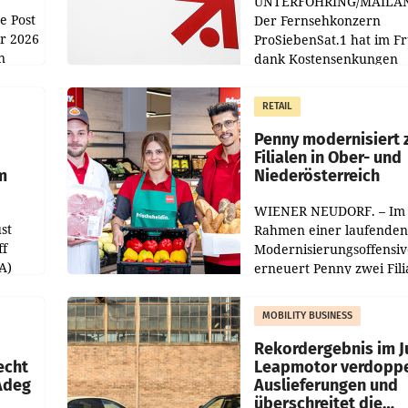
UNTERFÖHRING/MAILA
e Post
Der Fernsehkonzern
hr 2026
ProSiebenSat.1 hat im F
n
dank Kostensenkungen
operativ wieder Gewinn
m Plus
gemacht und die
RETAIL
er
Markterwartung deutlic
übertroffen.
Penny modernisiert 
Filialen in Ober- und
m
Niederösterreich
WIENER NEUDORF. – Im
st
Rahmen einer laufenden
ff
Modernisierungsoffensiv
A)
erneuert Penny zwei Fili
Nieder- und Oberösterre
slauf-
Die beiden Standorte lie
MOBILITY BUSINESS
Haag sowie im rund
ilialen
Rekordergebnis im Ju
echt
Leapmotor verdoppe
 Adeg
Auslieferungen und
überschreitet die