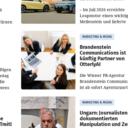
100.000er-Marke
– Im Juli 2026 erreichte
t
Leapmotor einen wichti
Meilenstein und lieferte
Jürgen
weltweit 101.267 Fahrze
ich
aus, womit sich das Erge
MARKETING & MEDIA
gegenüber Juli 2025 meh
örde
verdoppelte (+102
walt
Brandenstein
Communications ist
künftig Partner von
OtterlyAI
ftigen
Die Wiener PR-Agentur
nstag
Brandenstein Communica
die
ist ab sofort Agenturpar
emens
der KI-Monitoring- und
Optimierungsplattform
MARKETING & MEDIA
OtterlyAI. Damit baut di
Agentur ihr Leistungspor
Ungarn: Journalisten
ue
dokumentierten
Treitl
Manipulation und Ze