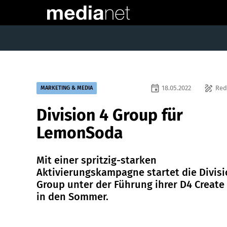
event
draw
18.05.2022
Red
MARKETING & MEDIA
Division 4 Group für
LemonSoda
Mit einer spritzig-starken
Aktivierungskampagne startet die Divisi
Group unter der Führung ihrer D4 Create
in den Sommer.