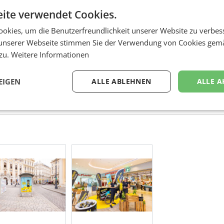
er anderem LemonSoda Zero ohne Zucker und MojitoSoda, 
ite verwendet Cookies.
Zitronensaft und Minz-Geschmack. In der Schweiz werden d
okies, um die Benutzerfreundlichkeit unserer Website zu verbes
e Produkte von diversen Detaillisten direkt importiert
unserer Webseite stimmen Sie der Verwendung von Cookies gem
 zu.
Weitere Informationen
EIGEN
ALLE ABLEHNEN
ALLE A