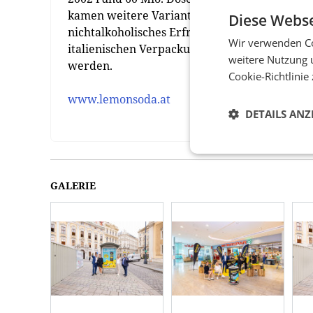
kamen weitere Varianten auf den Markt, unt
Diese Webse
nichtalkoholisches Erfrischungsgetränk mit 
Wir verwenden Co
italienischen Verpackungen beibehalten, da di
weitere Nutzung 
werden.
Cookie-Richtlinie
www.lemonsoda.at
DETAILS ANZ
GALERIE