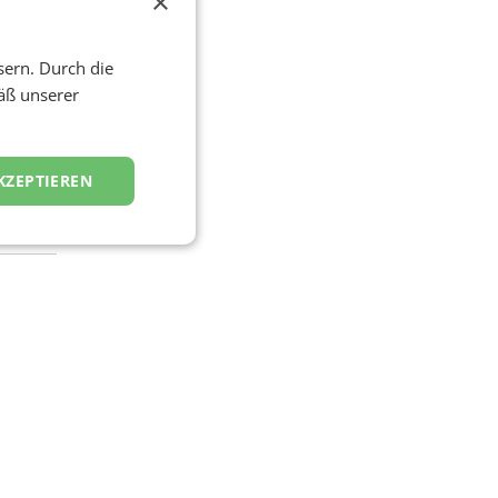
×
ein
ie
sern. Durch die
äß unserer
KZEPTIEREN