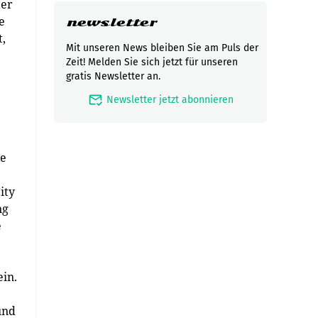
ter
e
newsletter
t,
Mit unseren News bleiben Sie am Puls der
Zeit! Melden Sie sich jetzt für unseren
gratis Newsletter an.
mark_email_read
Newsletter jetzt abonnieren
be
ity
ng
e
ein.
und