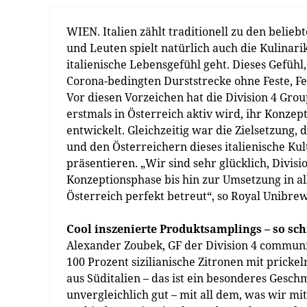
WIEN. Italien zählt traditionell zu den beli
und Leuten spielt natürlich auch die Kulinar
italienische Lebensgefühl geht. Dieses Gefühl
Corona-bedingten Durststrecke ohne Feste, Fei
Vor diesen Vorzeichen hat die Division 4 Gro
erstmals in Österreich aktiv wird, ihr Konz
entwickelt. Gleichzeitig war die Zielsetzung,
und den Österreichern dieses italienische Ku
präsentieren. „Wir sind sehr glücklich, Divisi
Konzeptionsphase bis hin zur Umsetzung in a
Österreich perfekt betreut“, so Royal Unibr
Cool inszenierte Produktsamplings – so sc
Alexander Zoubek, GF der Division 4 commun
100 Prozent sizilianische Zitronen mit prick
aus Süditalien – das ist ein besonderes Gesch
unvergleichlich gut – mit all dem, was wir m