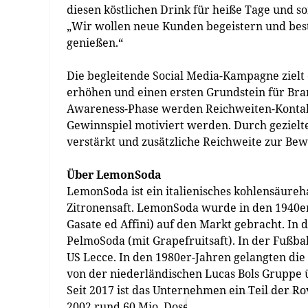
diesen köstlichen Drink für heiße Tage und s
„Wir wollen neue Kunden begeistern und bes
genießen.“
Die begleitende Social Media-Kampagne zielt 
erhöhen und einen ersten Grundstein für Bran
Awareness-Phase werden Reichweiten-Kontakt
Gewinnspiel motiviert werden. Durch gezielte
verstärkt und zusätzliche Reichweite zur Bew
Über LemonSoda
LemonSoda ist ein italienisches kohlensäureh
Zitronensaft. LemonSoda wurde in den 1940er
Gasate ed Affini) auf den Markt gebracht. In
PelmoSoda (mit Grapefruitsaft). In der Fußba
US Lecce. In den 1980er-Jahren gelangten die
von der niederländischen Lucas Bols Grupp
Seit 2017 ist das Unternehmen ein Teil der Ro
2002 rund 60 Mio. Dosen abgefüllt wurden. Se