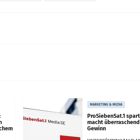
MARKETING & MEDIA
:
ProSiebenSat.1 spar
n
macht überraschend 
achem
Gewinn