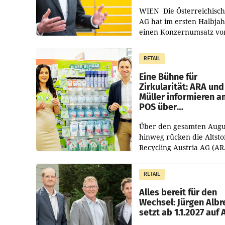
WIEN Die Österreichisch
AG hat im ersten Halbja
einen Konzernumsatz vo
1.544,0 Mio. EUR
erwirtschaftet, was eine
RETAIL
von 3,8 Prozent gegenüb
dem Vergleichszeitraum
Eine Bühne für
Zirkularität: ARA und
Müller informieren a
POS über
Kreislauffähigkeit
Über den gesamten Augu
hinweg rücken die Altsto
Recycling Austria AG (AR
und der Handelskonzern
Müller die Initiative „Krei
RETAIL
Helden“ in allen
österreichischen Müller-F
Alles bereit für den
Wechsel: Jürgen Albr
setzt ab 1.1.2027 auf