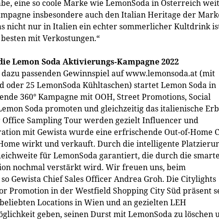
abe, eine so coole Marke wie LemonSoda in Österreich wei
Kampagne insbesondere auch den Italian Heritage der Mark
nicht nur in Italien ein echter sommerlicher Kultdrink is
m besten mit Verkostungen.“
 – die Lemon Soda Aktivierungs-Kampagne 2022
m dazu passenden Gewinnspiel auf www.lemonsoda.at (mit
d oder 25 LemonSoda Kühltaschen) startet Lemon Soda in
hende 360° Kampagne mit OOH, Street Promotions, Social
Lemon Soda promoten und gleichzeitig das italienische Er
Office Sampling Tour werden gezielt Influencer und
ation mit Gewista wurde eine erfrischende Out-of-Home C
ome wirkt und verkauft. Durch die intelligente Platzieru
eichweite für LemonSoda garantiert, die durch die smart
on nochmal verstärkt wird. Wir freuen uns, beim
so Gewista Chief Sales Officer Andrea Groh. Die Citylights
or Promotion in der Westfield Shopping City Süd präsent s
 beliebten Locations in Wien und an gezielten LEH
öglichkeit geben, seinen Durst mit LemonSoda zu löschen 