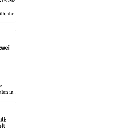
ND/AMSTERDAM.
rühjahr
h
zwei
e
alen in
ich.
gen in
li:
lt