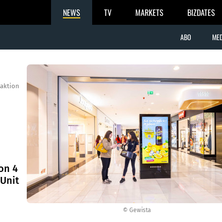
NEWS
TV
MARKETS
BIZDATES
ABO
MED
aktion
on 4
 Unit
© Gewista