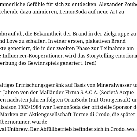
ommerliche Gefühle für sich zu entdecken. Alexander Zoub
tehende dazu animieren, LemonSoda auf neue Art zu
darauf ab, die Bekanntheit der Brand in der Zielgruppe zu
d Love zu schaffen. In einer ersten, plakativen Brand
e generiert, die in der zweiten Phase zur Teilnahme am
 Influencer-Kooperationen wird das Storytelling emotiona
erbung des Gewinnspiels generiert. (red)
altiges Erfrischungsgetränk auf Basis von Mineralwasser 
-Jahren von der Mailänder Firma S.A.G.A. (Società Acque
 den nächsten Jahren folgten OranSoda (mit Orangensaft) u
llsaison 1983/1984 war LemonSoda der offizielle Sponsor d
 Marken zur Aktiengesellschaft Terme di Crodo, die später
e übernommen wurde.
yal Unibrew. Der Abfüllbetrieb befindet sich in Crodo, wo
it 2012 wird das Produkt auch in Sulmona abgefüllt. 2010