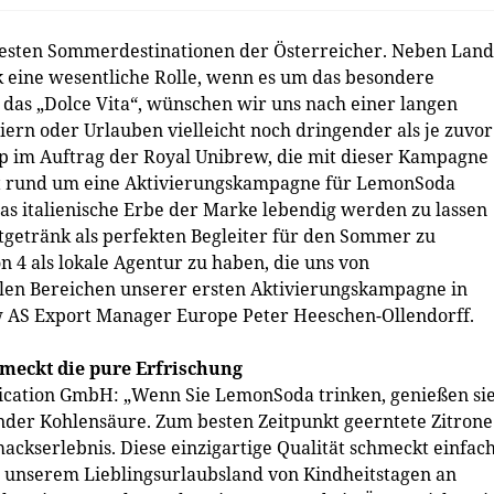
ebtesten Sommerdestinationen der Österreicher. Neben Land
ik eine wesentliche Rolle, wenn es um das besondere
, das „Dolce Vita“, wünschen wir uns nach einer langen
ern oder Urlauben vielleicht noch dringender als je zuvor
up im Auftrag der Royal Unibrew, die mit dieser Kampagne
ept rund um eine Aktivierungskampagne für LemonSoda
 das italienische Erbe der Marke lebendig werden zu lassen
ltgetränk als perfekten Begleiter für den Sommer zu
on 4 als lokale Agentur zu haben, die uns von
llen Bereichen unserer ersten Aktivierungskampagne in
ew AS Export Manager Europe Peter Heeschen-Ollendorff.
hmeckt die pure Erfrischung
ication GmbH: „Wenn Sie LemonSoda trinken, genießen si
elnder Kohlensäure. Zum besten Zeitpunkt geerntete Zitrone
mackserlebnis. Diese einzigartige Qualität schmeckt einfac
it unserem Lieblingsurlaubsland von Kindheitstagen an