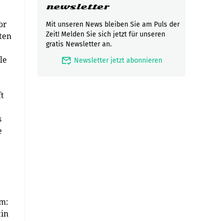
newsletter
or
Mit unseren News bleiben Sie am Puls der
Zeit! Melden Sie sich jetzt für unseren
ten
gratis Newsletter an.
le
mark_email_read
Newsletter jetzt abonnieren
t
s
e
em:
tin