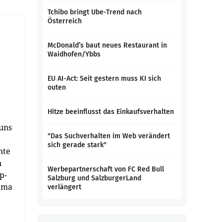
Tchibo bringt Ube-Trend nach
Österreich
McDonald’s baut neues Restaurant in
Waidhofen/Ybbs
EU AI-Act: Seit gestern muss KI sich
outen
Hitze beeinflusst das Einkaufsverhalten
 uns
"Das Suchverhalten im Web verändert
sich gerade stark"
nte
n
Werbepartnerschaft von FC Red Bull
p-
Salzburg und SalzburgerLand
ema
verlängert