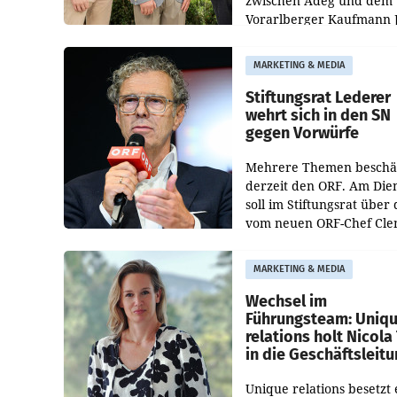
zwischen Adeg und dem
Vorarlberger Kaufmann 
Albrecht ist kartellrechtl
freigegeben: Die
MARKETING & MEDIA
Bundeswettbewerbsbeh
und der Bundeskartellan
Stiftungsrat Lederer
wehrt sich in den SN
gegen Vorwürfe
Mehrere Themen beschä
derzeit den ORF. Am Die
soll im Stiftungsrat über 
vom neuen ORF-Chef Cl
Pig vorgeschlagenen
Besetzungen für die
MARKETING & MEDIA
Direktionen abgestimmt
werden.
Wechsel im
Führungsteam: Uniq
relations holt Nicola 
in die Geschäftsleit
Unique relations besetzt 