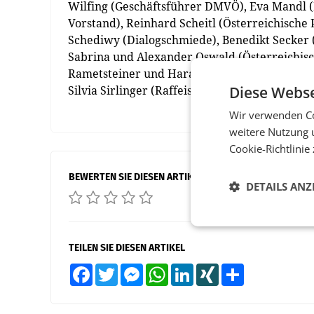
Wilfing (Geschäftsführer DMVÖ), Eva Mandl
Vorstand), Reinhard Scheitl (Österreichisch
Schediwy (Dialogschmiede), Benedikt Secker 
Sabrina und Alexander Oswald (Österreichis
Rametsteiner und Harald Wimmer (FH St. Pölt
Diese Webse
Silvia Sirlinger (Raffeisen Aktuell Versicheru
Wir verwenden Co
weitere Nutzung 
Cookie-Richtlinie
BEWERTEN SIE DIESEN ARTIKEL
DETAILS ANZ
TEILEN SIE DIESEN ARTIKEL
Facebook
Twitter
Messenger
WhatsApp
LinkedIn
XING
Teilen