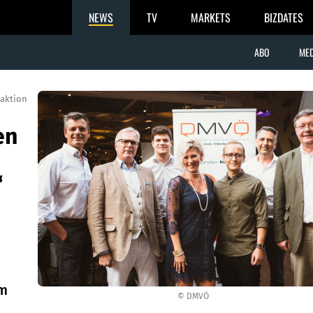
NEWS
TV
MARKETS
BIZDATES
ABO
MED
aktion
en
“
em
© DMVÖ