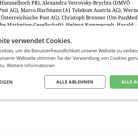
 (Himmelhoch PR), Alexandra Vetrovsky-Brychta (DMVÖ
e Post AG), Marco Harfmann (A1 Telekom Austria AG), Wern
(Österreichische Post AG), Christoph Brenner (Um PanMedi
che Marketing-Gesellschaft), Helmut Kammerzelt, Harald
en), Jürgen Hofer (Horizont) Bernhard Gilly (medianet),
ite verwendet Cookies.
ngsmakler) u.v.m. (red)
okies, um die Benutzerfreundlichkeit unserer Website zu verbes
unserer Webseite stimmen Sie der Verwendung von Cookies gem
 zu.
Weitere Informationen
EIGEN
ALLE ABLEHNEN
ALLE A