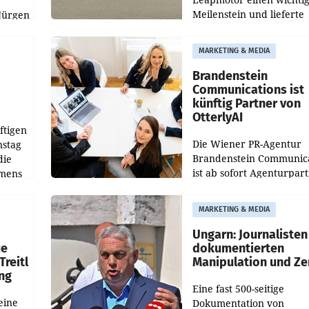
Meilenstein und lieferte
Jürgen
weltweit 101.267 Fahrze
ich
aus, womit sich das Erge
MARKETING & MEDIA
gegenüber Juli 2025 meh
örde
verdoppelte (+102
walt
Brandenstein
Communications ist
künftig Partner von
OtterlyAI
ftigen
Die Wiener PR-Agentur
nstag
Brandenstein Communica
die
ist ab sofort Agenturpar
emens
der KI-Monitoring- und
Optimierungsplattform
MARKETING & MEDIA
OtterlyAI. Damit baut di
Agentur ihr Leistungspor
Ungarn: Journalisten
ue
dokumentierten
Treitl
Manipulation und Ze
ung
Eine fast 500-seitige
eine
Dokumentation von