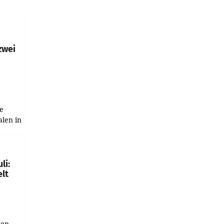
zwei
e
alen in
ich.
gen in
li:
lt
gen