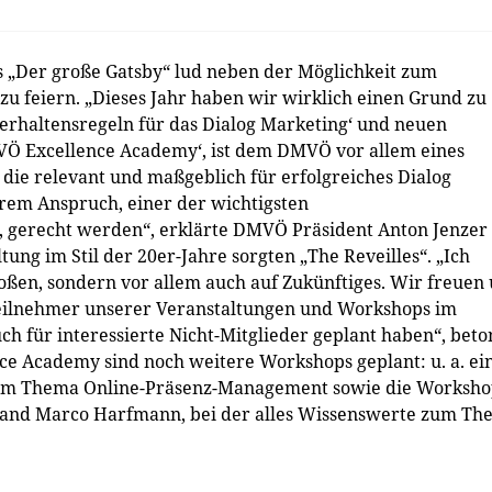
 „Der große Gatsby“ lud neben der Möglichkeit zum
zu feiern. „Dieses Jahr haben wir wirklich einen Grund zu
‚Verhaltensregeln für das Dialog Marketing‘ und neuen
VÖ Excellence Academy‘, ist dem DMVÖ vor allem eines
die relevant und maßgeblich für erfolgreiches Dialog
rem Anspruch, einer der wichtigsten
 gerecht werden“, erklärte DMVÖ Präsident Anton Jenzer
tung im Stil der 20er-Jahre sorgten „The Reveilles“. „Ich
oßen, sondern vor allem auch auf Zukünftiges. Wir freuen
eilnehmer unserer Veranstaltungen und Workshops im
uch für interessierte Nicht-Mitglieder geplant haben“, beto
e Academy sind noch weitere Workshops geplant: u. a. ei
um Thema Online-Präsenz-Management sowie die Worksho
and Marco Harfmann, bei der alles Wissenswerte zum Th