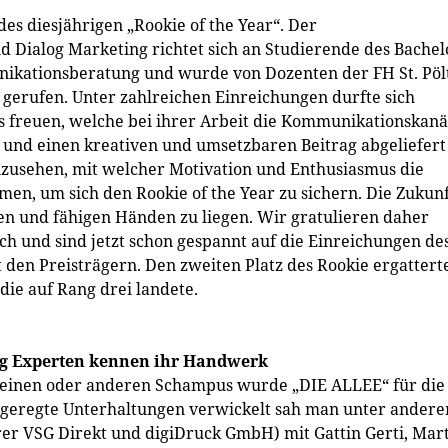
es diesjährigen „Rookie of the Year“. Der
Dialog Marketing richtet sich an Studierende des Bachel
ikationsberatung und wurde von Dozenten der FH St. Pöl
erufen. Unter zahlreichen Einreichungen durfte sich
eis freuen, welche bei ihrer Arbeit die Kommunikationskanä
 und einen kreativen und umsetzbaren Beitrag abgeliefert
tanzusehen, mit welcher Motivation und Enthusiasmus die
n, um sich den Rookie of the Year zu sichern. Die Zukunf
ten und fähigen Händen zu liegen. Wir gratulieren daher
ch und sind jetzt schon gespannt auf die Einreichungen de
t den Preisträgern. Den zweiten Platz des Rookie ergattert
die auf Rang drei landete.
ng Experten kennen ihr Handwerk
m einen oder anderen Schampus wurde „DIE ALLEE“ für die
ngeregte Unterhaltungen verwickelt sah man unter ander
er VSG Direkt und digiDruck GmbH) mit Gattin Gerti, Mar