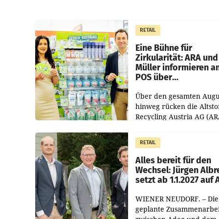
RETAIL
Eine Bühne für
Zirkularität: ARA und
Müller informieren a
POS über
Kreislauffähigkeit
Über den gesamten Augu
hinweg rücken die Altsto
Recycling Austria AG (AR
und der Handelskonzern
Müller die Initiative „Krei
RETAIL
Helden“ in allen
österreichischen Müller-F
Alles bereit für den
Wechsel: Jürgen Albr
setzt ab 1.1.2027 auf
WIENER NEUDORF. – Die
geplante Zusammenarbei