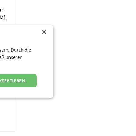
er
a),
×
sern. Durch die
äß unserer
KZEPTIEREN