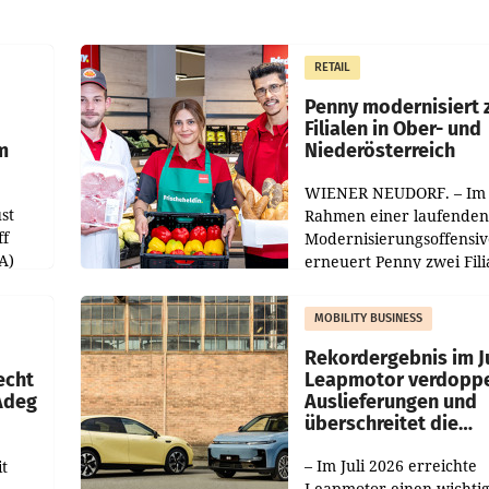
RETAIL
Penny modernisiert 
Filialen in Ober- und
m
Niederösterreich
WIENER NEUDORF. – Im
st
Rahmen einer laufenden
ff
Modernisierungsoffensiv
A)
erneuert Penny zwei Fili
Nieder- und Oberösterre
slauf-
Die beiden Standorte lie
MOBILITY BUSINESS
Haag sowie im rund
ilialen
Rekordergebnis im Ju
echt
Leapmotor verdoppe
 Adeg
Auslieferungen und
überschreitet die
100.000er-Marke
– Im Juli 2026 erreichte
t
Leapmotor einen wichti