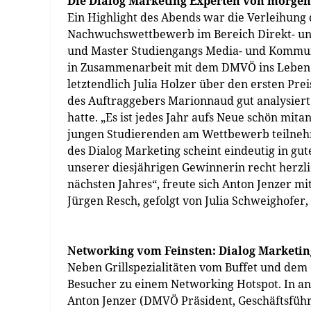
Die Dialog Marketing Experten von morgen
Ein Highlight des Abends war die Verleihung d
Nachwuchswettbewerb im Bereich Direkt- und 
und Master Studiengangs Media- und Kommun
in Zusammenarbeit mit dem DMVÖ ins Leben g
letztendlich Julia Holzer über den ersten Pr
des Auftraggebers Marionnaud gut analysiert
hatte. „Es ist jedes Jahr aufs Neue schön mi
jungen Studierenden am Wettbewerb teilnehme
des Dialog Marketing scheint eindeutig in gu
unserer diesjährigen Gewinnerin recht herzli
nächsten Jahres“, freute sich Anton Jenzer mi
Jürgen Resch, gefolgt von Julia Schweighofer, 
Networking vom Feinsten: Dialog Marketi
Neben Grillspezialitäten vom Buffet und de
Besucher zu einem Networking Hotspot. In a
Anton Jenzer (DMVÖ Präsident, Geschäftsführ