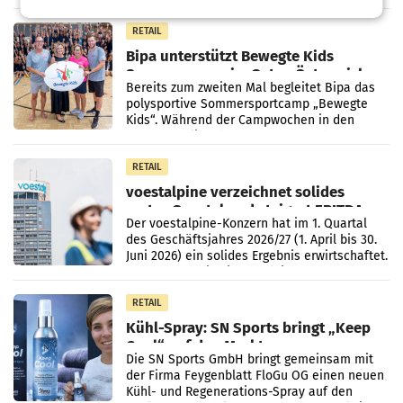
vorgeschlagenen Besetzungen für die
Direktionen abgestimmt werden.
RETAIL
Bipa unterstützt Bewegte Kids
Sommercamps im Osten Österreichs
Bereits zum zweiten Mal begleitet Bipa das
polysportive Sommersportcamp „Bewegte
Kids“. Während der Campwochen in den
Monaten Juli und August versorgt das
Unternehmen Kinder sowie
RETAIL
voestalpine verzeichnet solides
erstes Quartal und steigert EBITDA
Der voestalpine-Konzern hat im 1. Quartal
des Geschäftsjahres 2026/27 (1. April bis 30.
Juni 2026) ein solides Ergebnis erwirtschaftet.
Der Umsatz stieg im Vergleich zur
Vorjahresperiode
RETAIL
Kühl-Spray: SN Sports bringt „Keep
Cool“ auf den Markt
Die SN Sports GmbH bringt gemeinsam mit
der Firma Feygenblatt FloGu OG einen neuen
Kühl- und Regenerations-Spray auf den