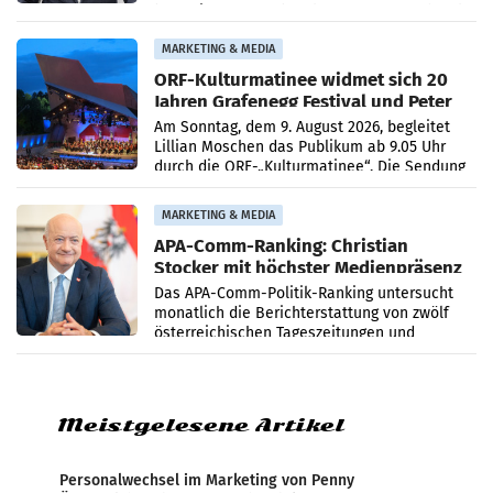
bestätigte gegenüber der APA entsprechende
Medienberichte.
MARKETING & MEDIA
ORF-Kulturmatinee widmet sich 20
Jahren Grafenegg Festival und Peter
Simonischek
Am Sonntag, dem 9. August 2026, begleitet
Lillian Moschen das Publikum ab 9.05 Uhr
durch die ORF-„Kulturmatinee“. Die Sendung
startet mit der Dokumentation „20 Jahre
Grafenegg
MARKETING & MEDIA
APA-Comm-Ranking: Christian
Stocker mit höchster Medienpräsenz
im Juli
Das APA-Comm-Politik-Ranking untersucht
monatlich die Berichterstattung von zwölf
österreichischen Tageszeitungen und
analysiert, welche Politikerinnen und
Politiker Österreichs die
Meistgelesene Artikel
Personalwechsel im Marketing von Penny