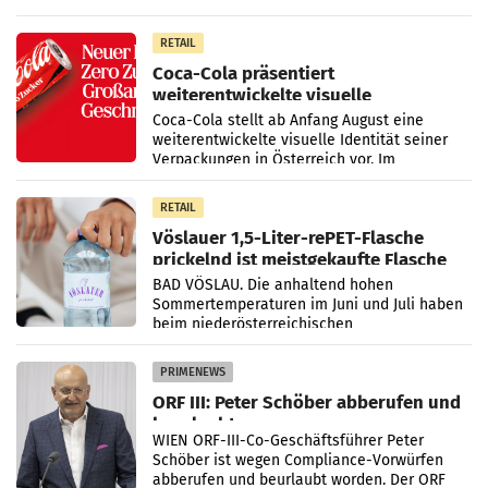
Markt. Das Produkt namens „Keep Cool“ ist zu
100 Prozent
RETAIL
Coca-Cola präsentiert
weiterentwickelte visuelle
Markenidentität
Coca-Cola stellt ab Anfang August eine
weiterentwickelte visuelle Identität seiner
Verpackungen in Österreich vor. Im
Mittelpunkt des Redesigns stehen zentrale
Gestaltungselemente
RETAIL
Vöslauer 1,5-Liter-rePET-Flasche
prickelnd ist meistgekaufte Flasche
Österreichs
BAD VÖSLAU. Die anhaltend hohen
Sommertemperaturen im Juni und Juli haben
beim niederösterreichischen
Getränkehersteller Vöslauer zu deutlichen
Absatzzuwächsen geführt. Während
PRIMENEWS
ORF III: Peter Schöber abberufen und
beurlaubt
WIEN ORF-III-Co-Geschäftsführer Peter
Schöber ist wegen Compliance-Vorwürfen
abberufen und beurlaubt worden. Der ORF