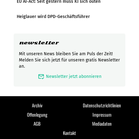
EU AI-Act: Seit gestern muss KI sich outen
Heiglauer wird DPD-Geschäftsführer
newsletter
Mit unseren News bleiben Sie am Puls der Zeit!
Melden Sie sich jetzt für unseren gratis Newsletter
an.
mark_email_read
Newsletter jetzt abonnieren
Archiv
Datenschutzrichtlinien
Offenlegung
Impressum
AGB
Mediadaten
Kontakt