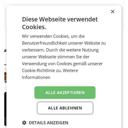
×
Facebook
Twitter
Messenger
WhatsApp
LinkedIn
XING
Teilen
Diese Webseite verwendet
Cookies.
Wir verwenden Cookies, um die
Benutzerfreundlichkeit unserer Website zu
verbessern. Durch die weitere Nutzung
MARKETING & MEDIA
unserer Webseite stimmen Sie der
Pilnacek-U-Ausschuss - Presserat
Verwendung von Cookies gemäß unserer
fordert sensible Berichterstattung
WIEN Der Presserat fordert Medienvertreter
Cookie-Richtlinie zu.
Weitere
dazu auf, im U-Ausschuss zu den
Informationen
Ermittlungen rund um das Ableben des Ex-
Sektionschefs im Justizministerium, Christian
Pilnacek, auf sensible
ALLE AKZEPTIEREN
MARKETING & MEDIA
Stiftungsrat Lederer wehrt sich in
ALLE ABLEHNEN
den SN gegen Vorwürfe
Mehrere Themen beschäftigen derzeit den
ORF. Am Dienstag soll im Stiftungsrat über
DETAILS ANZEIGEN
die vom neuen ORF-Chef Clemens Pig