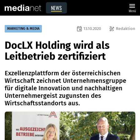
menu
NEWS
Menü
event
draw
13.10.2020
Redaktion
MARKETING & MEDIA
DocLX Holding wird als
Leitbetrieb zertifiziert
Exzellenzplattform der österreichischen
Wirtschaft zeichnet Unternehmensgruppe
für digitale Innovation und nachhaltigen
Unternehmergeist zugunsten des
Wirtschaftsstandorts aus.