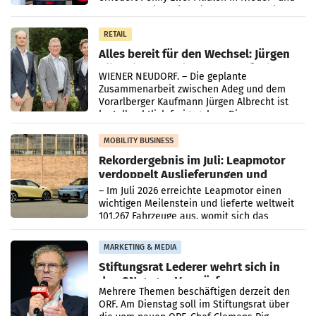
Oberösterreich. Die beiden Standorte liegen
in Haag sowie im rund
RETAIL
Alles bereit für den Wechsel: Jürgen
Albrecht setzt ab 1.1.2027 auf Adeg
WIENER NEUDORF. – Die geplante
Zusammenarbeit zwischen Adeg und dem
Vorarlberger Kaufmann Jürgen Albrecht ist
kartellrechtlich freigegeben: Die
Bundeswettbewerbsbehörde und der
Bundeskartellanwalt
MOBILITY BUSINESS
Rekordergebnis im Juli: Leapmotor
verdoppelt Auslieferungen und
überschreitet die 100.000er-Marke
– Im Juli 2026 erreichte Leapmotor einen
wichtigen Meilenstein und lieferte weltweit
101.267 Fahrzeuge aus, womit sich das
Ergebnis gegenüber Juli 2025 mehr als
verdoppelte (+102
MARKETING & MEDIA
Stiftungsrat Lederer wehrt sich in
den SN gegen Vorwürfe
Mehrere Themen beschäftigen derzeit den
ORF. Am Dienstag soll im Stiftungsrat über