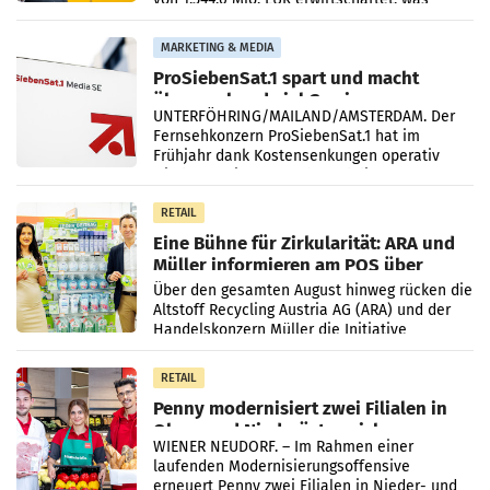
einem Plus von 3,8 Prozent gegenüber dem
Vergleichszeitraum
MARKETING & MEDIA
ProSiebenSat.1 spart und macht
überraschend viel Gewinn
UNTERFÖHRING/MAILAND/AMSTERDAM. Der
Fernsehkonzern ProSiebenSat.1 hat im
Frühjahr dank Kostensenkungen operativ
wieder Gewinn gemacht und die
Markterwartung deutlich übertroffen.
RETAIL
Eine Bühne für Zirkularität: ARA und
Müller informieren am POS über
Kreislauffähigkeit
Über den gesamten August hinweg rücken die
Altstoff Recycling Austria AG (ARA) und der
Handelskonzern Müller die Initiative
„Kreislauf-Helden“ in allen österreichischen
Müller-Filialen
RETAIL
Penny modernisiert zwei Filialen in
Ober- und Niederösterreich
WIENER NEUDORF. – Im Rahmen einer
laufenden Modernisierungsoffensive
erneuert Penny zwei Filialen in Nieder- und