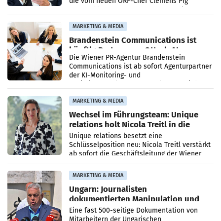
die vom neuen ORF-Chef Clemens Pig
vorgeschlagenen Besetzungen für die
Direktionen abgestimmt werden.
MARKETING & MEDIA
Brandenstein Communications ist
künftig Partner von OtterlyAI
Die Wiener PR-Agentur Brandenstein
Communications ist ab sofort Agenturpartner
der KI-Monitoring- und
Optimierungsplattform OtterlyAI. Damit baut
die Agentur ihr Leistungsportfolio
MARKETING & MEDIA
Wechsel im Führungsteam: Unique
relations holt Nicola Treitl in die
Geschäftsleitung
Unique relations besetzt eine
Schlüsselposition neu: Nicola Treitl verstärkt
ab sofort die Geschäftsleitung der Wiener
PR-Agentur an der Seite von Josef Kalina und
Anna Kalina-Mahr.
MARKETING & MEDIA
Ungarn: Journalisten
dokumentierten Manipulation und
Zensur
Eine fast 500-seitige Dokumentation von
Mitarbeitern der Ungarischen