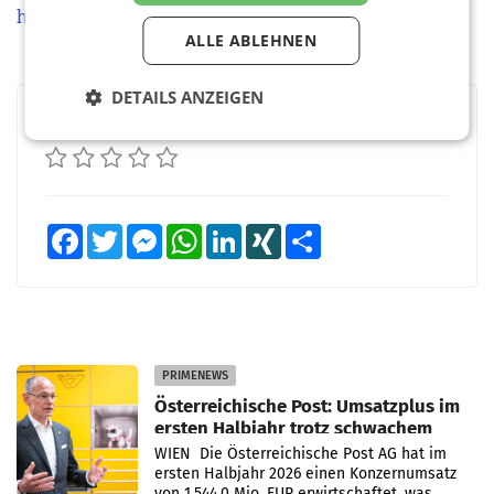
holding.com
und
https://www.viennacitycard.at
ALLE ABLEHNEN
DETAILS ANZEIGEN
BEWERTEN SIE DIESEN ARTIKEL
Facebook
Twitter
Messenger
WhatsApp
LinkedIn
XING
Teilen
PRIMENEWS
Österreichische Post: Umsatzplus im
ersten Halbjahr trotz schwachem
Briefgeschäft
WIEN Die Österreichische Post AG hat im
ersten Halbjahr 2026 einen Konzernumsatz
von 1.544,0 Mio. EUR erwirtschaftet, was