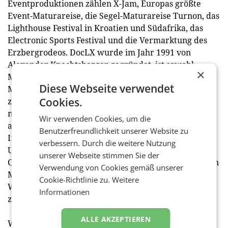
Eventproduktionen zählen X-Jam, Europas größte
Event-Maturareise, die Segel-Maturareise Turnon, das
Lighthouse Festival in Kroatien und Südafrika, das
Electronic Sports Festival und die Vermarktung des
Erzbergrodeos. DocLX wurde im Jahr 1991 von
Alexander Knechtsberger gegründet, ist sowohl
×
Mitglied bei Leitbetriebe Austria sowie im Event
Diese Webseite verwendet
Marketing Board Austria (EMBA), war die erste TÜV
Cookies.
zertifizierte Agentur in Österreich und wurde
mehrfach mit dem Austrian Event Award
Wir verwenden Cookies, um die
ausgezeichnet. Zur DocLX Holding mit Sitz im Wiener
Benutzerfreundlichkeit unserer Website zu
Innenstadtpalais Schönburg-Batthyány sind die
verbessern. Durch die weitere Nutzung
Unternehmen DocLX Travel Events, DocLX Event
unserer Webseite stimmen Sie der
Consulting, DocLX Yachting, DocLX Abistars mit Sitz in
Verwendung von Cookies gemäß unserer
München (Deutschland), DocLX City Card Solutions,
Cookie-Richtlinie zu.
Weitere
White Label Marketing und eSports Holding
Informationen
zugehörig.
ALLE AKZEPTIEREN
Weitere Informationen auf
http://www.doclx-