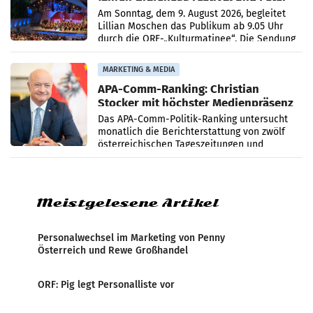
Simonischek
Am Sonntag, dem 9. August 2026, begleitet
Lillian Moschen das Publikum ab 9.05 Uhr
durch die ORF-„Kulturmatinee“. Die Sendung
startet mit der Dokumentation „20 Jahre
Grafenegg
MARKETING & MEDIA
APA-Comm-Ranking: Christian
Stocker mit höchster Medienpräsenz
im Juli
Das APA-Comm-Politik-Ranking untersucht
monatlich die Berichterstattung von zwölf
österreichischen Tageszeitungen und
analysiert, welche Politikerinnen und
Politiker Österreichs die
Meistgelesene Artikel
Personalwechsel im Marketing von Penny
Österreich und Rewe Großhandel
ORF: Pig legt Personalliste vor