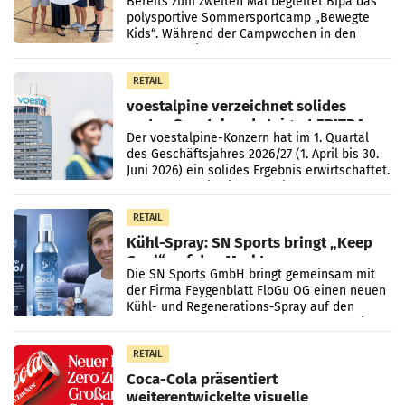
Bereits zum zweiten Mal begleitet Bipa das
polysportive Sommersportcamp „Bewegte
Kids“. Während der Campwochen in den
Monaten Juli und August versorgt das
Unternehmen Kinder sowie
RETAIL
voestalpine verzeichnet solides
erstes Quartal und steigert EBITDA
Der voestalpine-Konzern hat im 1. Quartal
des Geschäftsjahres 2026/27 (1. April bis 30.
Juni 2026) ein solides Ergebnis erwirtschaftet.
Der Umsatz stieg im Vergleich zur
Vorjahresperiode
RETAIL
Kühl-Spray: SN Sports bringt „Keep
Cool“ auf den Markt
Die SN Sports GmbH bringt gemeinsam mit
der Firma Feygenblatt FloGu OG einen neuen
Kühl- und Regenerations-Spray auf den
Markt. Das Produkt namens „Keep Cool“ ist zu
100 Prozent
RETAIL
Coca-Cola präsentiert
weiterentwickelte visuelle