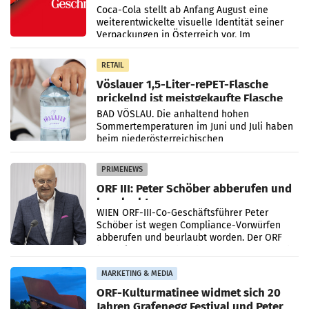
Markenidentität
Coca-Cola stellt ab Anfang August eine
weiterentwickelte visuelle Identität seiner
Verpackungen in Österreich vor. Im
Mittelpunkt des Redesigns stehen zentrale
Gestaltungselemente
RETAIL
Vöslauer 1,5-Liter-rePET-Flasche
prickelnd ist meistgekaufte Flasche
Österreichs
BAD VÖSLAU. Die anhaltend hohen
Sommertemperaturen im Juni und Juli haben
beim niederösterreichischen
Getränkehersteller Vöslauer zu deutlichen
Absatzzuwächsen geführt. Während
PRIMENEWS
ORF III: Peter Schöber abberufen und
beurlaubt
WIEN ORF-III-Co-Geschäftsführer Peter
Schöber ist wegen Compliance-Vorwürfen
abberufen und beurlaubt worden. Der ORF
bestätigte gegenüber der APA entsprechende
Medienberichte.
MARKETING & MEDIA
ORF-Kulturmatinee widmet sich 20
Jahren Grafenegg Festival und Peter