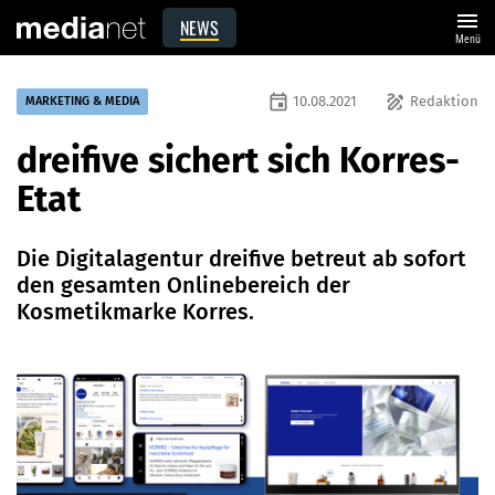
menu
NEWS
Menü
event
draw
10.08.2021
Redaktion
MARKETING & MEDIA
dreifive sichert sich Korres-
Etat
Die Digitalagentur dreifive betreut ab sofort
den gesamten Onlinebereich der
Kosmetikmarke Korres.