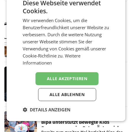
Diese Webseite verwendet
Cookies.
Wir verwenden Cookies, um die
MARKETING & MEDIA
Benutzerfreundlichkeit unserer Website zu
Pilnacek-U-Ausschuss - Presserat
verbessern. Durch die weitere Nutzung
fordert sensible Berichterstattung
unserer Webseite stimmen Sie der
WIEN Der Presserat fordert Medienvertreter
Verwendung von Cookies gemäß unserer
dazu auf, im U-Ausschuss zu den
Ermittlungen rund um das Ableben des Ex-
Cookie-Richtlinie zu.
Weitere
Sektionschefs im Justizministerium, Christian
Informationen
Pilnacek, auf sensible
MARKETING & MEDIA
Stiftungsrat Lederer wehrt sich in
ALLE AKZEPTIEREN
den SN gegen Vorwürfe
Mehrere Themen beschäftigen derzeit den
ORF. Am Dienstag soll im Stiftungsrat über
ALLE ABLEHNEN
die vom neuen ORF-Chef Clemens Pig
vorgeschlagenen Besetzungen für die
Direktionen abgestimmt werden.
DETAILS ANZEIGEN
RETAIL
Bipa unterstützt Bewegte Kids
Sommercamps im Osten Österreichs