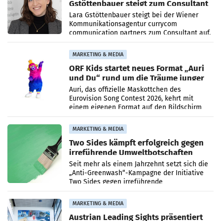
Gstöttenbauer steigt zum Consultant
auf
Lara Gstöttenbauer steigt bei der Wiener
Kommunikationsagentur currycom
communication partners zum Consultant auf.
Die 27-jährige Beraterin betreut Kundinnen
und Kunden in den Bereichen
MARKETING & MEDIA
ORF Kids startet neues Format „Auri
und Du“ rund um die Träume junger
Menschen
Auri, das offizielle Maskottchen des
Eurovision Song Contest 2026, kehrt mit
einem eigenen Format auf den Bildschirm
zurück. In der neuen Sendung „Auri und Du“
bei ORF Kids steht
MARKETING & MEDIA
Two Sides kämpft erfolgreich gegen
irreführende Umweltbotschaften
beim Papiereinsatz
Seit mehr als einem Jahrzehnt setzt sich die
„Anti-Greenwash“-Kampagne der Initiative
Two Sides gegen irreführende
Umweltaussagen bei Papierkommunikation
und papierbasierten Verpackungen
MARKETING & MEDIA
Austrian Leading Sights präsentiert