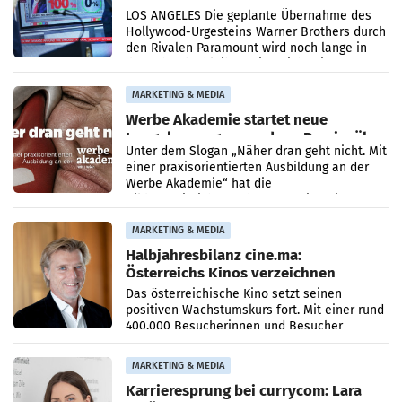
im März 2027
LOS ANGELES Die geplante Übernahme des
Hollywood-Urgesteins Warner Brothers durch
den Rivalen Paramount wird noch lange in
der Schwebe bleiben. Eine Richterin setzte
den Prozess zu
MARKETING & MEDIA
Werbe Akademie startet neue
Imagekampagne rund um Praxisnähe
Unter dem Slogan „Näher dran geht nicht. Mit
einer praxisorientierten Ausbildung an der
Werbe Akademie“ hat die
Bildungseinrichtung des WIFI Wien eine neue
Imagekampagne gestartet.
MARKETING & MEDIA
Halbjahresbilanz cine.ma:
Österreichs Kinos verzeichnen
400.000 Besucher mehr
Das österreichische Kino setzt seinen
positiven Wachstumskurs fort. Mit einer rund
400.000 Besucherinnen und Besucher
höheren Nettoreichweite im ersten Halbjahr
2026 gegenüber dem
MARKETING & MEDIA
Karrieresprung bei currycom: Lara