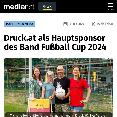
menu
NEWS
Menü
event
draw
30.09.2024
Redaktion
MARKETING & MEDIA
Druck.at als Hauptsponsor
des Band Fußball Cup 2024
Michelle Heindl (Senior Marketing Managerin Druck.at), Eva Perthen