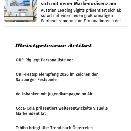
sich mit neuer Markenpräsenz am
Flughafen Wien
Austrian Leading Sights präsentiert sich ab
sofort mit einer neuen großformatigen
Werbeinszenierung im Terminalbereich des
Flughafen Wien. Die Präsenz befindet sich im
Verbindungsbereich
Meistgelesene Artikel
ORF: Pig legt Personalliste vor
ORF-Festspielempfang 2026 im Zeichen der
Salzburger Festspiele
Volksbanken mit Jugendkampagne on Air
Coca-Cola präsentiert weiterentwickelte visuelle
Markenidentität
Tchibo bringt Ube-Trend nach Österreich