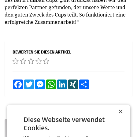
des Band Fußball Cups: „Mit druck.at haben wir den
perfekten Partner gefunden, der unsere Werte und
den guten Zweck des Cups teilt. So funktioniert eine
erfolgreiche Zusammenarbeit!“
BEWERTEN SIE DIESEN ARTIKEL
Facebook
Twitter
Messenger
WhatsApp
LinkedIn
XING
Teilen
×
Diese Webseite verwendet
PRIMENEWS
Cookies.
ORF III: Peter Schöber abberufen und
beurlaubt