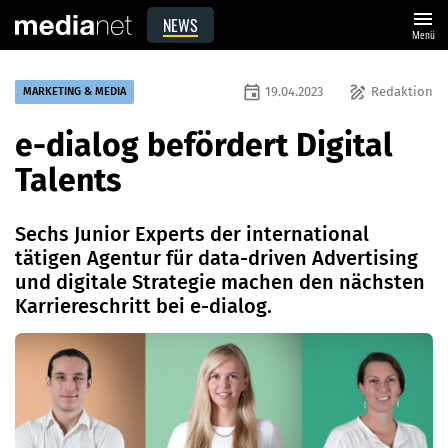
menu
NEWS
Menü
event
draw
19.04.2023
Redaktion
MARKETING & MEDIA
e-dialog befördert Digital
Talents
Sechs Junior Experts der international
tätigen Agentur für data-driven Advertising
und digitale Strategie machen den nächsten
Karriereschritt bei e-dialog.