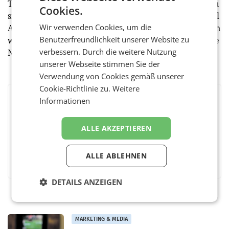
Telekom und Gastro Hero. Conversion Optimierungen
Cookies.
sind ebenso seine Verantwortung als Technical Digital
Wir verwenden Cookies, um die
Analyst wie Webanalyse und -entwicklung für Kunden
Benutzerfreundlichkeit unserer Website zu
wie Andermatt Swiss Alps, O2 | Telefonica oder Share
verbessern. Durch die weitere Nutzung
Now.
unserer Webseite stimmen Sie der
Verwendung von Cookies gemäß unserer
Cookie-Richtlinie zu.
Weitere
Informationen
BEWERTEN SIE DIESEN ARTIKEL
ALLE AKZEPTIEREN
Facebook
Twitter
Messenger
WhatsApp
LinkedIn
XING
Teilen
ALLE ABLEHNEN
DETAILS ANZEIGEN
MARKETING & MEDIA