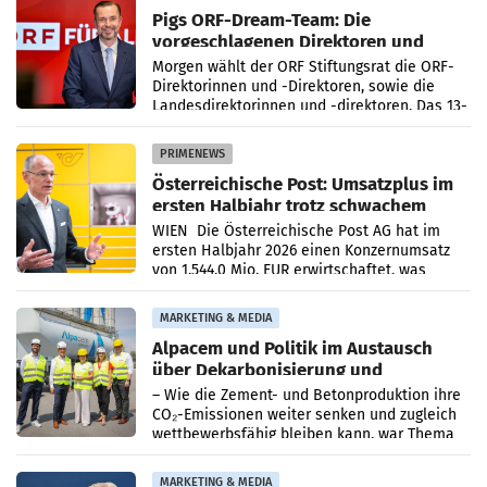
Pigs ORF-Dream-Team: Die
vorgeschlagenen Direktoren und
Direktorinnen
Morgen wählt der ORF Stiftungsrat die ORF-
Direktorinnen und -Direktoren, sowie die
Landesdirektorinnen und -direktoren. Das 13-
köpfige Wunschteam des ab 1. Jänner 2027
amtierenden
PRIMENEWS
Österreichische Post: Umsatzplus im
ersten Halbjahr trotz schwachem
Briefgeschäft
WIEN Die Österreichische Post AG hat im
ersten Halbjahr 2026 einen Konzernumsatz
von 1.544,0 Mio. EUR erwirtschaftet, was
einem Plus von 3,8 Prozent gegenüber dem
Vergleichszeitraum
MARKETING & MEDIA
Alpacem und Politik im Austausch
über Dekarbonisierung und
Energiepreise
– Wie die Zement- und Betonproduktion ihre
CO₂-Emissionen weiter senken und zugleich
wettbewerbsfähig bleiben kann, war Thema
eines Treffens zwischen Staatssekretärin
Elisabeth
MARKETING & MEDIA