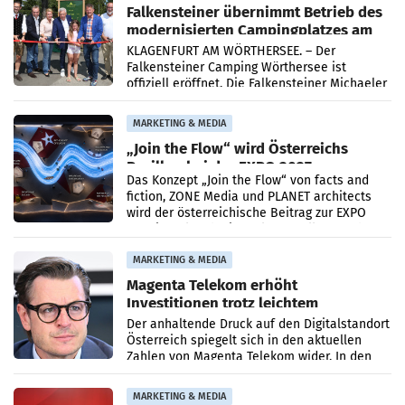
Falkensteiner übernimmt Betrieb des
modernisierten Campingplatzes am
Wörthersee
KLAGENFURT AM WÖRTHERSEE. – Der
Falkensteiner Camping Wörthersee ist
offiziell eröffnet. Die Falkensteiner Michaeler
Tourism Group (FMTG) und die Stadtwerke
Klagenfurt haben den
MARKETING & MEDIA
„Join the Flow“ wird Österreichs
Pavillon bei der EXPO 2027
Das Konzept „Join the Flow“ von facts and
fiction, ZONE Media und PLANET architects
wird der österreichische Beitrag zur EXPO
2027 in Belgrad. Die Weltausstellung findet
von 15.
MARKETING & MEDIA
Magenta Telekom erhöht
Investitionen trotz leichtem
Umsatzrückgang
Der anhaltende Druck auf den Digitalstandort
Österreich spiegelt sich in den aktuellen
Zahlen von Magenta Telekom wider. In den
ersten sechs Monaten des laufenden Jahres
verzeichnete
MARKETING & MEDIA