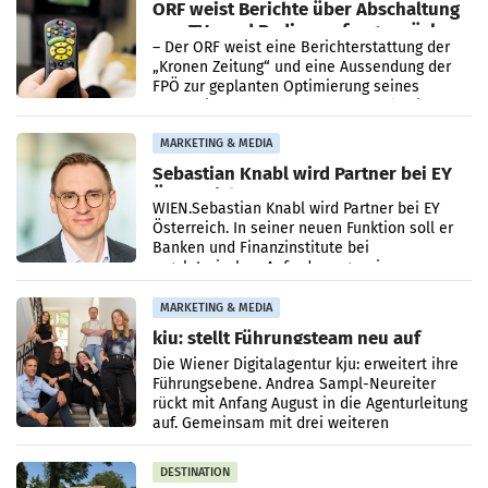
ORF weist Berichte über Abschaltung
von TV- und Radioempfang zurück
– Der ORF weist eine Berichterstattung der
„Kronen Zeitung“ und eine Aussendung der
FPÖ zur geplanten Optimierung seines
terrestrischen Sendernetzes zurück. Die
Darstellung,
MARKETING & MEDIA
Sebastian Knabl wird Partner bei EY
Österreich
WIEN.Sebastian Knabl wird Partner bei EY
Österreich. In seiner neuen Funktion soll er
Banken und Finanzinstitute bei
regulatorischen Anforderungen, im
Risikomanagement und bei
Transformationsprojekten
MARKETING & MEDIA
kju: stellt Führungsteam neu auf
Die Wiener Digitalagentur kju: erweitert ihre
Führungsebene. Andrea Sampl-Neureiter
rückt mit Anfang August in die Agenturleitung
auf. Gemeinsam mit drei weiteren
Neubesetzungen entsteht
DESTINATION