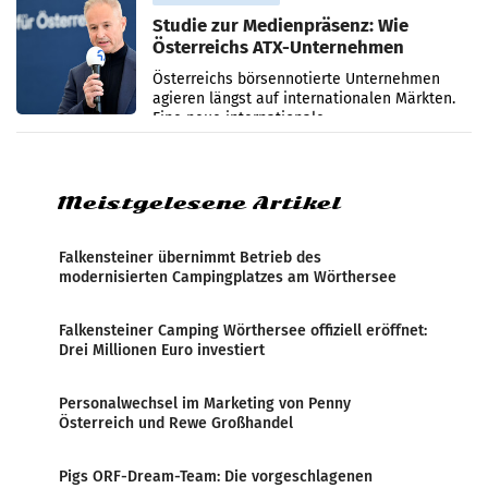
Studie zur Medienpräsenz: Wie
Österreichs ATX-Unternehmen
international wahrgenommen
Österreichs börsennotierte Unternehmen
werden
agieren längst auf internationalen Märkten.
Eine neue internationale
Medienresonanzanalyse untersucht die
weltweite Berichterstattung über
Meistgelesene Artikel
Falkensteiner übernimmt Betrieb des
modernisierten Campingplatzes am Wörthersee
Falkensteiner Camping Wörthersee offiziell eröffnet:
Drei Millionen Euro investiert
Personalwechsel im Marketing von Penny
Österreich und Rewe Großhandel
Pigs ORF-Dream-Team: Die vorgeschlagenen