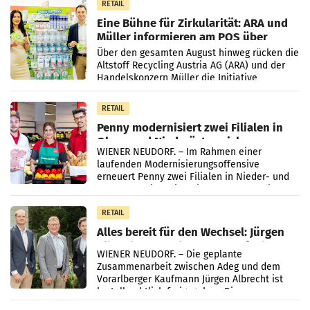
RETAIL
Eine Bühne für Zirkularität: ARA und
Müller informieren am POS über
Kreislauffähigkeit
Über den gesamten August hinweg rücken die
Altstoff Recycling Austria AG (ARA) und der
Handelskonzern Müller die Initiative
„Kreislauf-Helden“ in allen österreichischen
Müller-Filialen
RETAIL
Penny modernisiert zwei Filialen in
Ober- und Niederösterreich
WIENER NEUDORF. – Im Rahmen einer
laufenden Modernisierungsoffensive
erneuert Penny zwei Filialen in Nieder- und
Oberösterreich. Die beiden Standorte liegen
in Haag sowie im rund
RETAIL
Alles bereit für den Wechsel: Jürgen
Albrecht setzt ab 1.1.2027 auf Adeg
WIENER NEUDORF. – Die geplante
Zusammenarbeit zwischen Adeg und dem
Vorarlberger Kaufmann Jürgen Albrecht ist
kartellrechtlich freigegeben: Die
Bundeswettbewerbsbehörde und der