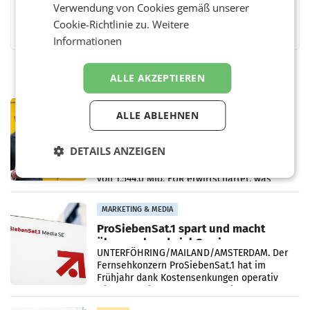
Verwendung von Cookies gemäß unserer
Facebook
Twitter
Messenger
WhatsApp
LinkedIn
XING
Teilen
Cookie-Richtlinie zu.
Weitere
Informationen
ALLE AKZEPTIEREN
PRIMENEWS
ALLE ABLEHNEN
Österreichische Post: Umsatzplus im
ersten Halbjahr trotz schwachem
DETAILS ANZEIGEN
Briefgeschäft
WIEN Die Österreichische Post AG hat im
ersten Halbjahr 2026 einen Konzernumsatz
von 1.544,0 Mio. EUR erwirtschaftet, was
einem Plus von 3,8 Prozent gegenüber dem
Vergleichszeitraum
MARKETING & MEDIA
ProSiebenSat.1 spart und macht
überraschend viel Gewinn
UNTERFÖHRING/MAILAND/AMSTERDAM. Der
Fernsehkonzern ProSiebenSat.1 hat im
Frühjahr dank Kostensenkungen operativ
wieder Gewinn gemacht und die
Markterwartung deutlich übertroffen.