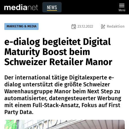
menu
NEWS
Menü
event
draw
23.12.2022
Redaktion
MARKETING & MEDIA
e-dialog begleitet Digital
Maturity Boost beim
Schweizer Retailer Manor
Der international tätige Digitalexperte e-
dialog unterstützt die größte Schweizer
Warenhausgruppe Manor beim Next Step zu
automatisierter, datengesteuerter Werbung
mit einem Full-Stack-Ansatz, Fokus auf First
Party Data.