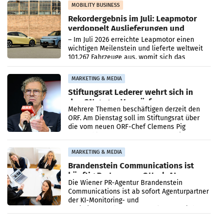
Bundeskartellanwalt
MOBILITY BUSINESS
Rekordergebnis im Juli: Leapmotor
verdoppelt Auslieferungen und
überschreitet die 100.000er-Marke
– Im Juli 2026 erreichte Leapmotor einen
wichtigen Meilenstein und lieferte weltweit
101.267 Fahrzeuge aus, womit sich das
Ergebnis gegenüber Juli 2025 mehr als
verdoppelte (+102
MARKETING & MEDIA
Stiftungsrat Lederer wehrt sich in
den SN gegen Vorwürfe
Mehrere Themen beschäftigen derzeit den
ORF. Am Dienstag soll im Stiftungsrat über
die vom neuen ORF-Chef Clemens Pig
vorgeschlagenen Besetzungen für die
Direktionen abgestimmt werden.
MARKETING & MEDIA
Brandenstein Communications ist
künftig Partner von OtterlyAI
Die Wiener PR-Agentur Brandenstein
Communications ist ab sofort Agenturpartner
der KI-Monitoring- und
Optimierungsplattform OtterlyAI. Damit baut
die Agentur ihr Leistungsportfolio