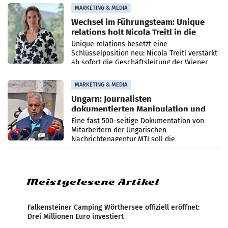
MARKETING & MEDIA
Wechsel im Führungsteam: Unique
relations holt Nicola Treitl in die
Geschäftsleitung
Unique relations besetzt eine
Schlüsselposition neu: Nicola Treitl verstärkt
ab sofort die Geschäftsleitung der Wiener
PR-Agentur an der Seite von Josef Kalina und
Anna Kalina-Mahr.
MARKETING & MEDIA
Ungarn: Journalisten
dokumentierten Manipulation und
Zensur
Eine fast 500-seitige Dokumentation von
Mitarbeitern der Ungarischen
Nachrichtenagentur MTI soll die
systematische Nachrichten-Manipulation und
Zensur bei der Agentur während der Zeit
Meistgelesene Artikel
Falkensteiner Camping Wörthersee offiziell eröffnet:
Drei Millionen Euro investiert