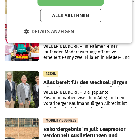
Kreislauffähigkeit
Über den gesamten August hinweg rücken die
Altstoff Recycling Austria AG (ARA) und der
Handelskonzern Müller die Initiative
ALLE ABLEHNEN
„Kreislauf-Helden“ in allen österreichischen
Müller-Filialen
RETAIL
DETAILS ANZEIGEN
Penny modernisiert zwei Filialen in
Ober- und Niederösterreich
WIENER NEUDORF. – Im Rahmen einer
laufenden Modernisierungsoffensive
erneuert Penny zwei Filialen in Nieder- und
Oberösterreich. Die beiden Standorte liegen
in Haag sowie im rund
RETAIL
Alles bereit für den Wechsel: Jürgen
Albrecht setzt ab 1.1.2027 auf Adeg
WIENER NEUDORF. – Die geplante
Zusammenarbeit zwischen Adeg und dem
Vorarlberger Kaufmann Jürgen Albrecht ist
kartellrechtlich freigegeben: Die
Bundeswettbewerbsbehörde und der
Bundeskartellanwalt
MOBILITY BUSINESS
Rekordergebnis im Juli: Leapmotor
verdoppelt Auslieferungen und