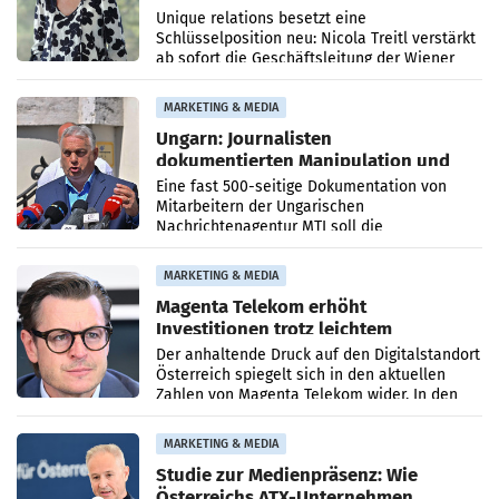
Geschäftsleitung
Unique relations besetzt eine
Schlüsselposition neu: Nicola Treitl verstärkt
ab sofort die Geschäftsleitung der Wiener
PR-Agentur an der Seite von Josef Kalina und
Anna Kalina-Mahr.
MARKETING & MEDIA
Ungarn: Journalisten
dokumentierten Manipulation und
Zensur
Eine fast 500-seitige Dokumentation von
Mitarbeitern der Ungarischen
Nachrichtenagentur MTI soll die
systematische Nachrichten-Manipulation und
Zensur bei der Agentur während der Zeit
MARKETING & MEDIA
Magenta Telekom erhöht
Investitionen trotz leichtem
Umsatzrückgang
Der anhaltende Druck auf den Digitalstandort
Österreich spiegelt sich in den aktuellen
Zahlen von Magenta Telekom wider. In den
ersten sechs Monaten des laufenden Jahres
verzeichnete
MARKETING & MEDIA
Studie zur Medienpräsenz: Wie
Österreichs ATX-Unternehmen