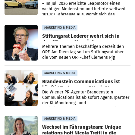
überschreitet die 100.000er-Marke
– Im Juli 2026 erreichte Leapmotor einen
wichtigen Meilenstein und lieferte weltweit
101.267 Fahrzeuge aus, womit sich das
Ergebnis gegenüber Juli 2025 mehr als
verdoppelte (+102
MARKETING & MEDIA
Stiftungsrat Lederer wehrt sich in
den SN gegen Vorwürfe
Mehrere Themen beschäftigen derzeit den
ORF. Am Dienstag soll im Stiftungsrat über
die vom neuen ORF-Chef Clemens Pig
vorgeschlagenen Besetzungen für die
Direktionen abgestimmt werden.
MARKETING & MEDIA
Brandenstein Communications ist
künftig Partner von OtterlyAI
Die Wiener PR-Agentur Brandenstein
Communications ist ab sofort Agenturpartner
der KI-Monitoring- und
Optimierungsplattform OtterlyAI. Damit baut
die Agentur ihr Leistungsportfolio
MARKETING & MEDIA
Wechsel im Führungsteam: Unique
relations holt Nicola Treitl in die