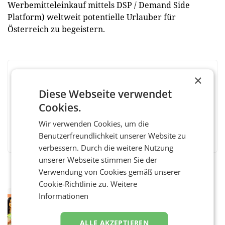
Werbemitteleinkauf mittels DSP / Demand Side
Platform) weltweit potentielle Urlauber für
Österreich zu begeistern.
×
BEWERTEN SIE DIESEN ARTIKEL
Diese Webseite verwendet
Cookies.
Wir verwenden Cookies, um die
Facebook
Twitter
Messenger
WhatsApp
LinkedIn
XING
Teilen
Benutzerfreundlichkeit unserer Website zu
verbessern. Durch die weitere Nutzung
unserer Webseite stimmen Sie der
Verwendung von Cookies gemäß unserer
Cookie-Richtlinie zu.
Weitere
RETAIL
Informationen
Eine Bühne für Zirkularität: ARA und
Müller informieren am POS über
ALLE AKZEPTIEREN