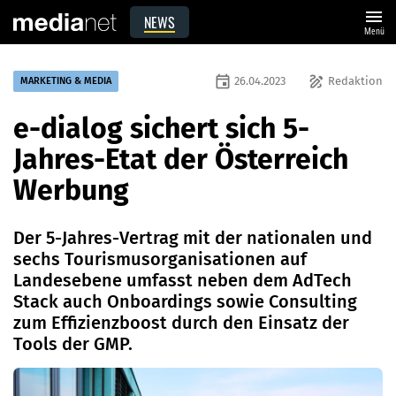
menu
NEWS
Menü
event
draw
26.04.2023
Redaktion
MARKETING & MEDIA
e-dialog sichert sich 5-
Jahres-Etat der Österreich
Werbung
Der 5-Jahres-Vertrag mit der nationalen und
sechs Tourismusorganisationen auf
Landesebene umfasst neben dem AdTech
Stack auch Onboardings sowie Consulting
zum Effizienzboost durch den Einsatz der
Tools der GMP.