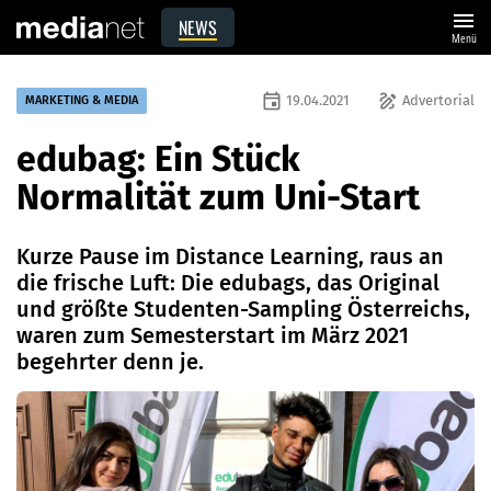
menu
NEWS
Menü
event
draw
19.04.2021
Advertorial
MARKETING & MEDIA
edubag: Ein Stück
Normalität zum Uni-Start
Kurze Pause im Distance Learning, raus an
die frische Luft: Die edubags, das Original
und größte Studenten-Sampling Österreichs,
waren zum Semesterstart im März 2021
begehrter denn je.