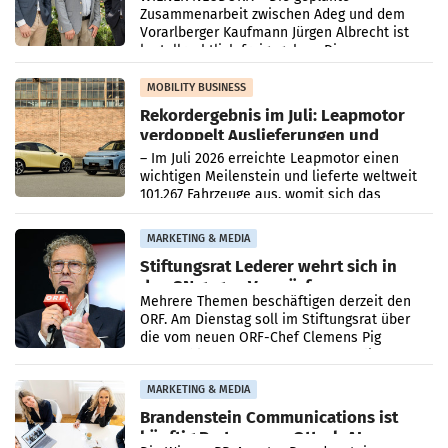
Zusammenarbeit zwischen Adeg und dem
Vorarlberger Kaufmann Jürgen Albrecht ist
kartellrechtlich freigegeben: Die
Bundeswettbewerbsbehörde und der
Bundeskartellanwalt
MOBILITY BUSINESS
Rekordergebnis im Juli: Leapmotor
verdoppelt Auslieferungen und
überschreitet die 100.000er-Marke
– Im Juli 2026 erreichte Leapmotor einen
wichtigen Meilenstein und lieferte weltweit
101.267 Fahrzeuge aus, womit sich das
Ergebnis gegenüber Juli 2025 mehr als
verdoppelte (+102
MARKETING & MEDIA
Stiftungsrat Lederer wehrt sich in
den SN gegen Vorwürfe
Mehrere Themen beschäftigen derzeit den
ORF. Am Dienstag soll im Stiftungsrat über
die vom neuen ORF-Chef Clemens Pig
vorgeschlagenen Besetzungen für die
Direktionen abgestimmt werden.
MARKETING & MEDIA
Brandenstein Communications ist
künftig Partner von OtterlyAI