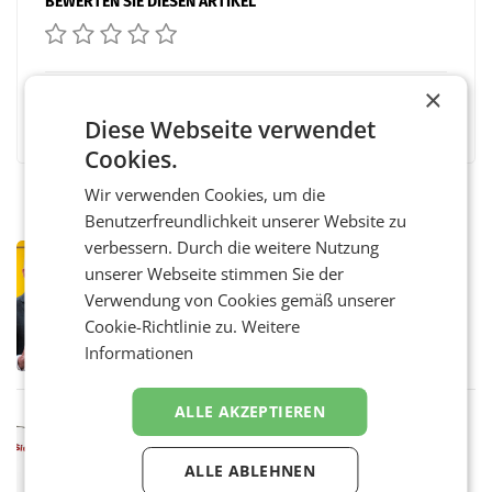
BEWERTEN SIE DIESEN ARTIKEL
×
Facebook
Twitter
Messenger
WhatsApp
LinkedIn
XING
Teilen
Diese Webseite verwendet
Cookies.
Wir verwenden Cookies, um die
Benutzerfreundlichkeit unserer Website zu
verbessern. Durch die weitere Nutzung
PRIMENEWS
unserer Webseite stimmen Sie der
Österreichische Post: Umsatzplus im
Verwendung von Cookies gemäß unserer
ersten Halbjahr trotz schwachem
Briefgeschäft
Cookie-Richtlinie zu.
Weitere
WIEN Die Österreichische Post AG hat im
ersten Halbjahr 2026 einen Konzernumsatz
Informationen
von 1.544,0 Mio. EUR erwirtschaftet, was
einem Plus von 3,8 Prozent gegenüber dem
Vergleichszeitraum
ALLE AKZEPTIEREN
MARKETING & MEDIA
ProSiebenSat.1 spart und macht
überraschend viel Gewinn
ALLE ABLEHNEN
UNTERFÖHRING/MAILAND/AMSTERDAM. Der