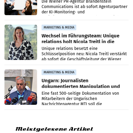
Die Wiener PR-Agentur Brandenstein
Communications ist ab sofort Agenturpartner
der KI-Monitoring- und
Optimierungsplattform OtterlyAI. Damit baut
die Agentur ihr Leistungsportfolio
MARKETING & MEDIA
Wechsel im Führungsteam: Unique
relations holt Nicola Treitl in die
Geschäftsleitung
Unique relations besetzt eine
Schlüsselposition neu: Nicola Treitl verstärkt
ab sofort die Geschäftsleitung der Wiener
PR-Agentur an der Seite von Josef Kalina und
Anna Kalina-Mahr.
MARKETING & MEDIA
Ungarn: Journalisten
dokumentierten Manipulation und
Zensur
Eine fast 500-seitige Dokumentation von
Mitarbeitern der Ungarischen
Nachrichtenagentur MTI soll die
systematische Nachrichten-Manipulation und
Zensur bei der Agentur während der Zeit
Meistgelesene Artikel