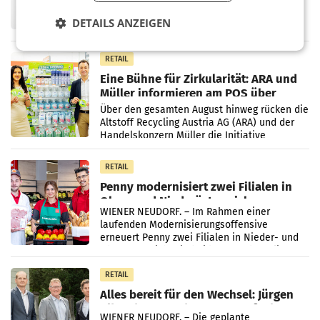
Fernsehkonzern ProSiebenSat.1 hat im
Frühjahr dank Kostensenkungen operativ
DETAILS ANZEIGEN
wieder Gewinn gemacht und die
Markterwartung deutlich übertroffen.
RETAIL
Eine Bühne für Zirkularität: ARA und
Müller informieren am POS über
Kreislauffähigkeit
Über den gesamten August hinweg rücken die
Altstoff Recycling Austria AG (ARA) und der
Handelskonzern Müller die Initiative
„Kreislauf-Helden“ in allen österreichischen
Müller-Filialen
RETAIL
Penny modernisiert zwei Filialen in
Ober- und Niederösterreich
WIENER NEUDORF. – Im Rahmen einer
laufenden Modernisierungsoffensive
erneuert Penny zwei Filialen in Nieder- und
Oberösterreich. Die beiden Standorte liegen
in Haag sowie im rund
RETAIL
Alles bereit für den Wechsel: Jürgen
Albrecht setzt ab 1.1.2027 auf Adeg
WIENER NEUDORF. – Die geplante