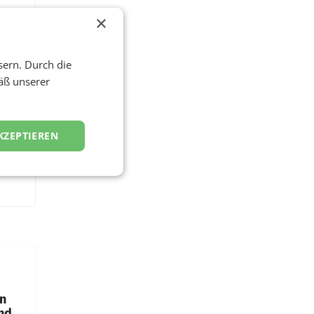
×
sern. Durch die
äß unserer
KZEPTIEREN
en
und