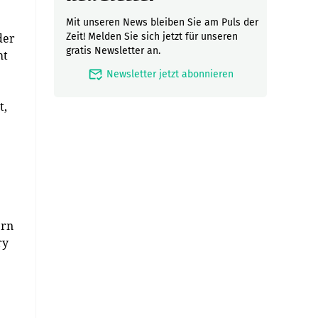
Mit unseren News bleiben Sie am Puls der
der
Zeit! Melden Sie sich jetzt für unseren
gratis Newsletter an.
ht
mark_email_read
Newsletter jetzt abonnieren
t,
ern
ry