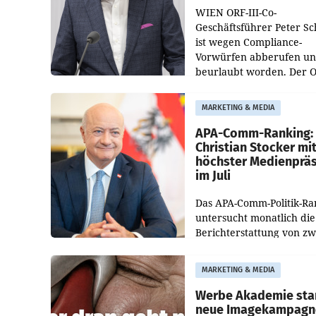
WIEN ORF-III-Co-
Geschäftsführer Peter S
ist wegen Compliance-
Vorwürfen abberufen u
beurlaubt worden. Der 
bestätigte gegenüber de
entsprechende
MARKETING & MEDIA
Medienberichte.
APA-Comm-Ranking:
Christian Stocker mi
höchster Medienprä
im Juli
Das APA-Comm-Politik-Ra
untersucht monatlich die
Berichterstattung von zw
österreichischen
Tageszeitungen und analy
MARKETING & MEDIA
welche Politikerinnen un
Politiker Österreichs die
Werbe Akademie sta
neue Imagekampagn