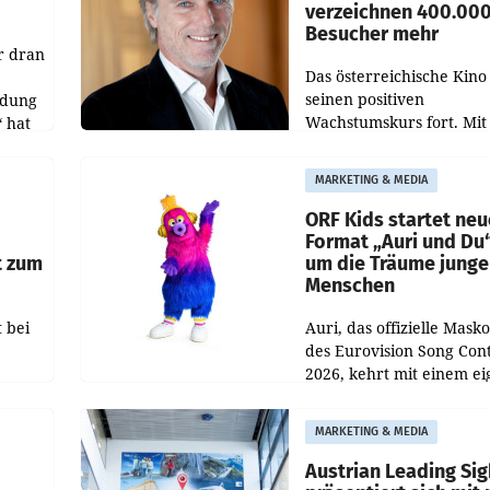
verzeichnen 400.00
Besucher mehr
r dran
Das österreichische Kino 
seinen positiven
ldung
Wachstumskurs fort. Mit
 hat
rund 400.000 Besucheri
des
und Besucher höheren
MARKETING & MEDIA
Nettoreichweite im erst
t.
Halbjahr 2026 gegenüb
ORF Kids startet ne
Format „Auri und Du
t zum
um die Träume junge
Menschen
 bei
Auri, das offizielle Mask
des Eurovision Song Cont
2026, kehrt mit einem e
n
Format auf den Bildschi
auf.
zurück. In der neuen S
MARKETING & MEDIA
„Auri und Du“ bei ORF K
steht
Austrian Leading Sig
n