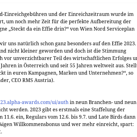
ird-Einreichgebühren und der Einreichzeitraum wurde im
rt, um noch mehr Zeit für die perfekte Aufbereitung der
gne „Steckt da ein Effie drin?“ von Wien Nord Serviceplan
r uns natürlich schon ganz besonders auf den Effie 2023.
nd nicht kleiner geworden und doch ist die Stimmung
h vor unverzichtbarer Teil des wirtschaftlichen Erfolges 
Jahren in Österreich und seit 55 Jahren weltweit aus. Stell
steckt in euren Kampagnen, Marken und Unternehmen?“, so
nder, CEO RMS Austria).
ie23.alpha-awards.com/ui/auth
in neun Branchen- und neun
ht werden. 2023 gibt es erstmals eine Staffelung der
 11.6. ein, Regulars vom 12.6. bis 9.7. und Late Birds dann
20 %igen Willkommensbonus und wer mehr einreicht, spart:
.