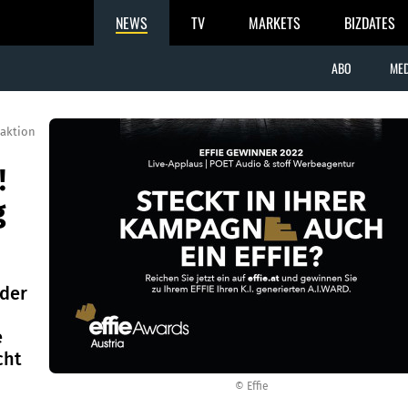
NEWS
TV
MARKETS
BIZDATES
ABO
MED
aktion
!
g
 der
e
cht
© Effie