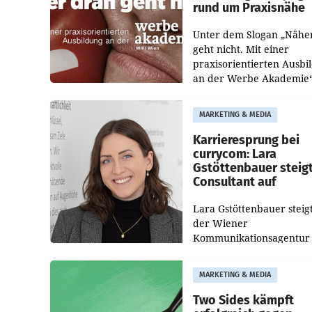
rund um Praxisnähe
Unter dem Slogan „Nähe
geht nicht. Mit einer
praxisorientierten Ausbi
an der Werbe Akademie“
die Bildungseinrichtung 
WIFI Wien eine neue
MARKETING & MEDIA
Imagekampagne gestarte
Karrieresprung bei
currycom: Lara
Gstöttenbauer steig
Consultant auf
Lara Gstöttenbauer steigt
der Wiener
Kommunikationsagentur
currycom communicatio
partners zum Consultant 
MARKETING & MEDIA
Die 27-jährige Beraterin
betreut Kundinnen und
Two Sides kämpft
Kunden in den Bereiche