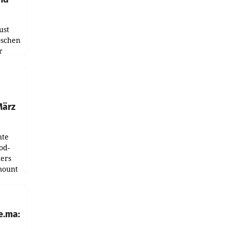
ust
oschen
r
ndung
tation
März
nte
od-
ers
mount
ess zu
e.ma: