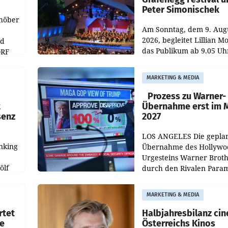
Peter Simonischek
chöber
Am Sonntag, dem 9. Aug
2026, begleitet Lillian M
nd
das Publikum ab 9.05 Uh
ORF
durch die ORF-
r APA
„Kulturmatinee“. Die Se
MARKETING & MEDIA
startet mit der Dokumen
„20 Jahre Grafenegg
Prozess zu Warner-
t
Übernahme erst im 
senz
2027
LOS ANGELES Die gepla
nking
Übernahme des Hollywo
Urgesteins Warner Broth
ölf
durch den Rivalen Para
wird noch lange in der
siert,
Schwebe bleiben. Eine
MARKETING & MEDIA
d
Richterin setzte den Proz
rtet
Halbjahresbilanz cin
e
Österreichs Kinos