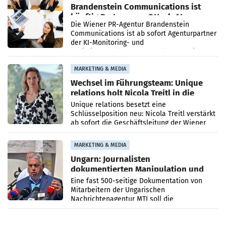
Brandenstein Communications ist
künftig Partner von OtterlyAI
Die Wiener PR-Agentur Brandenstein
Communications ist ab sofort Agenturpartner
der KI-Monitoring- und
Optimierungsplattform OtterlyAI. Damit baut
die Agentur ihr Leistungsportfolio
MARKETING & MEDIA
Wechsel im Führungsteam: Unique
relations holt Nicola Treitl in die
Geschäftsleitung
Unique relations besetzt eine
Schlüsselposition neu: Nicola Treitl verstärkt
ab sofort die Geschäftsleitung der Wiener
PR-Agentur an der Seite von Josef Kalina und
Anna Kalina-Mahr.
MARKETING & MEDIA
Ungarn: Journalisten
dokumentierten Manipulation und
Zensur
Eine fast 500-seitige Dokumentation von
Mitarbeitern der Ungarischen
Nachrichtenagentur MTI soll die
systematische Nachrichten-Manipulation und
Zensur bei der Agentur während der Zeit