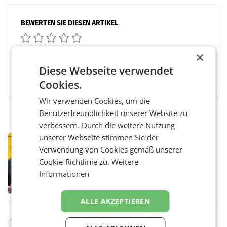
BEWERTEN SIE DIESEN ARTIKEL
×
Diese Webseite verwendet
Facebook
Twitter
Messenger
WhatsApp
LinkedIn
XING
Teilen
Cookies.
Wir verwenden Cookies, um die
Benutzerfreundlichkeit unserer Website zu
verbessern. Durch die weitere Nutzung
unserer Webseite stimmen Sie der
PRIMENEWS
Verwendung von Cookies gemäß unserer
Österreichische Post: Umsatzplus im
Cookie-Richtlinie zu.
Weitere
ersten Halbjahr trotz schwachem
Briefgeschäft
Informationen
WIEN Die Österreichische Post AG hat im
ersten Halbjahr 2026 einen Konzernumsatz
von 1.544,0 Mio. EUR erwirtschaftet, was
ALLE AKZEPTIEREN
einem Plus von 3,8 Prozent gegenüber dem
Vergleichszeitraum
MARKETING & MEDIA