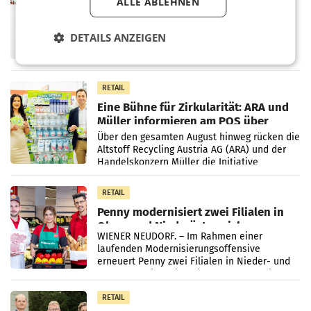
ProSiebenSat.1 spart und macht
ALLE ABLEHNEN
überraschend viel Gewinn
UNTERFÖHRING/MAILAND/AMSTERDAM. Der
DETAILS ANZEIGEN
Fernsehkonzern ProSiebenSat.1 hat im
Frühjahr dank Kostensenkungen operativ
wieder Gewinn gemacht und die
Markterwartung deutlich übertroffen.
RETAIL
Eine Bühne für Zirkularität: ARA und
Müller informieren am POS über
Kreislauffähigkeit
Über den gesamten August hinweg rücken die
Altstoff Recycling Austria AG (ARA) und der
Handelskonzern Müller die Initiative
„Kreislauf-Helden“ in allen österreichischen
Müller-Filialen
RETAIL
Penny modernisiert zwei Filialen in
Ober- und Niederösterreich
WIENER NEUDORF. – Im Rahmen einer
laufenden Modernisierungsoffensive
erneuert Penny zwei Filialen in Nieder- und
Oberösterreich. Die beiden Standorte liegen
in Haag sowie im rund
RETAIL