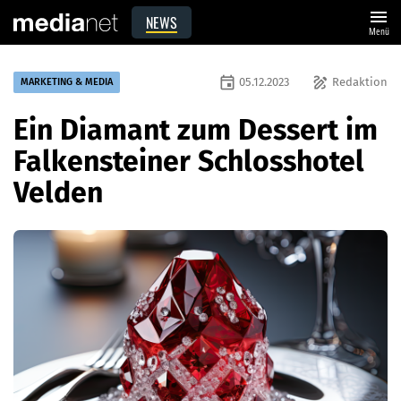
menu
NEWS
Menü
event
draw
05.12.2023
Redaktion
MARKETING & MEDIA
Ein Diamant zum Dessert im
Falkensteiner Schlosshotel
Velden