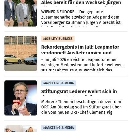
Alles bereit für den Wechsel: Jürgen
Albrecht setzt ab 1.1.2027 auf Adeg
WIENER NEUDORF. – Die geplante
Zusammenarbeit zwischen Adeg und dem
Vorarlberger Kaufmann Jürgen Albrecht ist
kartellrechtlich freigegeben: Die
Bundeswettbewerbsbehörde und der
Bundeskartellanwalt
MOBILITY BUSINESS
Rekordergebnis im Juli: Leapmotor
verdoppelt Auslieferungen und
überschreitet die 100.000er-Marke
– Im Juli 2026 erreichte Leapmotor einen
wichtigen Meilenstein und lieferte weltweit
101.267 Fahrzeuge aus, womit sich das
Ergebnis gegenüber Juli 2025 mehr als
verdoppelte (+102
MARKETING & MEDIA
Stiftungsrat Lederer wehrt sich in
den SN gegen Vorwürfe
Mehrere Themen beschäftigen derzeit den
ORF. Am Dienstag soll im Stiftungsrat über
die vom neuen ORF-Chef Clemens Pig
vorgeschlagenen Besetzungen für die
Direktionen abgestimmt werden.
MARKETING & MEDIA