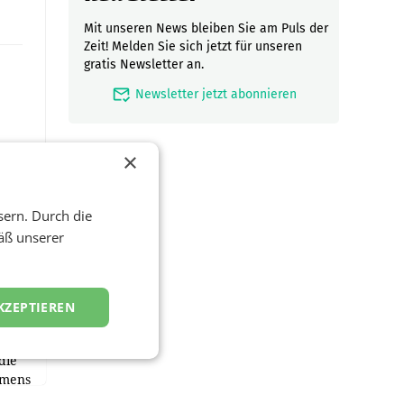
Mit unseren News bleiben Sie am Puls der
Zeit! Melden Sie sich jetzt für unseren
gratis Newsletter an.
mark_email_read
Newsletter jetzt abonnieren
×
sern. Durch die
äß unserer
KZEPTIEREN
ftigen
nstag
die
emens