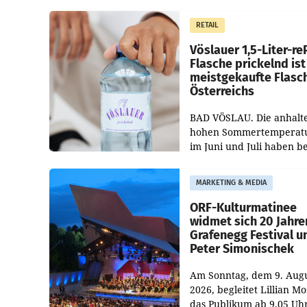
Regenerations-Spray auf
Markt. Das Produkt nam
RETAIL
„Keep Cool“ ist zu 100 Pr
Vöslauer 1,5-Liter-re
Flasche prickelnd ist
meistgekaufte Flasc
Österreichs
BAD VÖSLAU. Die anhalt
hohen Sommertemperat
im Juni und Juli haben b
niederösterreichischen
Getränkehersteller Vösla
MARKETING & MEDIA
deutlichen Absatzzuwäc
geführt. Während
ORF-Kulturmatinee
widmet sich 20 Jahre
Grafenegg Festival u
Peter Simonischek
Am Sonntag, dem 9. Aug
2026, begleitet Lillian M
das Publikum ab 9.05 Uh