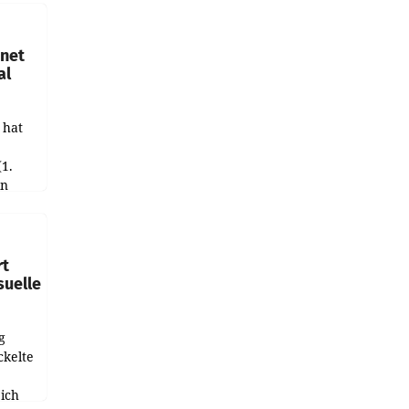
hnet
al
 hat
(1.
in
haftet.
leich
rt
suelle
g
ckelte
ich