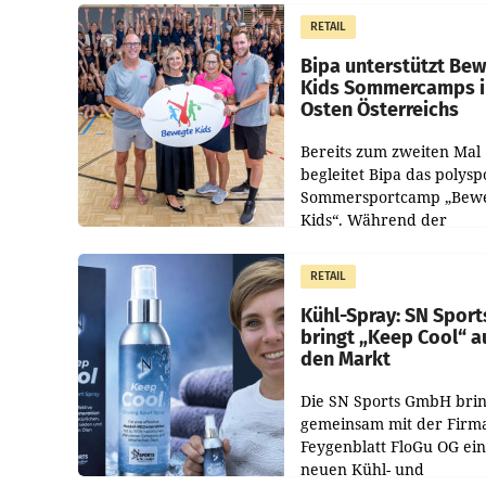
im Justizministerium, Chr
RETAIL
Pilnacek, auf sensible
Bipa unterstützt Be
Kids Sommercamps 
Osten Österreichs
Bereits zum zweiten Mal
begleitet Bipa das polysp
Sommersportcamp „Bew
Kids“. Während der
Campwochen in den Mon
Juli und August versorgt
RETAIL
Unternehmen Kinder so
Kühl-Spray: SN Sport
bringt „Keep Cool“ a
den Markt
Die SN Sports GmbH brin
gemeinsam mit der Firm
Feygenblatt FloGu OG ei
neuen Kühl- und