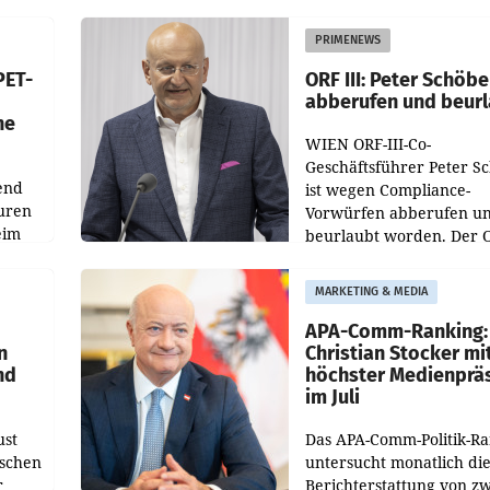
 den
vor. Im Mittelpunkt des
ens
Redesigns stehen zentral
PRIMENEWS
ozent
Gestaltungselemente
PET-
ORF III: Peter Schöbe
abberufen und beur
he
WIEN ORF-III-Co-
Geschäftsführer Peter S
end
ist wegen Compliance-
uren
Vorwürfen abberufen u
eim
beurlaubt worden. Der 
bestätigte gegenüber de
uer zu
entsprechende
MARKETING & MEDIA
hsen
Medienberichte.
APA-Comm-Ranking:
n
Christian Stocker mi
nd
höchster Medienprä
im Juli
ust
Das APA-Comm-Politik-R
oschen
untersucht monatlich di
r
Berichterstattung von zw