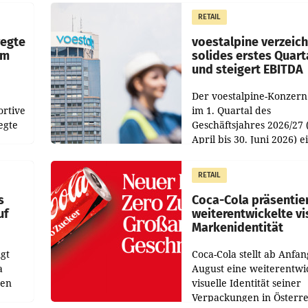
istian
Besetzungen für die
RETAIL
Direktionen abgestimmt
werden.
wegte
voestalpine verzeic
im
solides erstes Quart
und steigert EBITDA
Der voestalpine-Konzern
ortive
im 1. Quartal des
egte
Geschäftsjahres 2026/27 
April bis 30. Juni 2026) e
aten
solides Ergebnis erwirtsc
 das
Der Umsatz stieg im Verg
RETAIL
wie
zur Vorjahresperiode
s
Coca-Cola präsentie
uf
weiterentwickelte vi
Markenidentität
gt
Coca-Cola stellt ab Anfan
a
August eine weiterentwi
nen
visuelle Identität seiner
Verpackungen in Österre