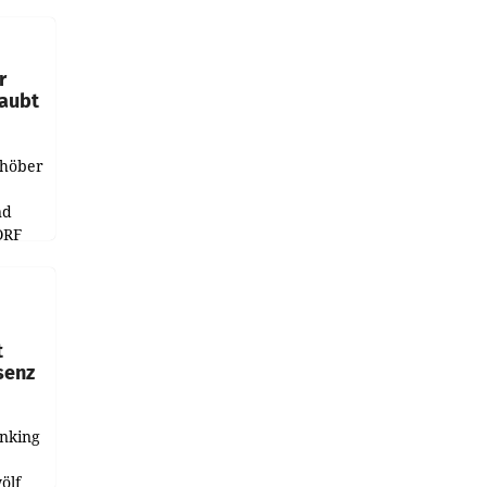
e
r
laubt
chöber
nd
ORF
r APA
t
senz
anking
e
ölf