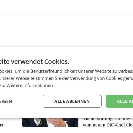
ite verwendet Cookies.
okies, um die Benutzerfreundlichkeit unserer Website zu verbes
MARKETING & MEDIA
unserer Webseite stimmen Sie der Verwendung von Cookies gem
s -
Stiftungsrat Lederer
 zu.
Weitere Informationen
nsible
wehrt sich in den SN
gegen Vorwürfe
EIGEN
ALLE ABLEHNEN
ALLE A
ert
Mehrere Themen beschä
f, im
derzeit den ORF. Am Die
soll im Stiftungsrat über 
as
vom neuen ORF-Chef Cl
chefs
Pig vorgeschlagenen