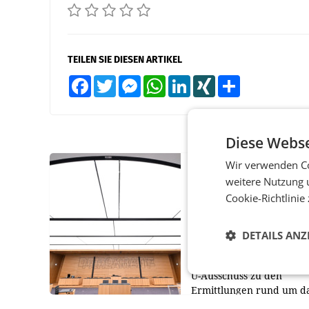
TEILEN SIE DIESEN ARTIKEL
Facebook
Twitter
Messenger
WhatsApp
LinkedIn
XING
Teilen
Diese Webse
Wir verwenden Co
MARKETING & MEDIA
weitere Nutzung 
Pilnacek-U-Ausschus
Cookie-Richtlinie
Presserat fordert se
Berichterstattung
DETAILS ANZ
WIEN Der Presserat ford
Medienvertreter dazu au
U-Ausschuss zu den
Ermittlungen rund um d
Ableben des Ex-Sektions