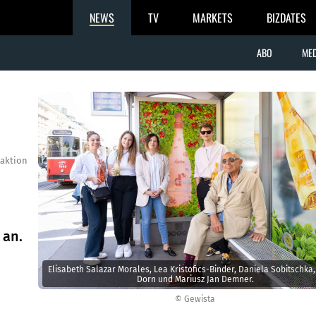
NEWS
TV
MARKETS
BIZDATES
ABO
MED
aktion
 an.
Elisabeth Salazar Morales, Lea Kristofics-Binder, Daniela Sobitschka,
Dorn und Mariusz Jan Demner.
© Gewista