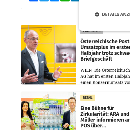
DETAILS ANZ
PRIMENEWS
Österreichische Post
Umsatzplus im erste
Halbjahr trotz schw
Briefgeschäft
WIEN Die Österreichisch
AG hat im ersten Halbja
einen Konzernumsatz vo
1.544,0 Mio. EUR
erwirtschaftet, was eine
RETAIL
von 3,8 Prozent gegenüb
dem Vergleichszeitraum
Eine Bühne für
Zirkularität: ARA und
Müller informieren a
POS über