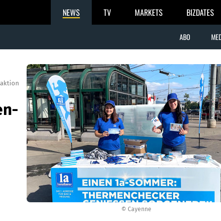
NEWS
TV
MARKETS
BIZDATES
ABO
MED
aktion
en-
© Cayenne