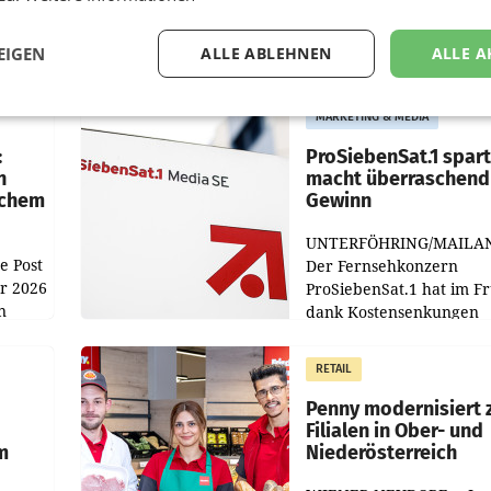
EIGEN
ALLE ABLEHNEN
ALLE A
MARKETING & MEDIA
:
ProSiebenSat.1 spar
n
macht überraschend 
achem
Gewinn
UNTERFÖHRING/MAILA
e Post
Der Fernsehkonzern
hr 2026
ProSiebenSat.1 hat im F
n
dank Kostensenkungen
operativ wieder Gewinn
m Plus
gemacht und die
RETAIL
er
Markterwartung deutlic
übertroffen.
Penny modernisiert 
Filialen in Ober- und
m
Niederösterreich