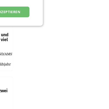
KZEPTIEREN
t und
viel
ND/AMSTERDAM.
rühjahr
h
zwei