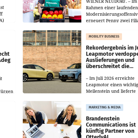
WIENER NEUDORF. – Im
st
Rahmen einer laufenden
ff
Modernisierungsoffensiv
A)
erneuert Penny zwei Fili
Nieder- und Oberösterre
slauf-
Die beiden Standorte lie
MOBILITY BUSINESS
Haag sowie im rund
ilialen
Rekordergebnis im Ju
echt
Leapmotor verdoppe
 Adeg
Auslieferungen und
überschreitet die
100.000er-Marke
– Im Juli 2026 erreichte
t
Leapmotor einen wichti
Meilenstein und lieferte
Jürgen
weltweit 101.267 Fahrze
ich
aus, womit sich das Erge
MARKETING & MEDIA
gegenüber Juli 2025 meh
örde
verdoppelte (+102
walt
Brandenstein
Communications ist
künftig Partner von
OtterlyAI