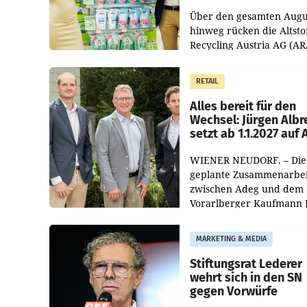
Kreislauffähigkeit
Über den gesamten Augu
hinweg rücken die Altsto
Recycling Austria AG (AR
und der Handelskonzern
Müller die Initiative „Krei
RETAIL
Helden“ in allen
österreichischen Müller-F
Alles bereit für den
Wechsel: Jürgen Albr
setzt ab 1.1.2027 auf
WIENER NEUDORF. – Die
geplante Zusammenarbei
zwischen Adeg und dem
Vorarlberger Kaufmann 
Albrecht ist kartellrechtl
freigegeben: Die
MARKETING & MEDIA
Bundeswettbewerbsbeh
und der Bundeskartellan
Stiftungsrat Lederer
wehrt sich in den SN
gegen Vorwürfe