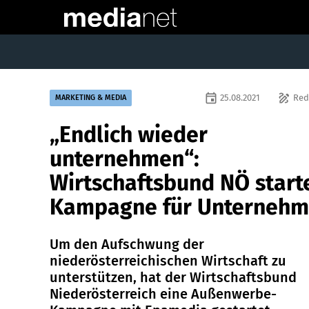
event
draw
25.08.2021
Red
MARKETING & MEDIA
„Endlich wieder
unternehmen“:
Wirtschaftsbund NÖ start
Kampagne für Unterneh
Um den Aufschwung der
niederösterreichischen Wirtschaft zu
unterstützen, hat der Wirtschaftsbund
Niederösterreich eine Außenwerbe-