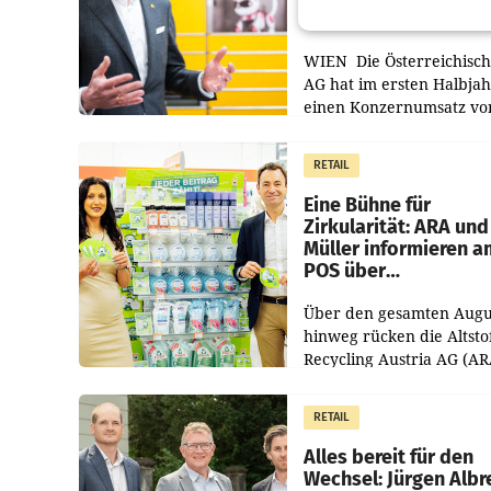
Briefgeschäft
WIEN Die Österreichisch
AG hat im ersten Halbja
einen Konzernumsatz vo
1.544,0 Mio. EUR
erwirtschaftet, was eine
RETAIL
von 3,8 Prozent gegenüb
dem Vergleichszeitraum
Eine Bühne für
Zirkularität: ARA und
Müller informieren a
POS über
Kreislauffähigkeit
Über den gesamten Augu
hinweg rücken die Altsto
Recycling Austria AG (AR
und der Handelskonzern
Müller die Initiative „Krei
RETAIL
Helden“ in allen
österreichischen Müller-F
Alles bereit für den
Wechsel: Jürgen Albr