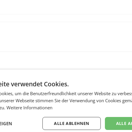
ite verwendet Cookies.
okies, um die Benutzerfreundlichkeit unserer Website zu verbes
unserer Webseite stimmen Sie der Verwendung von Cookies gem
 zu.
Weitere Informationen
MARKETING & MEDIA
:
ProSiebenSat.1 spar
EIGEN
ALLE ABLEHNEN
ALLE A
n
macht überraschend 
achem
Gewinn