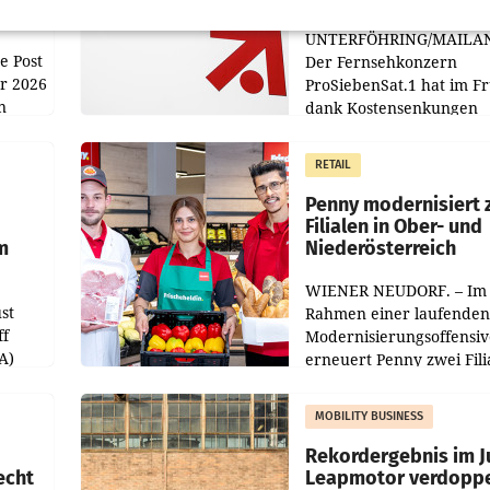
UNTERFÖHRING/MAILA
e Post
Der Fernsehkonzern
hr 2026
ProSiebenSat.1 hat im F
n
dank Kostensenkungen
operativ wieder Gewinn
m Plus
gemacht und die
RETAIL
er
Markterwartung deutlic
übertroffen.
Penny modernisiert 
Filialen in Ober- und
m
Niederösterreich
WIENER NEUDORF. – Im
st
Rahmen einer laufenden
ff
Modernisierungsoffensiv
A)
erneuert Penny zwei Fili
Nieder- und Oberösterre
slauf-
Die beiden Standorte lie
MOBILITY BUSINESS
Haag sowie im rund
ilialen
Rekordergebnis im Ju
echt
Leapmotor verdoppe