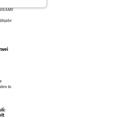
ND/AMSTERDAM.
rühjahr
h
zwei
e
alen in
ich.
gen in
li:
lt