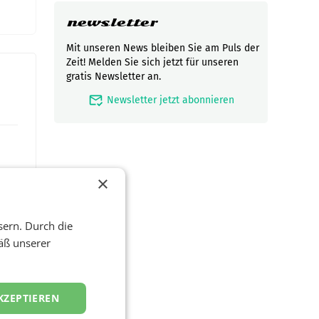
newsletter
Mit unseren News bleiben Sie am Puls der
Zeit! Melden Sie sich jetzt für unseren
gratis Newsletter an.
mark_email_read
Newsletter jetzt abonnieren
×
sern. Durch die
äß unserer
t und
KZEPTIEREN
viel