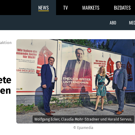
NEWS
TV
MARKETS
BIZDATES
ABO
MED
aktion
ete
men
Wolfgang Ecker, Claudia Mohr-Stradner und Harald Servus.
© Epamedia