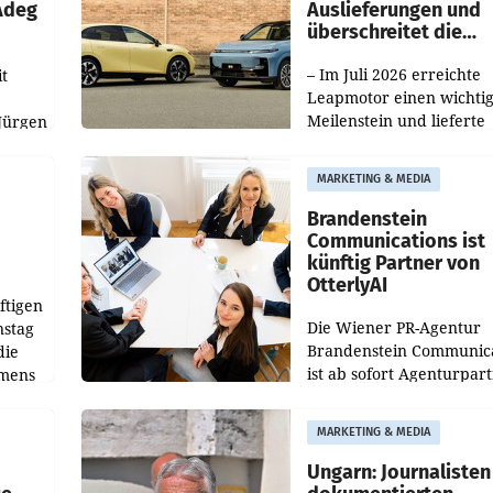
 Adeg
Auslieferungen und
überschreitet die
100.000er-Marke
– Im Juli 2026 erreichte
t
Leapmotor einen wichti
Meilenstein und lieferte
Jürgen
weltweit 101.267 Fahrze
ich
aus, womit sich das Erge
MARKETING & MEDIA
gegenüber Juli 2025 meh
örde
verdoppelte (+102
walt
Brandenstein
Communications ist
künftig Partner von
OtterlyAI
ftigen
Die Wiener PR-Agentur
nstag
Brandenstein Communica
die
ist ab sofort Agenturpar
emens
der KI-Monitoring- und
Optimierungsplattform
MARKETING & MEDIA
OtterlyAI. Damit baut di
Agentur ihr Leistungspor
Ungarn: Journalisten