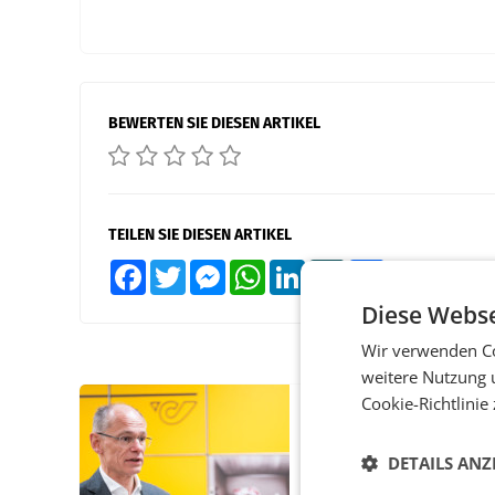
BEWERTEN SIE DIESEN ARTIKEL
TEILEN SIE DIESEN ARTIKEL
Facebook
Twitter
Messenger
WhatsApp
LinkedIn
XING
Teilen
Diese Webse
Wir verwenden Co
weitere Nutzung 
Cookie-Richtlinie
PRIMENEWS
Österreichische Post
DETAILS ANZ
Umsatzplus im erste
Halbjahr trotz schw