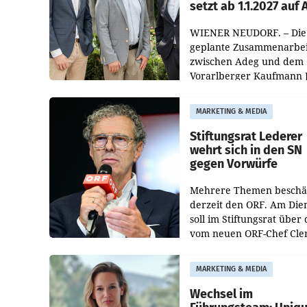
setzt ab 1.1.2027 auf
WIENER NEUDORF. – Die
geplante Zusammenarbei
zwischen Adeg und dem
Vorarlberger Kaufmann 
Albrecht ist kartellrechtl
freigegeben: Die
MARKETING & MEDIA
Bundeswettbewerbsbeh
und der Bundeskartellan
Stiftungsrat Lederer
wehrt sich in den SN
gegen Vorwürfe
Mehrere Themen beschä
derzeit den ORF. Am Die
soll im Stiftungsrat über 
vom neuen ORF-Chef Cl
Pig vorgeschlagenen
Besetzungen für die
MARKETING & MEDIA
Direktionen abgestimmt
werden.
Wechsel im