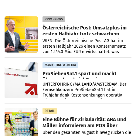
PRIMENEWS
Österreichische Post: Umsatzplus im
ersten Halbjahr trotz schwachem
Briefgeschäft
WIEN Die Österreichische Post AG hat im
ersten Halbjahr 2026 einen Konzernumsatz
von 1.544,0 Mio. EUR erwirtschaftet, was
einem Plus von 3,8 Prozent gegenüber dem
Vergleichszeitraum
MARKETING & MEDIA
ProSiebenSat.1 spart und macht
überraschend viel Gewinn
UNTERFÖHRING/MAILAND/AMSTERDAM. Der
Fernsehkonzern ProSiebenSat.1 hat im
Frühjahr dank Kostensenkungen operativ
wieder Gewinn gemacht und die
Markterwartung deutlich übertroffen.
RETAIL
Eine Bühne für Zirkularität: ARA und
Müller informieren am POS über
Kreislauffähigkeit
Über den gesamten August hinweg rücken die