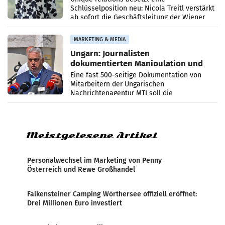
Schlüsselposition neu: Nicola Treitl verstärkt
ab sofort die Geschäftsleitung der Wiener
PR-Agentur an der Seite von Josef Kalina und
Anna Kalina-Mahr.
MARKETING & MEDIA
Ungarn: Journalisten
dokumentierten Manipulation und
Zensur
Eine fast 500-seitige Dokumentation von
Mitarbeitern der Ungarischen
Nachrichtenagentur MTI soll die
systematische Nachrichten-Manipulation und
Zensur bei der Agentur während der Zeit
Meistgelesene Artikel
Personalwechsel im Marketing von Penny
Österreich und Rewe Großhandel
Falkensteiner Camping Wörthersee offiziell eröffnet:
Drei Millionen Euro investiert