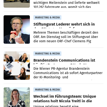
wichtigen Meilenstein und lieferte weltweit
101.267 Fahrzeuge aus, womit sich das
Ergebnis gegenüber Juli 2025 mehr als
verdoppelte (+102
MARKETING & MEDIA
Stiftungsrat Lederer wehrt sich in
den SN gegen Vorwürfe
Mehrere Themen beschäftigen derzeit den
ORF. Am Dienstag soll im Stiftungsrat über
die vom neuen ORF-Chef Clemens Pig
vorgeschlagenen Besetzungen für die
Direktionen abgestimmt werden.
MARKETING & MEDIA
Brandenstein Communications ist
künftig Partner von OtterlyAI
Die Wiener PR-Agentur Brandenstein
Communications ist ab sofort Agenturpartner
der KI-Monitoring- und
Optimierungsplattform OtterlyAI. Damit baut
die Agentur ihr Leistungsportfolio
MARKETING & MEDIA
Wechsel im Führungsteam: Unique
relations holt Nicola Treitl in die
Geschäftsleitung
Unique relations besetzt eine