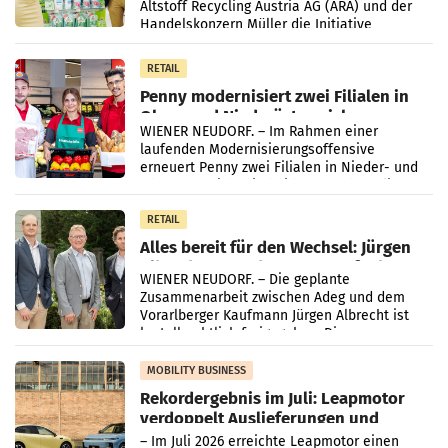
Altstoff Recycling Austria AG (ARA) und der
Handelskonzern Müller die Initiative
„Kreislauf-Helden“ in allen österreichischen
Müller-Filialen
RETAIL
Penny modernisiert zwei Filialen in
Ober- und Niederösterreich
WIENER NEUDORF. – Im Rahmen einer
laufenden Modernisierungsoffensive
erneuert Penny zwei Filialen in Nieder- und
Oberösterreich. Die beiden Standorte liegen
in Haag sowie im rund
RETAIL
Alles bereit für den Wechsel: Jürgen
Albrecht setzt ab 1.1.2027 auf Adeg
WIENER NEUDORF. – Die geplante
Zusammenarbeit zwischen Adeg und dem
Vorarlberger Kaufmann Jürgen Albrecht ist
kartellrechtlich freigegeben: Die
Bundeswettbewerbsbehörde und der
Bundeskartellanwalt
MOBILITY BUSINESS
Rekordergebnis im Juli: Leapmotor
verdoppelt Auslieferungen und
überschreitet die 100.000er-Marke
– Im Juli 2026 erreichte Leapmotor einen